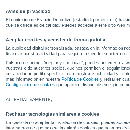
Hoy:
Yan Diomande
Aviso de privacidad
El contenido de Estadio Deportivo (estadiodeportivo.com) ha sid
que se ofrece es de calidad. Puedes acceder a este sitio web m
Laliga EA Sports
Padel
Clasificación
Resultados
Ciclismo
Aceptar cookies y acceder de forma gratuita
UFC
Alavés
Athletic Club de Bilbao
La publicidad digital personalizada, basada en la información r
financiar nuestra actividad para seguir ofreciéndote contenido c
Atlético de Madrid
FC Barcelona
Pulsando el botón "Aceptar y continuar", puedes acceder a la w
Real Betis
Celta de Vigo
nuestras o de nuestros socios, que nos permiten el seguimiento
Deportivo de A Coruña
Elche
desarrollar un perfil específico para mostrarte publicidad y co
más información en nuestra
Política de Cookies
y retirar en cu
Espanyol
Getafe
Configuración de cookies
que aparece disponible en el pie de n
Levante UD
Málaga CF
Osasuna
Racing de Santander
ALTERNATIVAMENTE,
Rayo Vallecano
Real Madrid
Real Sociedad
Sevilla FC
Rechazar tecnologías similares a cookies
HOME
TEMÁTICAS
DEPORTE PROVIN
Valencia CF
Villarreal CF
En caso de no aceptar la instalación de cookies, puedes accede
Lebrija y La Puebla
informamos de que solo se instalarán cookies que sean necesari