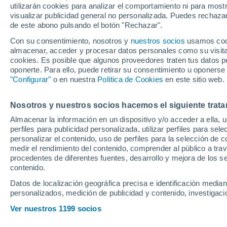
utilizarán cookies para analizar el comportamiento ni para most
para el primer ch
visualizar publicidad general no personalizada. Puedes rechazar
de este abono pulsando el botón "Rechazar".
Con su consentimiento, nosotros y
nuestros socios
usamos cooki
Sendos municipios acogerán la
almacenar, acceder y procesar datos personales como su visita e
de Natación de Verano de su
cookies. Es posible que algunos proveedores traten tus datos pe
oponerte. Para ello, puede retirar su consentimiento u oponerse
"Configurar"
o en nuestra
Política de Cookies
en este sitio web.
Nosotros y nuestros socios hacemos el siguiente trata
Almacenar la información en un dispositivo y/o acceder a ella, 
perfiles para publicidad personalizada, utilizar perfiles para sele
personalizar el contenido, uso de perfiles para la selección de c
medir el rendimiento del contenido, comprender al público a tra
procedentes de diferentes fuentes, desarrollo y mejora de los se
contenido.
Datos de localización geográfica precisa e identificación mediant
personalizados, medición de publicidad y contenido, investigació
Ver nuestros 1199 socios