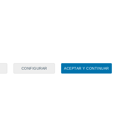
es en la categoría y sexo correspondiente
goría adaptada.
os Infantes
Lebrija
CONFIGURAR
ACEPTAR Y CONTINUAR