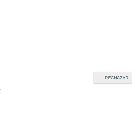
podrá inscribir a los nadador
a su edad, o bien en la cate
Deporte Sevillano
La Puebla de l
Compártela en:
RECHAZAR