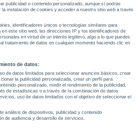
Sel
rar publicidad o contenido personalizado, aunque sí podrás
apuzón del verano
UEFA Champions League
 la instalación de cookies y acceder a nuestro sitio web a través
Can
Resultados
Clasificacion
Fút
es, identificadores únicos o tecnologías similares para
 primera jornada del Circuito provincial
UEFA Europa League
n este sitio web, las direcciones IP y los identificadores de
1ª 
Resultados
Clasificacion
s respectivos grupos
rsonales en virtud de un interés legítimo, algo a lo que puedes
 al tratamiento de datos en cualquier momento haciendo clic en
miento de datos:
uso de datos limitados para seleccionar anuncios básicos, crear
ccionar la publicidad personalizada, crear un perfil para
ontenido personalizado, medir el rendimiento de la publicidad,
vés de estadísticas o a través de la combinación de datos
rvicios, uso de datos limitados con el objetivo de seleccionar el
e análisis de dispositivos, publicidad y contenido
n de audiencia y desarrollo de servicios.