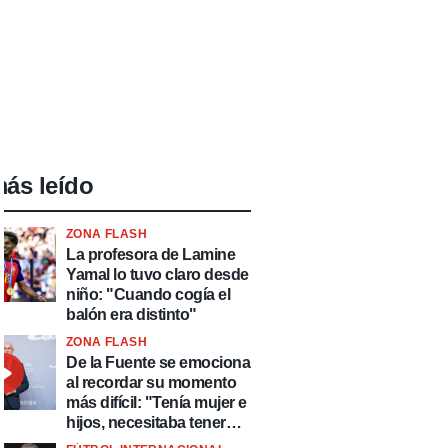
ás leído
ZONA FLASH
La profesora de Lamine
Yamal lo tuvo claro desde
niño: "Cuando cogía el
balón era distinto"
ZONA FLASH
De la Fuente se emociona
al recordar su momento
más difícil: "Tenía mujer e
hijos, necesitaba tener
ingresos y volver al