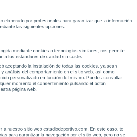
Rafa Jódar
Mundial 2030
Lamine Yamal
Luis de la Fuente
o elaborado por profesionales para garantizar que la información
Fútbol
Motor
Tenis
Baloncest
ediante las siguientes opciones:
Motociclismo
ACB
Portadas
Laliga Hypermotion
Juegos Olímpicos
UEF
Tem
MotoGP
Resultados
Clasificación
Res
Dep
Euroliga
Opinión
Juegos Olímpicos de Invierno
AD Ceuta
Albacete
Cop
ecogida mediante cookies o tecnologías similares, nos permite
on altos estándares de calidad sin coste.
Burgos
Cádiz CF
Res
eb aceptando la instalación de todas las cookies, ya sean
CD Castellón
Celta Fortuna
Mun
 y análisis del comportamiento en el sitio web, así como
Córdoba CF
Eibar
Res
ntenido personalizado en función del mismo. Puedes consultar
alquier momento el consentimiento pulsando el botón
CD Eldense
FC Andorra
Fút
uestra página web.
Girona
Granada CF
Pre
Las Palmas
Leganés
Ser
Mallorca
Oviedo
Fic
Real Sociedad B
Real Valladolid
CIAL SEVILLA
Sel
Sabadell
Real Sporting
r a nuestro sitio web estadiodeportivo.com. En este caso, te
Mun
 de los Infantes, listas
as para garantizar la navegación por el sitio web, pero no se
Tenerife
UD Almería