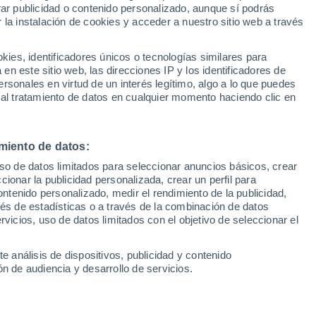
Sel
rar publicidad o contenido personalizado, aunque sí podrás
s del Grupo 2
UEFA Champions League
 la instalación de cookies y acceder a nuestro sitio web a través
Can
Resultados
Clasificacion
Fút
es, identificadores únicos o tecnologías similares para
ación de Verano 2025, organizado por el
UEFA Europa League
n este sitio web, las direcciones IP y los identificadores de
1ª 
Resultados
Clasificacion
 arranca esta semana. El Grupo 2 será el
rsonales en virtud de un interés legítimo, algo a lo que puedes
 al tratamiento de datos en cualquier momento haciendo clic en
ra jornada, que tendrá lugar el lunes 21
mbrete
miento de datos:
uso de datos limitados para seleccionar anuncios básicos, crear
ccionar la publicidad personalizada, crear un perfil para
ontenido personalizado, medir el rendimiento de la publicidad,
vés de estadísticas o a través de la combinación de datos
rvicios, uso de datos limitados con el objetivo de seleccionar el
e análisis de dispositivos, publicidad y contenido
n de audiencia y desarrollo de servicios.