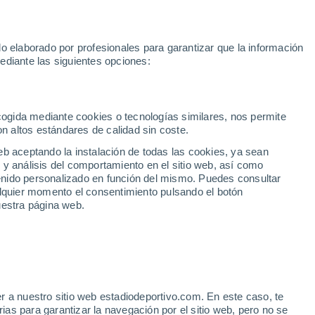
Unai Simón
Araújo
Messi
Mundial 2030
Sprint MotoGP
o elaborado por profesionales para garantizar que la información
Fútbol
Motor
Tenis
Baloncest
ediante las siguientes opciones:
Motociclismo
ACB
Portadas
Laliga Hypermotion
Juegos Olímpicos
UEF
Tem
MotoGP
Resultados
Clasificación
Res
Dep
Euroliga
Opinión
Juegos Olímpicos de Invierno
AD Ceuta
Albacete
Cop
ecogida mediante cookies o tecnologías similares, nos permite
on altos estándares de calidad sin coste.
Burgos
Cádiz CF
Res
eb aceptando la instalación de todas las cookies, ya sean
CD Castellón
Celta Fortuna
Mun
 y análisis del comportamiento en el sitio web, así como
Córdoba CF
Eibar
Res
ntenido personalizado en función del mismo. Puedes consultar
alquier momento el consentimiento pulsando el botón
CD Eldense
FC Andorra
Fút
uestra página web.
Girona
Granada CF
Pre
Las Palmas
Leganés
Ser
Mallorca
Oviedo
Fic
Real Sociedad B
Real Valladolid
CIAL SEVILLA
Sel
Sabadell
Real Sporting
r a nuestro sitio web estadiodeportivo.com. En este caso, te
Mun
 para recibir a los
as para garantizar la navegación por el sitio web, pero no se
Tenerife
UD Almería