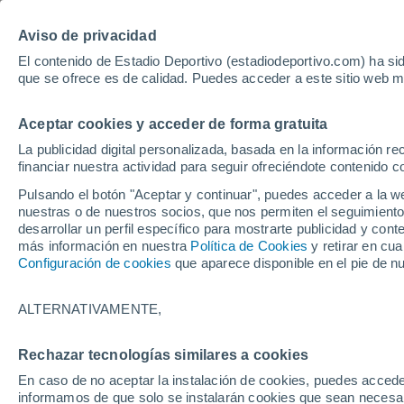
Hoy:
Aviso de privacidad
El contenido de Estadio Deportivo (estadiodeportivo.com) ha sid
que se ofrece es de calidad. Puedes acceder a este sitio web m
Laliga EA Sports
Padel
Clasificación
Resultados
Ciclismo
Aceptar cookies y acceder de forma gratuita
UFC
Alavés
Athletic Club de Bilbao
La publicidad digital personalizada, basada en la información r
financiar nuestra actividad para seguir ofreciéndote contenido c
Atlético de Madrid
FC Barcelona
Pulsando el botón "Aceptar y continuar", puedes acceder a la w
Real Betis
Celta de Vigo
nuestras o de nuestros socios, que nos permiten el seguimiento
Deportivo de A Coruña
Elche
desarrollar un perfil específico para mostrarte publicidad y co
más información en nuestra
Política de Cookies
y retirar en cu
Espanyol
Getafe
Configuración de cookies
que aparece disponible en el pie de n
Levante UD
Málaga CF
Osasuna
Racing de Santander
ALTERNATIVAMENTE,
Rayo Vallecano
Real Madrid
Real Sociedad
Sevilla FC
Rechazar tecnologías similares a cookies
HOME
TEMÁTICAS
DEPORTE PROVIN
Valencia CF
Villarreal CF
En caso de no aceptar la instalación de cookies, puedes accede
Umbrete se prepara
informamos de que solo se instalarán cookies que sean necesari