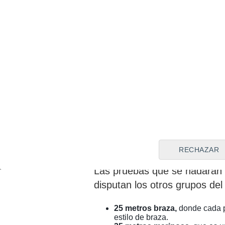
Las pruebas que disputará
En esta jornada inaugural, 
competirán en varias prue
edad escolar. Aunque no se 
participar, todas las compe
la natación
, fomentando des
el respeto.
RECHAZAR
Las pruebas que se nadarán
disputan los otros grupos del 
25 metros braza,
donde cada p
estilo de braza.