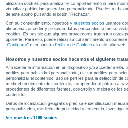
utilizarán cookies para analizar el comportamiento ni para most
jóvenes nadadore
visualizar publicidad general no personalizada. Puedes rechazar
de este abono pulsando el botón "Rechazar".
Con su consentimiento, nosotros y
nuestros socios
usamos cooki
El Circuito Provincial de Nat
almacenar, acceder y procesar datos personales como su visita e
Área de Cultura y Ciudadanía
cookies. Es posible que algunos proveedores traten tus datos pe
oponerte. Para ello, puede retirar su consentimiento u oponerse
segundo en estrenar su prime
"Configurar"
o en nuestra
Política de Cookies
en este sitio web.
de julio en el municipio de U
Nosotros y nuestros socios hacemos el siguiente trata
Almacenar la información en un dispositivo y/o acceder a ella, 
perfiles para publicidad personalizada, utilizar perfiles para sele
personalizar el contenido, uso de perfiles para la selección de c
medir el rendimiento del contenido, comprender al público a tra
procedentes de diferentes fuentes, desarrollo y mejora de los se
contenido.
Datos de localización geográfica precisa e identificación mediant
personalizados, medición de publicidad y contenido, investigació
Ver nuestros 1199 socios