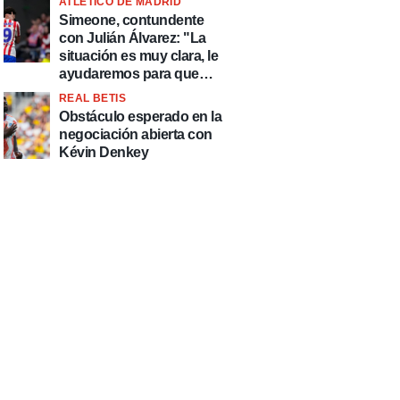
ATLÉTICO DE MADRID
Simeone, contundente
con Julián Álvarez: "La
situación es muy clara, le
ayudaremos para que
esté de la mejor manera
REAL BETIS
posible"
Obstáculo esperado en la
negociación abierta con
Kévin Denkey