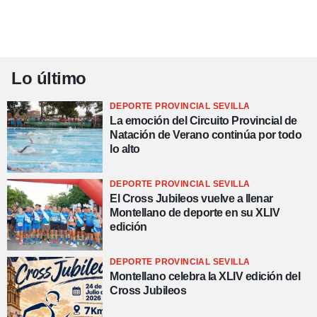
Lo último
DEPORTE PROVINCIAL SEVILLA
La emoción del Circuito Provincial de
Natación de Verano continúa por todo
lo alto
DEPORTE PROVINCIAL SEVILLA
El Cross Jubileos vuelve a llenar
Montellano de deporte en su XLIV
edición
DEPORTE PROVINCIAL SEVILLA
Montellano celebra la XLIV edición del
Cross Jubileos