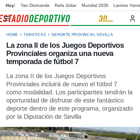
Hoy:
Yan Diomande
Rafa Jódar
Mundial 2030
Lamine Yama
privacidad
o de
ortivo
HOME
TEMÁTICAS
DEPORTE PROVINCIAL SEVILLA
ortivo.com)
borado por
La zona II de los Juegos Deportivos
es para
Provinciales organiza una nueva
ue la
 que se
temporada de fútbol 7
e calidad.
eder a este
La zona II de los Juegos Deportivos
ediante las
Provinciales incluirá de nuevo el fútbol 7
opciones:
como modalidad. Los participantes tendrán la
ookies y
oportunidad de disfrutar de este fantástico
e forma
deporte dentro de este programa, organizado
por la Diputación de Sevilla
d digital
ada, basada
mación
ediante
ecnologías