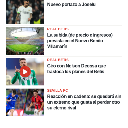
Nuevo portazo a Joselu
REAL BETIS
La subida (de precio e ingresos)
prevista en el Nuevo Benito
Villamarín
REAL BETIS
Giro con Nelson Deossa que
trastoca los planes del Betis
SEVILLA FC
Reacción en cadena: se quedará sin
un extremo que gusta al perder otro
su eterno rival