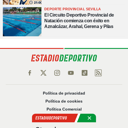
DEPORTE PROVINCIAL SEVILLA
El Circuito Deportivo Provincial de
Natación comienza con éxito en
Aznalcázar, Arahal, Gerena y Pilas
Política de privacidad
Política de cookies
Política Comercial
Aviso legal
Configuración de privacidad