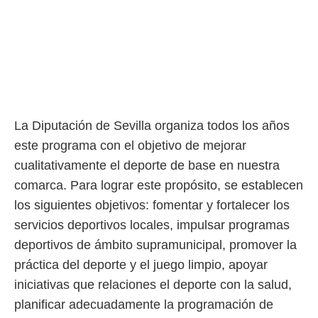
rtivo.com.
o, te
 de que
talarán
e sean
para
a
por el sitio
La Diputación de Sevilla organiza todos los años
o se
este programa con el objetivo de mejorar
cookies para
cualitativamente el deporte de base en nuestra
nto ni para
comarca. Para lograr este propósito, se establecen
licidad o
los siguientes objetivos: fomentar y fortalecer los
ado, aunque
servicios deportivos locales, impulsar programas
sualizar
general no
deportivos de ámbito supramunicipal, promover la
ada. Puedes
práctica del deporte y el juego limpio, apoyar
 instalación
y acceder a
iniciativas que relaciones el deporte con la salud,
io web a
planificar adecuadamente la programación de
ste abono