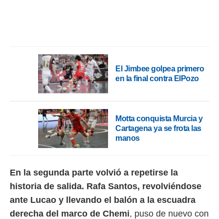
idad
a, utilizar
a
 la
da, crear un
personalizar
o, uso de
El Jimbee golpea primero
a la
en la final contra ElPozo
e contenido
do, medir el
 de la
medir el
Motta conquista Murcia y
 del
Cartagena ya se frota las
 comprender
manos
 través de
s o a través
nación de
edentes de
En la segunda parte volvió a repetirse la
fuentes,
historia de salida. Rafa Santos, revolviéndose
y mejora de
os, uso de
ante Lucao y llevando el balón a la escuadra
ados con el
derecha del marco de Chemi
, puso de nuevo con
 seleccionar