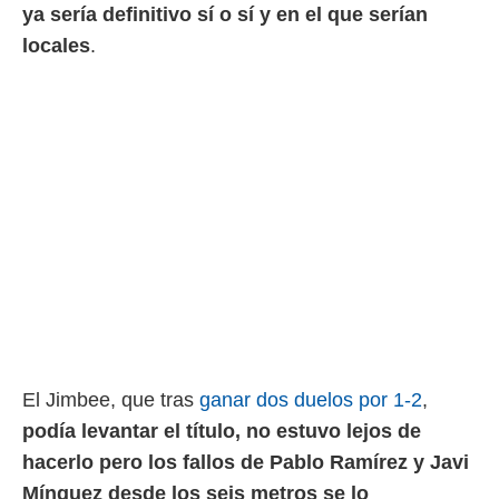
ya sería definitivo sí o sí y en el que serían
rtivo.com.
locales
.
o, te
 de que
talarán
e sean
para
a
por el sitio
o se
cookies para
nto ni para
licidad o
ado, aunque
sualizar
general no
El Jimbee, que tras
ganar dos duelos por 1-2
,
ada. Puedes
 instalación
podía levantar el título, no estuvo lejos de
y acceder a
hacerlo pero los fallos de Pablo Ramírez y Javi
io web a
ste abono
Mínguez desde los seis metros se lo