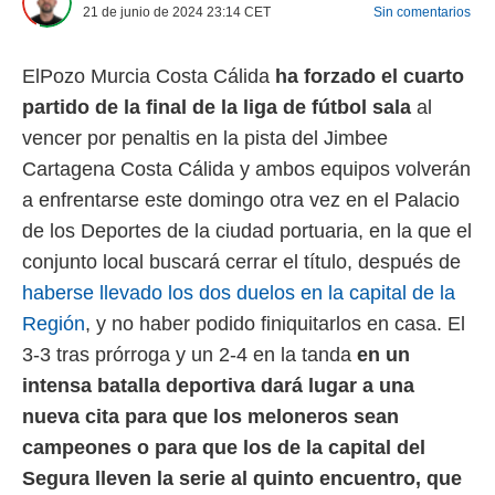
21 de junio de 2024 23:14
CET
Sin comentarios
 mismo.
sultar más
 en nuestra
ElPozo Murcia Costa Cálida
ha forzado el cuarto
 Cookies
y
ualquier
partido de la final de la liga de fútbol sala
al
vencer por penaltis en la pista del Jimbee
ento
Cartagena Costa Cálida y ambos equipos volverán
 botón
ación de
a enfrentarse este domingo otra vez en el Palacio
kies
de los Deportes de la ciudad portuaria, en la que el
 disponible
e nuestra
conjunto local buscará cerrar el título, después de
.
haberse llevado los dos duelos en la capital de la
IVAMENTE,
Región
, y no haber podido finiquitarlos en casa. El
3-3 tras prórroga y un 2-4 en la tanda
en un
as
intensa batalla deportiva dará lugar a una
 a cookies
nueva cita para que los meloneros sean
 no aceptar
campeones o para que los de la capital del
ón de
uedes
Segura lleven la serie al quinto encuentro, que
uestro sitio