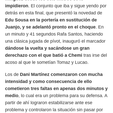
 botón
impidieron
. El conjunto que iba y sigue yendo por
.
detrás en esta final, que presentó la novedad de
nto,
Edu Sousa en la portería en sustitución de
Juanjo, y se adelantó pronto en el choque
. En
cios
kies,
un minuto y 41 segundos Rafa Santos, haciendo
ores únicos
una clásica jugada de pívot, inauguró el marcador
as similares
dándose la vuelta y sacándose un gran
nar,
rocesar
derechazo con el que batió a Chemi
tras irse del
onales como
acoso al que le sometían Tomaz y Lucao.
 este sitio
recciones IP
ficadores de
Los de
Dani Martínez comenzaron con mucha
 posible
intensidad y como consecuencia de ello
s
 traten tus
cometieron tres faltas en apenas dos minutos y
nales en
medio
, lo cual era un problema para su defensa. A
 interés
go a lo que
partir de ahí lograron estabilizarse ante ese
nerte. Para
problema y controlaron la situación sin pasar por
retirar su