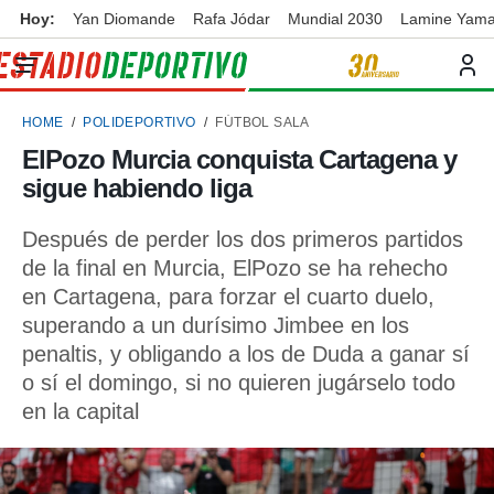
Hoy:
Yan Diomande
Rafa Jódar
Mundial 2030
Lamine Yama
privacidad
o de
ortivo
HOME
POLIDEPORTIVO
FÚTBOL SALA
ortivo.com)
borado por
ElPozo Murcia conquista Cartagena y
es para
sigue habiendo liga
ue la
 que se
e calidad.
Después de perder los dos primeros partidos
eder a este
de la final en Murcia, ElPozo se ha rehecho
ediante las
en Cartagena, para forzar el cuarto duelo,
opciones:
superando a un durísimo Jimbee en los
ookies y
penaltis, y obligando a los de Duda a ganar sí
e forma
o sí el domingo, si no quieren jugárselo todo
en la capital
d digital
ada, basada
mación
ediante
ecnologías