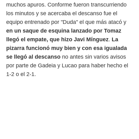
ento u
muchos apuros. Conforme fueron transcurriendo
los minutos y se acercaba el descanso fue el
 de datos
er momento
equipo entrenado por "Duda" el que más atacó y
ic en
en un saque de esquina lanzado por Tomaz
o en
llegó el empate, que hizo Javi Mínguez
.
La
 Cookies
en
pizarra funcionó muy bien y con esa igualada
eb.
se llegó al descanso
no antes sin varios avisos
y
por parte de Gadeia y Lucao para haber hecho el
socios
el
1-2 o el 2-1.
to de
la
 en un
 y/o acceder
 de datos
ara
 anuncios
ar perfiles