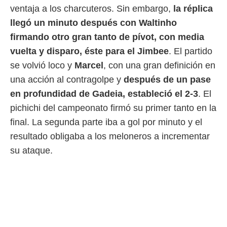
o.
ventaja a los charcuteros. Sin embargo,
la réplica
llegó un minuto después con Waltinho
calización
precisa e
firmando otro gran tanto de pívot, con media
ión mediante
vuelta y disparo, éste para el Jimbee
. El partido
, publicidad
se volvió loco y
Marcel
, con una gran definición en
una acción al contragolpe y
después de un pase
dos,
 publicidad
en profundidad de Gadeia, estableció el 2-3
. El
,
pichichi del campeonato firmó su primer tanto en la
ón de
 desarrollo
final. La segunda parte iba a gol por minuto y el
s.
resultado obligaba a los meloneros a incrementar
tros 1199
su ataque.
ios