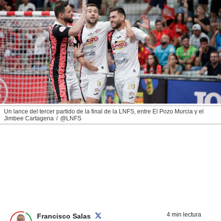
nos permite
ACEPTAR
estra
Y
ara seguir
CONTINUAR
e contenido
stándares
sin coste.
CONFIGURAR
 botón
continuar",
RECHAZAR
der a la
ndo la
 de todas
Un lance del tercer partido de la final de la LNFS, entre El Pozo Murcia y el
, ya sean
Jimbee Cartagena
@LNFS
de nuestros
 nos
 y análisis
tamiento en
b, así como
un perfil
para
ublicidad y
4 min lectura
Francisco Salas
do en