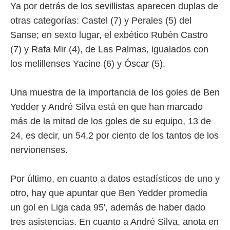
ento u
Ya por detrás de los sevillistas aparecen duplas de
otras categorías: Castel (7) y Perales (5) del
 de datos
er momento
Sanse; en sexto lugar, el exbético Rubén Castro
ic en
(7) y Rafa Mir (4), de Las Palmas, igualados con
o en
los melillenses Yacine (6) y Óscar (5).
 Cookies
en
eb.
Una muestra de la importancia de los goles de Ben
y
Yedder y André Silva está en que han marcado
socios
más de la mitad de los goles de su equipo, 13 de
el
24, es decir, un 54,2 por ciento de los tantos de los
to de
nervionenses.
la
 en un
Por último, en cuanto a datos estadísticos de uno y
 y/o acceder
otro, hay que apuntar que Ben Yedder promedia
 de datos
ara
un gol en Liga cada 95', además de haber dado
 anuncios
tres asistencias. En cuanto a André Silva, anota en
ar perfiles