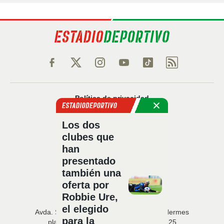
Política de privacidad
Política de cookies
Los dos
Política Comercial
clubes que
Aviso legal
han
Configuración de privacidad
presentado
Sobre nosotros
también una
Código Ético
oferta por
Robbie Ure,
el elegido
Avda. San Francisco Javier, 22 · Edificio Hermes
para la
planta 5 · 41018 Sevilla · T. 954 216 525