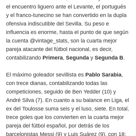
el encuentro liguero ante el Levante, el portugués
rtivo.com.
y el franco-tunecino se han convertido en la dupla
o, te
 de que
ofensiva indiscutible del Sevilla. Su peso e
talarán
influencia es enorme, hasta el punto de que según
e sean
para
la cuenta @vintage_stats, son la cuarta mejor
a
pareja atacante del fútbol nacional, es decir,
por el sitio
contabilizando
Primera
,
Segunda
y
Segunda B
.
o se
cookies para
El máximo goleador sevillista es
Pablo Sarabia
,
nto ni para
licidad o
con trece dianas, contabilizando todas las
competiciones, seguido de Ben Yedder (10) y
ado, aunque
sualizar
André Silva (7). En cuanto a su balance en Liga, el
general no
ex del Toulosse suma seis y el luso, siete. En total,
ada. Puedes
 instalación
trece goles que los convierten en la cuarta mejor
y acceder a
pareja del fútbol español, por detrás de los
io web a
ste abono
barcelonistas Messi (9) y Luis Suárez (9), con 18;