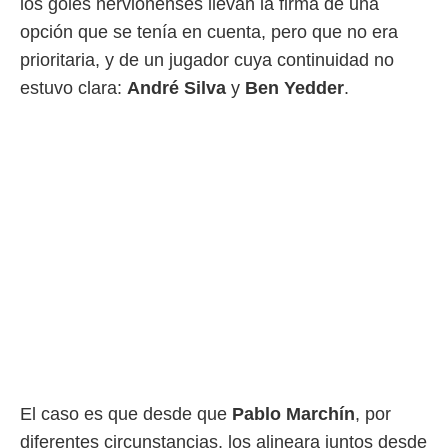
los goles nervionenses llevan la firma de una
 mismo.
opción que se tenía en cuenta, pero que no era
sultar más
 en nuestra
prioritaria, y de un jugador cuya continuidad no
 Cookies
y
estuvo clara:
André Silva
y
Ben Yedder
.
ualquier
ento
 botón
ación de
kies
 disponible
e nuestra
.
IVAMENTE,
as
 a cookies
 no aceptar
ón de
El caso es que desde que
Pablo Marchín
, por
uedes
diferentes circunstancias, los alineara juntos desde
uestro sitio