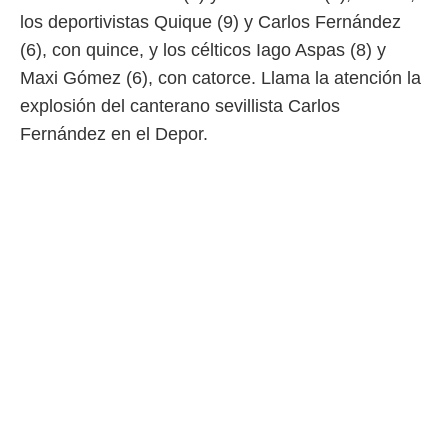
 botón
los deportivistas Quique (9) y Carlos Fernández
.
(6), con quince, y los célticos Iago Aspas (8) y
nto,
Maxi Gómez (6), con catorce. Llama la atención la
explosión del canterano sevillista Carlos
cios
Fernández en el Depor.
kies,
ores únicos
as similares
nar,
rocesar
onales como
 este sitio
recciones IP
ficadores de
 posible
s
 traten tus
nales en
 interés
go a lo que
nerte. Para
retirar su