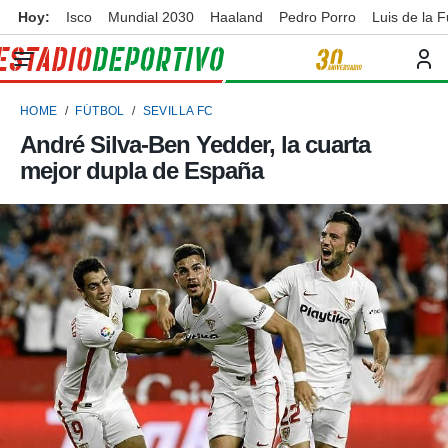
Hoy:
Isco
Mundial 2030
Haaland
Pedro Porro
Luis de la 
privacidad
o de
ortivo
HOME
FÚTBOL
SEVILLA FC
ortivo.com)
borado por
André Silva-Ben Yedder, la cuarta
es para
mejor dupla de España
ue la
 que se
e calidad.
eder a este
ediante las
opciones:
ookies y
e forma
d digital
ada, basada
mación
ediante
ecnologías