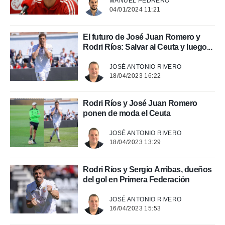
MANUEL PEDRERO
04/01/2024 11:21
rtivo.com.
o, te
 de que
El futuro de José Juan Romero y
talarán
Rodri Ríos: Salvar al Ceuta y luego...
e sean
para
JOSÉ ANTONIO RIVERO
a
18/04/2023 16:22
por el sitio
o se
cookies para
Rodri Ríos y José Juan Romero
ponen de moda el Ceuta
nto ni para
licidad o
JOSÉ ANTONIO RIVERO
18/04/2023 13:29
ado, aunque
sualizar
general no
Rodri Ríos y Sergio Arribas, dueños
ada. Puedes
del gol en Primera Federación
 instalación
y acceder a
JOSÉ ANTONIO RIVERO
io web a
16/04/2023 15:53
ste abono
 botón