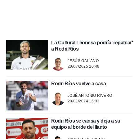
 mismo.
sultar más
 en nuestra
 Cookies
y
ualquier
ento
La Cultural Leonesa podría 'repatriar'
 botón
a Rodri Ríos
ación de
kies
 disponible
JESÚS GALIANO
20/07/2025 20:48
e nuestra
.
Rodri Ríos vuelve a casa
IVAMENTE,
JOSÉ ANTONIO RIVERO
20/01/2024 16:33
as
 a cookies
 no aceptar
Rodri Ríos se cansa y deja a su
ón de
equipo al borde del llanto
uedes
uestro sitio