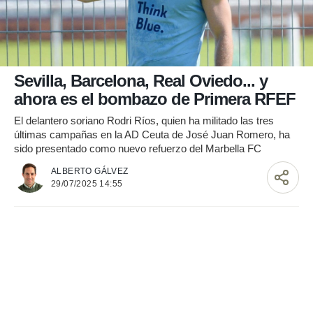
nos permite
ACEPTAR
estra
Y
ara seguir
CONTINUAR
e contenido
stándares
sin coste.
CONFIGURAR
Sevilla, Barcelona, Real Oviedo... y
 botón
ahora es el bombazo de Primera RFEF
continuar",
RECHAZAR
der a la
El delantero soriano Rodri Ríos, quien ha militado las tres
ndo la
últimas campañas en la AD Ceuta de José Juan Romero, ha
 de todas
sido presentado como nuevo refuerzo del Marbella FC
, ya sean
ALBERTO GÁLVEZ
de nuestros
29/07/2025 14:55
 nos
 y análisis
tamiento en
b, así como
un perfil
para
ublicidad y
do en