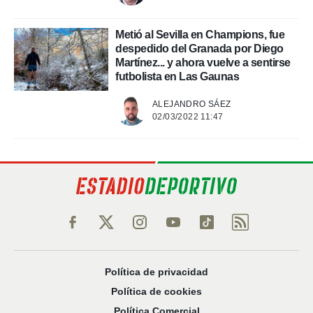
 de datos
Metió al Sevilla en Champions, fue
er momento
despedido del Granada por Diego
ic en
Martínez... y ahora vuelve a sentirse
o en
futbolista en Las Gaunas
 Cookies
en
eb.
ALEJANDRO SÁEZ
02/03/2022 11:47
y
socios
el
to de
la
 en un
 y/o acceder
 de datos
ara
Política de privacidad
 anuncios
Política de cookies
ar perfiles
idad
Política Comercial