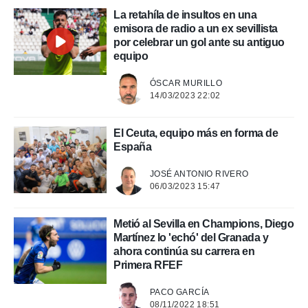
.
La retahíla de insultos en una
emisora de radio a un ex sevillista
por celebrar un gol ante su antiguo
nto,
equipo
cios
kies,
ÓSCAR MURILLO
14/03/2023 22:02
ores únicos
as similares
nar,
El Ceuta, equipo más en forma de
rocesar
España
onales como
 este sitio
JOSÉ ANTONIO RIVERO
recciones IP
06/03/2023 15:47
ficadores de
 posible
s
Metió al Sevilla en Champions, Diego
 traten tus
Martínez lo 'echó' del Granada y
nales en
ahora continúa su carrera en
 interés
Primera RFEF
go a lo que
nerte. Para
retirar su
PACO GARCÍA
08/11/2022 18:51
ento u