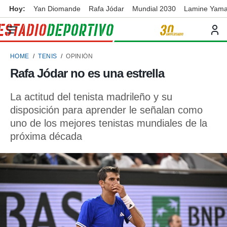
Hoy:
Yan Diomande
Rafa Jódar
Mundial 2030
Lamine Yama
privacidad
o de
ortivo
HOME
TENIS
OPINIÓN
ortivo.com)
borado por
Rafa Jódar no es una estrella
es para
ue la
La actitud del tenista madrileño y su
 que se
e calidad.
disposición para aprender le señalan como
eder a este
uno de los mejores tenistas mundiales de la
ediante las
próxima década
opciones:
ookies y
e forma
d digital
ada, basada
mación
ediante
ecnologías