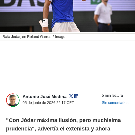
nos permite
ACEPTAR
estra
Y
ara seguir
CONTINUAR
e contenido
stándares
sin coste.
CONFIGURAR
Rafa Jódar, en Roland Garros
Imago
 botón
continuar",
RECHAZAR
der a la
ndo la
 de todas
, ya sean
de nuestros
 nos
 y análisis
5 min lectura
Antonio José Medina
tamiento en
05 de junio de 2026 22:17
CET
Sin comentarios
b, así como
un perfil
para
"Con Jódar máxima ilusión, pero muchísima
ublicidad y
prudencia", advertía el extenista y ahora
do en