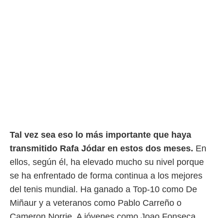
o.
calización
precisa e
ión mediante
, publicidad
dos,
 publicidad
,
ón de
 desarrollo
s.
Tal vez sea eso lo más importante que haya
tros 1199
transmitido Rafa Jódar en estos dos meses.
En
ios
ellos, según él, ha elevado mucho su nivel porque
se ha enfrentado de forma continua a los mejores
del tenis mundial. Ha ganado a Top-10 como De
Miñaur y a veteranos como Pablo Carreño o
Cameron Norrie. A jóvenes como Joao Fonseca,