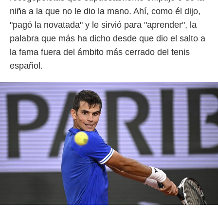
idad
niña a la que no le dio la mano. Ahí, como él dijo,
a, utilizar
a
"pagó la novatada" y le sirvió para "aprender", la
 la
palabra que más ha dicho desde que dio el salto a
da, crear un
la fama fuera del ámbito más cerrado del tenis
personalizar
español.
o, uso de
a la
e contenido
do, medir el
 de la
medir el
 del
 comprender
 través de
s o a través
nación de
edentes de
fuentes,
y mejora de
os, uso de
ados con el
 seleccionar