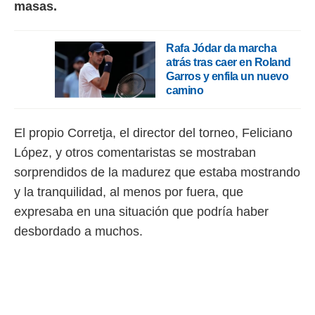
 botón
masas.
.
Rafa Jódar da marcha
nto,
atrás tras caer en Roland
Garros y enfila un nuevo
cios
camino
kies,
ores únicos
as similares
El propio Corretja, el director del torneo, Feliciano
nar,
rocesar
López, y otros comentaristas se mostraban
onales como
sorprendidos de la madurez que estaba mostrando
 este sitio
recciones IP
y la tranquilidad, al menos por fuera, que
ficadores de
expresaba en una situación que podría haber
 posible
s
desbordado a muchos.
 traten tus
nales en
 interés
go a lo que
nerte. Para
retirar su