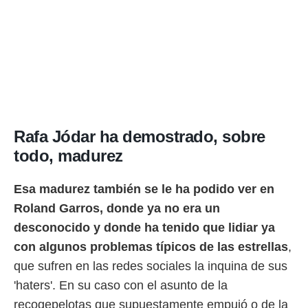
ento u
 de datos
er momento
ic en
o en
 Cookies
en
eb.
Rafa Jódar ha demostrado, sobre
y
socios
todo, madurez
el
Esa madurez también se le ha podido ver en
to de
Roland Garros, donde ya no era un
la
desconocido y donde ha tenido que lidiar ya
 en un
con algunos problemas típicos de las estrellas
,
 y/o acceder
 de datos
que sufren en las redes sociales la inquina de sus
ara
'haters'. En su caso con el asunto de la
 anuncios
ar perfiles
recogepelotas que supuestamente empujó o de la