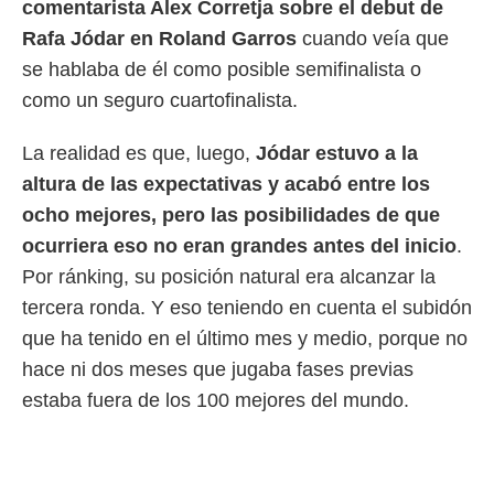
comentarista Alex Corretja sobre el debut de
 mismo.
Rafa Jódar en Roland Garros
cuando veía que
sultar más
 en nuestra
se hablaba de él como posible semifinalista o
 Cookies
y
como un seguro cuartofinalista.
ualquier
ento
La realidad es que, luego,
Jódar estuvo a la
 botón
altura de las expectativas y acabó entre los
ación de
kies
ocho mejores, pero las posibilidades de que
 disponible
ocurriera eso no eran grandes antes del inicio
.
e nuestra
.
Por ránking, su posición natural era alcanzar la
tercera ronda. Y eso teniendo en cuenta el subidón
IVAMENTE,
que ha tenido en el último mes y medio, porque no
hace ni dos meses que jugaba fases previas
as
estaba fuera de los 100 mejores del mundo.
 a cookies
 no aceptar
ón de
uedes
uestro sitio