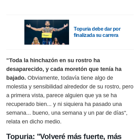
ento u
 de datos
er momento
ic en
Topuria debe dar por
o en
finalizada su carrera
 Cookies
en
eb.
"Toda la hinchazón en su rostro ha
y
socios
desaparecido, y cada moretón que tenía ha
el
bajado.
Obviamente, todavía tiene algo de
to de
molestia y sensibilidad alrededor de su rostro, pero
a primera vista, parece alguien que ya se ha
la
recuperado bien... y ni siquiera ha pasado una
 en un
 y/o acceder
semana... bueno, una semana y un par de días",
 de datos
relata en dicho medio.
ara
 anuncios
Topuria: "Volveré más fuerte, más
ar perfiles