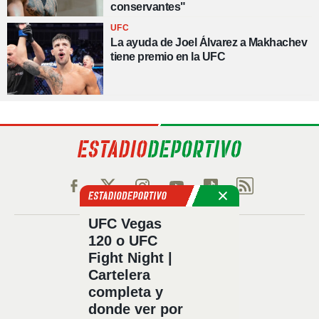
conservantes"
UFC
La ayuda de Joel Álvarez a Makhachev
tiene premio en la UFC
UFC Vegas
Política de privacidad
120 o UFC
Fight Night |
Política de cookies
Cartelera
Política Comercial
completa y
Aviso legal
donde ver por
Configuración de privacidad