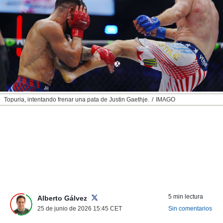
nos permite
ACEPTAR
estra
Y
ara seguir
CONTINUAR
e contenido
stándares
sin coste.
CONFIGURAR
 botón
continuar",
RECHAZAR
der a la
ndo la
Topuria, intentando frenar una pata de Justin Gaethje.
IMAGO
 de todas
, ya sean
de nuestros
 nos
 y análisis
tamiento en
b, así como
un perfil
para
5 min lectura
Alberto Gálvez
ublicidad y
25 de junio de 2026 15:45
CET
Sin comentarios
do en