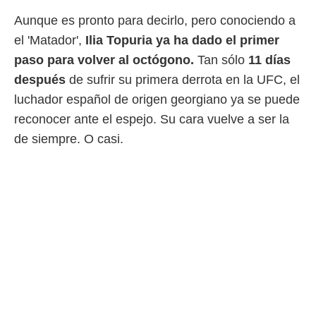
 mismo.
Aunque es pronto para decirlo, pero conociendo a
sultar más
el 'Matador',
Ilia Topuria ya ha dado el primer
 en nuestra
 Cookies
y
paso para volver al octógono.
Tan sólo
11 días
ualquier
después
de sufrir su primera derrota en la UFC, el
ento
luchador español de origen georgiano ya se puede
 botón
reconocer ante el espejo. Su cara vuelve a ser la
ación de
kies
de siempre. O casi.
 disponible
e nuestra
.
IVAMENTE,
as
 a cookies
 no aceptar
ón de
uedes
uestro sitio