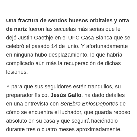
rtivo.com.
o, te
Una fractura de sendos huesos orbitales y otra
 de que
de nariz
fueron las secuelas más serias que le
talarán
e sean
dejó Justin Gaethje en el UFC Casa Blanca que se
para
celebró el pasado 14 de junio. Y afortunadamente
a
por el sitio
en ninguna hubo desplazamiento, lo que habría
o se
complicado aún más la recuperación de dichas
cookies para
lesiones.
nto ni para
licidad o
Y para que sus seguidores estén tranquilos, su
ado, aunque
preparador físico,
Jesús Gallo
, ha dado detalles
sualizar
en una entrevista con
SerEbro EnlosDeportes
de
general no
ada. Puedes
cómo se encuentra el luchador, que guarda reposo
 instalación
absoluto en su casa y que seguirá haciéndolo
y acceder a
io web a
durante tres o cuatro meses aproximadamente.
ste abono