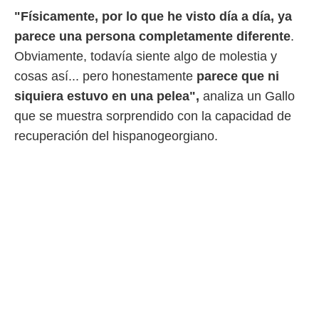
 botón
"Físicamente, por lo que he visto día a día, ya
.
parece una persona completamente diferente
.
nto,
Obviamente, todavía siente algo de molestia y
cosas así... pero honestamente
parece que ni
cios
kies,
siquiera estuvo en una pelea",
analiza un Gallo
ores únicos
que se muestra sorprendido con la capacidad de
as similares
recuperación del hispanogeorgiano.
nar,
rocesar
onales como
 este sitio
recciones IP
ficadores de
 posible
s
 traten tus
nales en
 interés
go a lo que
nerte. Para
retirar su