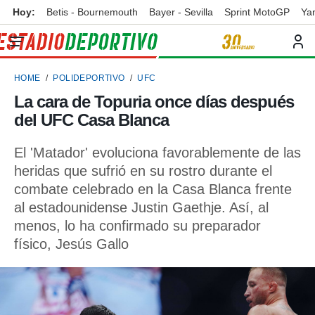
Hoy:
Betis - Bournemouth
Bayer - Sevilla
Sprint MotoGP
Ya
privacidad
o de
ortivo
HOME
POLIDEPORTIVO
UFC
ortivo.com)
borado por
La cara de Topuria once días después
es para
del UFC Casa Blanca
ue la
 que se
e calidad.
El 'Matador' evoluciona favorablemente de las
eder a este
heridas que sufrió en su rostro durante el
ediante las
combate celebrado en la Casa Blanca frente
opciones:
al estadounidense Justin Gaethje. Así, al
ookies y
menos, lo ha confirmado su preparador
e forma
físico, Jesús Gallo
d digital
ada, basada
mación
ediante
ecnologías