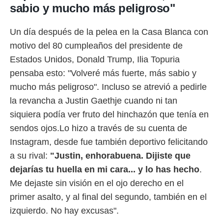
idad
sabio y mucho más peligroso"
a, utilizar
a
 la
Un día después de la pelea en la Casa Blanca con
motivo del 80 cumpleaños del presidente de
da, crear un
Estados Unidos, Donald Trump, Ilia Topuria
personalizar
o, uso de
pensaba esto: "Volveré más fuerte, más sabio y
a la
mucho más peligroso". Incluso se atrevió a pedirle
e contenido
do, medir el
la revancha a Justin Gaethje cuando ni tan
 de la
siquiera podía ver fruto del hinchazón que tenía en
medir el
 del
sendos ojos.Lo hizo a través de su cuenta de
 comprender
Instagram, desde fue también deportivo felicitando
 través de
s o a través
a su rival:
"Justin, enhorabuena. Dijiste que
nación de
dejarías tu huella en mi cara... y lo has hecho
.
edentes de
fuentes,
Me dejaste sin visión en el ojo derecho en el
y mejora de
primer asalto, y al final del segundo, también en el
os, uso de
ados con el
izquierdo. No hay excusas".
 seleccionar