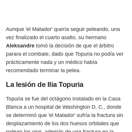
rtivo.com.
o, te
 de que
talarán
Aunque 'el Matador' quería seguir peleando, una
e sean
vez finalizado el cuarto asalto, su hermano
para
a
Aleksandre
tomó la decisión de que el árbitro
por el sitio
parara el combate, dado que Topuria no podía ver
o se
cookies para
prácticamente nada y un médico había
recomendado terminar la pelea.
nto ni para
licidad o
La lesión de Ilia Topuria
ado, aunque
sualizar
Topuria se fue del octágono instalado en la Casa
general no
ada. Puedes
Blanca a un hospital de Washington D. C., donde
 instalación
se determinó que 'el Matador' sufría la fractura sin
y acceder a
io web a
desplazamiento de los dos huesos orbitales que
ste abono
rodean los ojos, además de una fractura en la