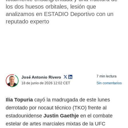
nos permite
los dos huesos orbitales, lesión que
ACEPTAR
estra
analizamos en ESTADIO Deportivo con un
Y
ara seguir
CONTINUAR
reputado experto
e contenido
stándares
sin coste.
CONFIGURAR
 botón
continuar",
RECHAZAR
der a la
ndo la
 de todas
, ya sean
de nuestros
7 min lectura
José Antonio Rivero
 nos
18 de junio de 2026 12:02
CET
Sin comentarios
 y análisis
tamiento en
Ilia Topuria
cayó la madrugada de este lunes
b, así como
un perfil
derrotado por nocaut técnico (TKO) frente al
para
estadounidense
Justin Gaethje
en el combate
ublicidad y
estelar de artes marciales mixtas de la UFC
do en