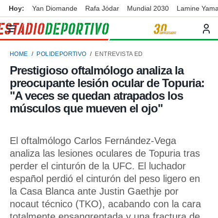
Hoy:
Yan Diomande
Rafa Jódar
Mundial 2030
Lamine Yama
privacidad
o de
ortivo
HOME
POLIDEPORTIVO
ENTREVISTA ED
ortivo.com)
borado por
Prestigioso oftalmólogo analiza la
es para
preocupante lesión ocular de Topuria:
ue la
 que se
"A veces se quedan atrapados los
e calidad.
músculos que mueven el ojo"
eder a este
ediante las
opciones:
El oftalmólogo Carlos Fernández-Vega
ookies y
analiza las lesiones oculares de Topuria tras
e forma
perder el cinturón de la UFC. El luchador
español perdió el cinturón del peso ligero en
d digital
ada, basada
la Casa Blanca ante Justin Gaethje por
mación
nocaut técnico (TKO), acabando con la cara
ediante
totalmente ensangrentada y una fractura de
ecnologías