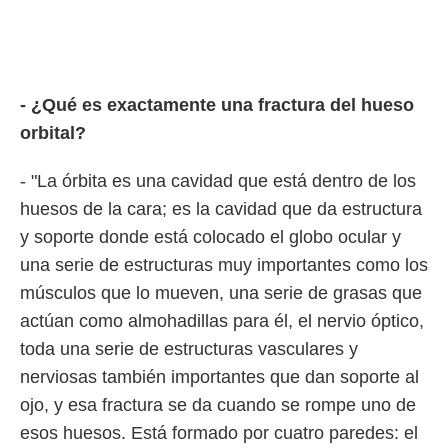
ento u
 de datos
er momento
ic en
o en
- ¿Qué es exactamente una fractura del hueso
orbital?
 Cookies
en
eb.
- "La órbita es una cavidad que está dentro de los
y
huesos de la cara; es la cavidad que da estructura
socios
y soporte donde está colocado el globo ocular y
el
una serie de estructuras muy importantes como los
to de
músculos que lo mueven, una serie de grasas que
actúan como almohadillas para él, el nervio óptico,
la
 en un
toda una serie de estructuras vasculares y
 y/o acceder
nerviosas también importantes que dan soporte al
 de datos
ara
ojo, y esa fractura se da cuando se rompe uno de
 anuncios
esos huesos. Está formado por cuatro paredes: el
ar perfiles