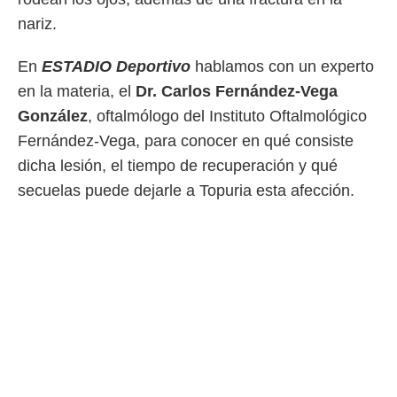
 botón
nariz.
.
En
ESTADIO Deportivo
hablamos con un experto
nto,
en la materia, el
Dr. Carlos Fernández-Vega
cios
González
, oftalmólogo del Instituto Oftalmológico
kies,
ores únicos
Fernández-Vega, para conocer en qué consiste
as similares
dicha lesión, el tiempo de recuperación y qué
nar,
rocesar
secuelas puede dejarle a Topuria esta afección.
onales como
 este sitio
recciones IP
ficadores de
 posible
s
 traten tus
nales en
 interés
go a lo que
nerte. Para
retirar su