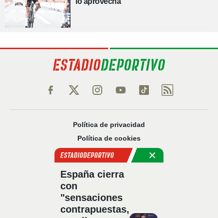
lo aprovecha
Política de privacidad
Política de cookies
Política Comercial
Aviso legal
España cierra
Configuración de privacidad
con
Sobre nosotros
"sensaciones
Código Ético
contrapuestas,