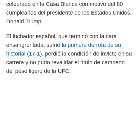
celebrado en la Casa Blanca con motivo del 80
 mismo.
sultar más
cumpleaños del presidente de los Estados Unidos,
 en nuestra
Donald Trump.
 Cookies
y
ualquier
El luchador español, que terminó con la cara
ento
ensangrentada, sufrió
la primera derrota de su
 botón
ación de
historial (17-1)
, perdió la condición de invicto en su
kies
carrera y no pudo revalidar el título de campeón
 disponible
del peso ligero de la UFC.
e nuestra
.
IVAMENTE,
as
 a cookies
 no aceptar
ón de
uedes
uestro sitio