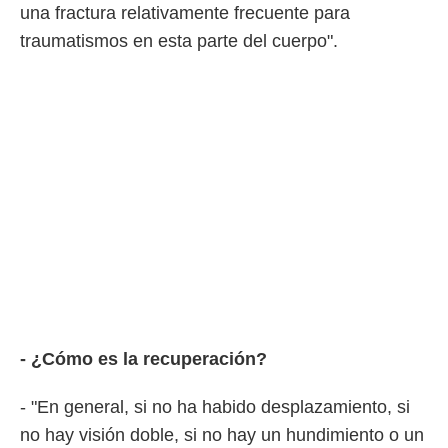
una fractura relativamente frecuente para
o.
traumatismos en esta parte del cuerpo".
calización
precisa e
ión mediante
, publicidad
dos,
 publicidad
,
ón de
 desarrollo
s.
tros 1199
ios
- ¿Cómo es la recuperación?
- "En general, si no ha habido desplazamiento, si
no hay visión doble, si no hay un hundimiento o un