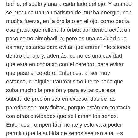
idad
techo, el suelo y una a cada lado del ojo. Y cuando
a, utilizar
se produce un traumatismo de mucha energía, con
a
 la
mucha fuerza, en la órbita o en el ojo, como decía,
esa grasa que rellena la órbita por dentro actúa un
da, crear un
personalizar
poco como almohadilla, pero es una cavidad que
o, uso de
es muy estanca para evitar que entren infecciones
a la
e contenido
dentro del ojo y, además, como es una cavidad
do, medir el
que está en contacto con el cerebro, para evitar
 de la
medir el
que pase al cerebro. Entonces, al ser muy
 del
estanca, cualquier traumatismo fuerte hace que
 comprender
 través de
suba mucho la presión y para evitar que esa
s o a través
subida de presión sea en exceso, dos de las
nación de
paredes son muy finitas, porque están en contacto
edentes de
fuentes,
con otras cavidades que se llaman los senos.
y mejora de
Entonces, rompen fácilmente y esto va a poder
os, uso de
ados con el
permitir que la subida de senos sea tan alta. Es
 seleccionar