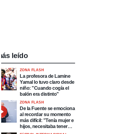
ás leído
ZONA FLASH
La profesora de Lamine
Yamal lo tuvo claro desde
niño: "Cuando cogía el
balón era distinto"
ZONA FLASH
De la Fuente se emociona
al recordar su momento
más difícil: "Tenía mujer e
hijos, necesitaba tener
ingresos y volver al