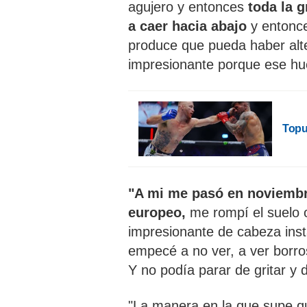
agujero y entonces
toda la 
a caer hacia abajo
y entonce
produce que pueda haber alte
impresionante porque ese hues
Topur
"A mi me pasó en noviembr
europeo,
me rompí el suelo or
impresionante de cabeza inst
empecé a no ver, a ver borros
Y no podía parar de gritar y d
"La manera en la que supe qu