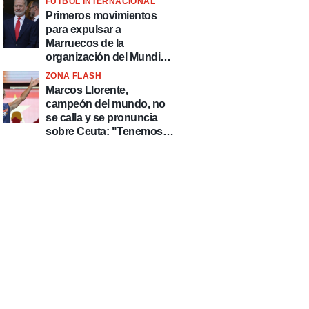
FÚTBOL INTERNACIONAL
fútbol"
Primeros movimientos
para expulsar a
Marruecos de la
organización del Mundial
2030
ZONA FLASH
Marcos Llorente,
campeón del mundo, no
se calla y se pronuncia
sobre Ceuta: "Tenemos
que defender nuestro
país de delincuentes"