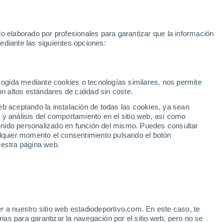
Mundial 2030
Lamine Yamal
Luis de la Fuente
Rodri
Rafa
o elaborado por profesionales para garantizar que la información
Fútbol
Motor
Tenis
Baloncest
ediante las siguientes opciones:
Motociclismo
ACB
Portadas
Laliga Hypermotion
Juegos Olímpicos
UEF
Tem
MotoGP
Resultados
Clasificación
Res
Dep
Euroliga
Opinión
Juegos Olímpicos de Invierno
AD Ceuta
Albacete
Cop
ecogida mediante cookies o tecnologías similares, nos permite
on altos estándares de calidad sin coste.
Burgos
Cádiz CF
Res
eb aceptando la instalación de todas las cookies, ya sean
CD Castellón
Celta Fortuna
Mun
 y análisis del comportamiento en el sitio web, así como
Córdoba CF
Eibar
Res
ntenido personalizado en función del mismo. Puedes consultar
alquier momento el consentimiento pulsando el botón
CD Eldense
FC Andorra
Fút
uestra página web.
Girona
Granada CF
Pre
Las Palmas
Leganés
Ser
Mallorca
Oviedo
Fic
Real Sociedad B
Real Valladolid
Sel
Sabadell
Real Sporting
r a nuestro sitio web estadiodeportivo.com. En este caso, te
Mun
le retirada de Topuria por
as para garantizar la navegación por el sitio web, pero no se
Tenerife
UD Almería