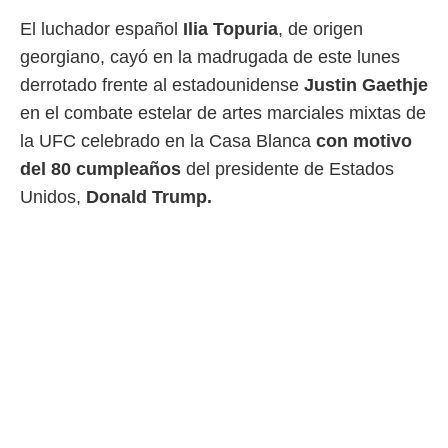
 mismo.
El luchador español
Ilia Topuria
, de origen
sultar más
georgiano, cayó en la madrugada de este lunes
 en nuestra
 Cookies
y
derrotado frente al estadounidense
Justin Gaethje
ualquier
en el combate estelar de artes marciales mixtas de
ento
la UFC celebrado en la Casa Blanca
con motivo
 botón
del 80 cumpleaños
del presidente de Estados
ación de
kies
Unidos,
Donald Trump.
 disponible
e nuestra
.
IVAMENTE,
as
 a cookies
 no aceptar
ón de
uedes
uestro sitio