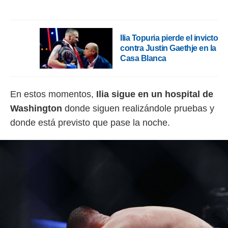
ento u
 de datos
er momento
Ilia Topuria pierde el invicto
ic en
contra Justin Gaethje en la
o en
Casa Blanca
 Cookies
en
eb.
En estos momentos,
Ilia sigue en un hospital de
y
Washington
donde siguen realizándole pruebas y
socios
el
donde está previsto que pase la noche.
to de
la
 en un
 y/o acceder
 de datos
ara
 anuncios
ar perfiles