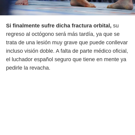
o.
calización
precisa e
ión mediante
Si finalmente sufre dicha fractura orbital,
su
regreso al octógono será más tardía, ya que se
, publicidad
trata de una lesión muy grave que puede conllevar
dos,
incluso visión doble. A falta de parte médico oficial,
 publicidad
el luchador español seguro que tiene en mente ya
,
ón de
pedirle la revacha.
 desarrollo
s.
tros 1199
ios