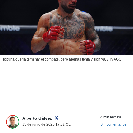
nos permite
ACEPTAR
estra
Y
ara seguir
CONTINUAR
e contenido
stándares
sin coste.
CONFIGURAR
 botón
continuar",
RECHAZAR
der a la
ndo la
Topuria quería terminar el combate, pero apenas tenía visión ya.
IMAGO
 de todas
, ya sean
de nuestros
 nos
 y análisis
tamiento en
b, así como
un perfil
para
4 min lectura
Alberto Gálvez
ublicidad y
15 de junio de 2026 17:32
CET
Sin comentarios
do en