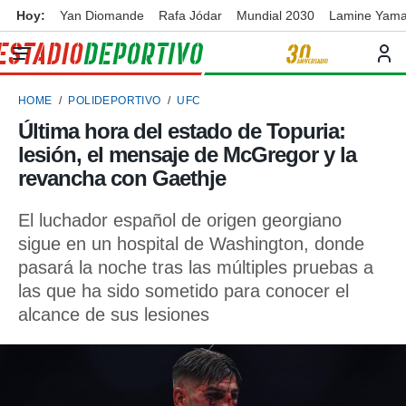
Hoy:
Yan Diomande
Rafa Jódar
Mundial 2030
Lamine Yama
privacidad
o de
ortivo
HOME
POLIDEPORTIVO
UFC
ortivo.com)
borado por
Última hora del estado de Topuria:
es para
lesión, el mensaje de McGregor y la
ue la
 que se
revancha con Gaethje
e calidad.
eder a este
El luchador español de origen georgiano
ediante las
sigue en un hospital de Washington, donde
opciones:
pasará la noche tras las múltiples pruebas a
ookies y
las que ha sido sometido para conocer el
e forma
alcance de sus lesiones
d digital
ada, basada
mación
ediante
ecnologías