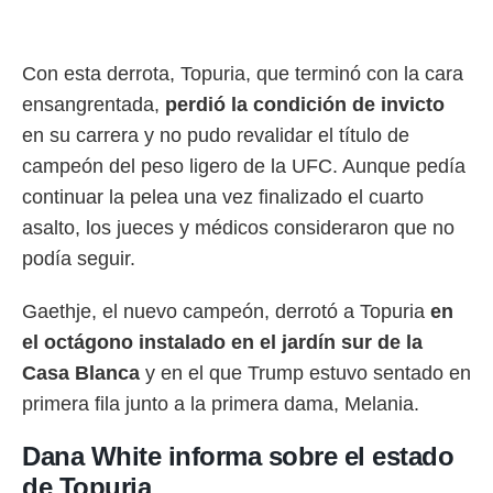
rtivo.com.
o, te
Con esta derrota, Topuria, que terminó con la cara
 de que
ensangrentada,
perdió la condición de invicto
talarán
e sean
en su carrera y no pudo revalidar el título de
para
campeón del peso ligero de la UFC. Aunque pedía
a
por el sitio
continuar la pelea una vez finalizado el cuarto
o se
asalto, los jueces y médicos consideraron que no
cookies para
podía seguir.
nto ni para
licidad o
Gaethje, el nuevo campeón, derrotó a Topuria
en
ado, aunque
el octágono instalado en el jardín sur de la
sualizar
Casa Blanca
y en el que Trump estuvo sentado en
general no
ada. Puedes
primera fila junto a la primera dama, Melania.
 instalación
y acceder a
Dana White informa sobre el estado
io web a
ste abono
de Topuria