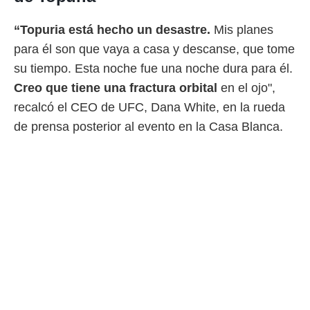
 botón
.
“Topuria está hecho un desastre.
Mis planes
para él son que vaya a casa y descanse, que tome
nto,
su tiempo. Esta noche fue una noche dura para él.
cios
Creo que tiene una fractura orbital
en el ojo",
kies,
ores únicos
recalcó el CEO de UFC, Dana White, en la rueda
as similares
de prensa posterior al evento en la Casa Blanca.
nar,
rocesar
onales como
 este sitio
recciones IP
ficadores de
 posible
s
 traten tus
nales en
 interés
go a lo que
nerte. Para
retirar su