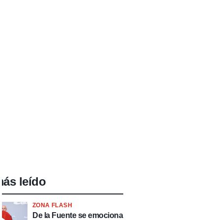
ección Española
tera
bol Femenino
Division RFEF
ás leído
ZONA FLASH
De la Fuente se emociona