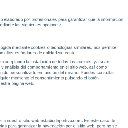
 2030
Haaland
Pedro Porro
Luis de la Fuente
Inter Miami
M
o elaborado por profesionales para garantizar que la información
Fútbol
Motor
Tenis
Baloncest
ediante las siguientes opciones:
Motociclismo
ACB
Portadas
Laliga Hypermotion
Juegos Olímpicos
UEF
Tem
MotoGP
Resultados
Clasificación
Res
Dep
Euroliga
Opinión
Juegos Olímpicos de Invierno
AD Ceuta
Albacete
Cop
ecogida mediante cookies o tecnologías similares, nos permite
on altos estándares de calidad sin coste.
Burgos
Cádiz CF
Res
eb aceptando la instalación de todas las cookies, ya sean
CD Castellón
Celta Fortuna
Mun
 y análisis del comportamiento en el sitio web, así como
Córdoba CF
Eibar
Res
ntenido personalizado en función del mismo. Puedes consultar
alquier momento el consentimiento pulsando el botón
CD Eldense
FC Andorra
Fút
uestra página web.
Girona
Granada CF
Pre
Las Palmas
Leganés
Ser
Mallorca
Oviedo
Fic
Real Sociedad B
Real Valladolid
Sel
Sabadell
Real Sporting
r a nuestro sitio web estadiodeportivo.com. En este caso, te
Mun
ahora una 'novia' en la
as para garantizar la navegación por el sitio web, pero no se
Tenerife
UD Almería