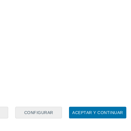
rcelona
Fichajes
Real Betis Balompie
CONFIGURAR
ACEPTAR Y CONTINUAR