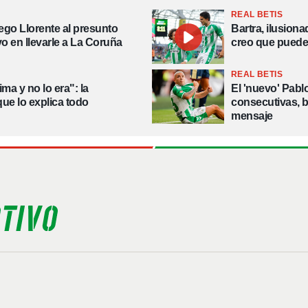
REAL BETIS
ego Llorente al presunto
Bartra, ilusion
vo en llevarle a La Coruña
creo que puede
REAL BETIS
ma y no lo era": la
El 'nuevo' Pablo
ue lo explica todo
consecutivas, 
mensaje