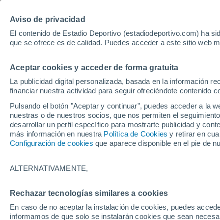
Hoy:
Isco
Mundial
Aviso de privacidad
El contenido de Estadio Deportivo (estadiodeportivo.com) ha sid
que se ofrece es de calidad. Puedes acceder a este sitio web m
Laliga EA Sports
Padel
Clasificación
Resultados
Ciclismo
Aceptar cookies y acceder de forma gratuita
UFC
Alavés
Athletic Club de Bilbao
La publicidad digital personalizada, basada en la información r
financiar nuestra actividad para seguir ofreciéndote contenido c
Atlético de Madrid
FC Barcelona
Pulsando el botón "Aceptar y continuar", puedes acceder a la w
Real Betis
Celta de Vigo
nuestras o de nuestros socios, que nos permiten el seguimiento
Deportivo de A Coruña
Elche
desarrollar un perfil específico para mostrarte publicidad y co
más información en nuestra
Política de Cookies
y retirar en cu
Espanyol
Getafe
Configuración de cookies
que aparece disponible en el pie de n
Levante UD
Málaga CF
Osasuna
Racing de Santander
ALTERNATIVAMENTE,
Rayo Vallecano
Real Madrid
Real Sociedad
Sevilla FC
Rechazar tecnologías similares a cookies
HOME
FÚTBOL
REAL BETIS
Valencia CF
Villarreal CF
En caso de no aceptar la instalación de cookies, puedes accede
A Emerson le sale 
informamos de que solo se instalarán cookies que sean necesari