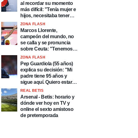
al recordar su momento
más difícil: "Tenía mujer e
hijos, necesitaba tener
ingresos y volver al
ZONA FLASH
fútbol"
Marcos Llorente,
campeón del mundo, no
se calla y se pronuncia
sobre Ceuta: "Tenemos
que defender nuestro
ZONA FLASH
país de delincuentes"
Pep Guardiola (55 años)
explica su decisión: "Mi
padre tiene 95 años y
sigue aquí. Quiero estar
más tiempo con él"
REAL BETIS
Arsenal - Betis: horario y
dónde ver hoy en TV y
online el sexto amistoso
de pretemporada