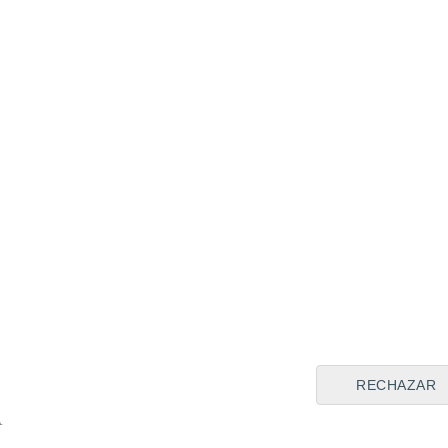
Bundesliga
Emerson
FC Ba
Compártela en:
RECHAZAR