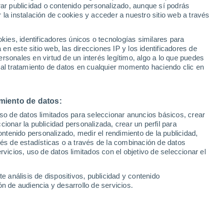
Sel
rar publicidad o contenido personalizado, aunque sí podrás
UEFA Champions League
 la instalación de cookies y acceder a nuestro sitio web a través
Can
Resultados
Clasificacion
Fút
es, identificadores únicos o tecnologías similares para
UEFA Europa League
n este sitio web, las direcciones IP y los identificadores de
1ª 
Resultados
Clasificacion
rsonales en virtud de un interés legítimo, algo a lo que puedes
 al tratamiento de datos en cualquier momento haciendo clic en
miento de datos:
uso de datos limitados para seleccionar anuncios básicos, crear
ccionar la publicidad personalizada, crear un perfil para
ontenido personalizado, medir el rendimiento de la publicidad,
vés de estadísticas o a través de la combinación de datos
rvicios, uso de datos limitados con el objetivo de seleccionar el
e análisis de dispositivos, publicidad y contenido
Lo m
n de audiencia y desarrollo de servicios.