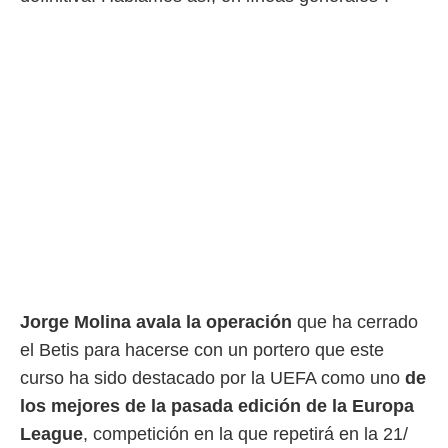
o.
calización
precisa e
ión mediante
, publicidad
dos,
 publicidad
,
ón de
 desarrollo
s.
tros 1199
ios
Jorge Molina avala la operación
que ha cerrado
el Betis para hacerse con un portero que este
curso ha sido destacado por la UEFA como uno
de
los mejores de la pasada edición de la Europa
League
, competición en la que repetirá en la 21/