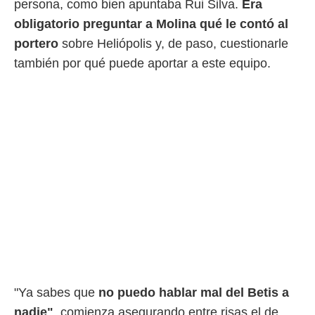
persona, como bien apuntaba Rui Silva.
Era
ento u
obligatorio preguntar a Molina qué le contó al
 de datos
portero
sobre Heliópolis y, de paso, cuestionarle
er momento
ic en
también por qué puede aportar a este equipo.
o en
 Cookies
en
eb.
y
socios
el
to de
la
 en un
 y/o acceder
 de datos
ara
"Ya sabes que
no puedo hablar mal del Betis a
 anuncios
ar perfiles
nadie"
, comienza asegurando entre risas el de