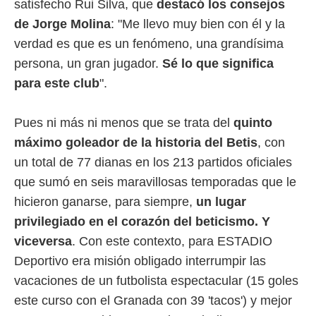
satisfecho Rui Silva, que
destacó los consejos
 botón
.
de Jorge Molina
: "Me llevo muy bien con él y la
verdad es que es un fenómeno, una grandísima
nto,
persona, un gran jugador.
Sé lo que significa
cios
para este club
".
kies,
ores únicos
as similares
Pues ni más ni menos que se trata del
quinto
nar,
máximo goleador de la historia del Betis
, con
rocesar
onales como
un total de 77 dianas en los 213 partidos oficiales
 este sitio
que sumó en seis maravillosas temporadas que le
recciones IP
hicieron ganarse, para siempre,
un lugar
ficadores de
 posible
privilegiado en el corazón del beticismo. Y
s
viceversa
. Con este contexto, para ESTADIO
 traten tus
nales en
Deportivo era misión obligado interrumpir las
 interés
vacaciones de un futbolista espectacular (15 goles
go a lo que
nerte. Para
este curso con el Granada con 39 'tacos') y mejor
retirar su