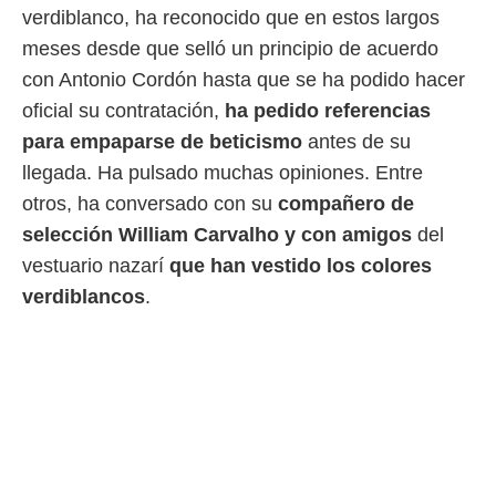
verdiblanco, ha reconocido que en estos largos
 mismo.
sultar más
meses desde que selló un principio de acuerdo
 en nuestra
con Antonio Cordón hasta que se ha podido hacer
 Cookies
y
ualquier
oficial su contratación,
ha pedido referencias
para empaparse de beticismo
antes de su
ento
 botón
llegada. Ha pulsado muchas opiniones. Entre
ación de
otros, ha conversado con su
compañero de
kies
 disponible
selección William Carvalho
y con amigos
del
e nuestra
vestuario nazarí
que han
vestido los colores
.
verdiblancos
.
IVAMENTE,
as
 a cookies
 no aceptar
ón de
uedes
uestro sitio