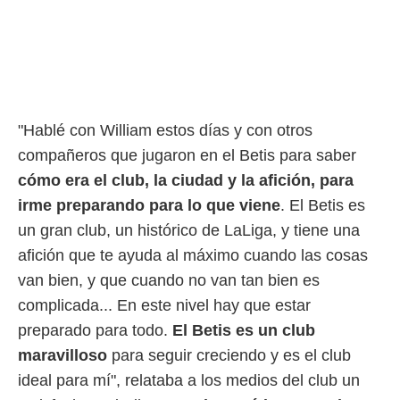
rtivo.com.
o, te
 de que
talarán
e sean
para
"Hablé con William estos días y con otros
a
por el sitio
compañeros que jugaron en el Betis para saber
o se
cómo era el club, la ciudad y la afición,
para
cookies para
irme preparando para lo que viene
. El Betis es
nto ni para
un gran club, un histórico de LaLiga, y tiene una
licidad o
afición que te ayuda al máximo cuando las cosas
ado, aunque
van bien, y que cuando no van tan bien es
sualizar
complicada... En este nivel hay que estar
general no
ada. Puedes
preparado para todo.
El Betis es un club
 instalación
maravilloso
para seguir creciendo y es el club
y acceder a
io web a
ideal para mí", relataba a los medios del club un
ste abono