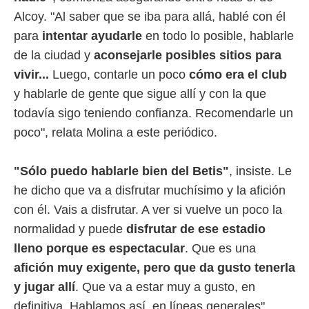
idad
Alcoy. "Al saber que se iba para allá, hablé con él
a, utilizar
a
para
intentar ayudarle
en todo lo posible, hablarle
 la
de la ciudad y
aconsejarle posibles sitios para
da, crear un
vivir...
Luego, contarle un poco
cómo era el club
personalizar
y hablarle de gente que sigue allí y con la que
o, uso de
a la
todavía sigo teniendo confianza. Recomendarle un
e contenido
poco", relata Molina a este periódico.
do, medir el
 de la
medir el
"Sólo puedo hablarle bien del Betis"
, insiste. Le
 del
 comprender
he dicho que va a disfrutar muchísimo y la afición
 través de
con él. Vais a disfrutar. A ver si vuelve un poco la
s o a través
nación de
normalidad y puede
disfrutar de ese estadio
edentes de
lleno porque es espectacular
. Que es una
fuentes,
y mejora de
afición muy exigente, pero que da gusto tenerla
os, uso de
y jugar allí
. Que va a estar muy a gusto, en
ados con el
definitiva. Hablamos así, en líneas generales".
 seleccionar