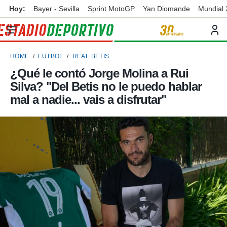
Hoy:
Bayer - Sevilla
Sprint MotoGP
Yan Diomande
Mundial
privacidad
o de
ortivo
HOME
FÚTBOL
REAL BETIS
ortivo.com)
borado por
¿Qué le contó Jorge Molina a Rui
es para
Silva? "Del Betis no le puedo hablar
ue la
 que se
mal a nadie... vais a disfrutar"
e calidad.
eder a este
ediante las
opciones:
ookies y
e forma
d digital
ada, basada
mación
ediante
ecnologías