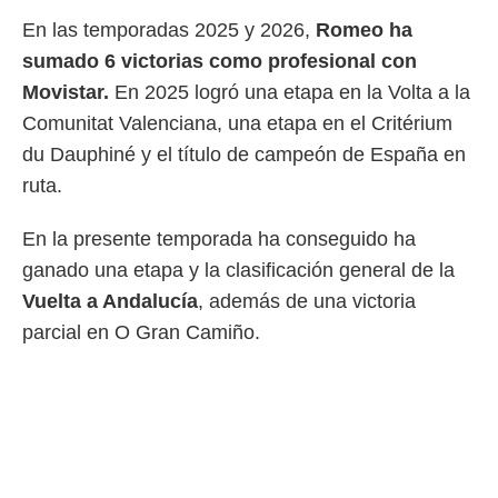
ento u
En las temporadas 2025 y 2026,
Romeo ha
 de datos
sumado 6 victorias como profesional con
er momento
Movistar.
En 2025 logró una etapa en la Volta a la
ic en
o en
Comunitat Valenciana, una etapa en el Critérium
du Dauphiné y el título de campeón de España en
 Cookies
en
eb.
ruta.
y
En la presente temporada ha conseguido ha
socios
el
ganado una etapa y la clasificación general de la
Vuelta a Andalucía
, además de una victoria
to de
parcial en O Gran Camiño.
la
 en un
 y/o acceder
 de datos
ara
 anuncios
ar perfiles