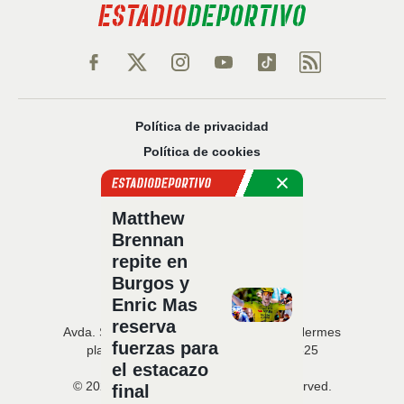
Política de privacidad
Política de cookies
Política Comercial
Aviso legal
Matthew
Configuración de privacidad
Brennan
Sobre nosotros
repite en
Código Ético
Burgos y
Enric Mas
reserva
Avda. San Francisco Javier, 22 · Edificio Hermes
fuerzas para
planta 5 · 41018 Sevilla · T. 954 216 525
el estacazo
© 2026 Estadio Deportivo. All rights reserved.
final