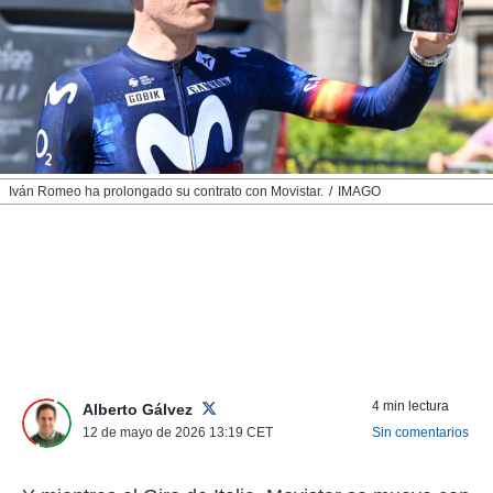
nos permite
ACEPTAR
estra
Y
ara seguir
CONTINUAR
e contenido
stándares
sin coste.
CONFIGURAR
 botón
continuar",
RECHAZAR
Iván Romeo ha prolongado su contrato con Movistar.
IMAGO
der a la
ndo la
 de todas
, ya sean
de nuestros
 nos
 y análisis
tamiento en
b, así como
4 min lectura
un perfil
Alberto Gálvez
para
12 de mayo de 2026 13:19
CET
Sin comentarios
ublicidad y
do en