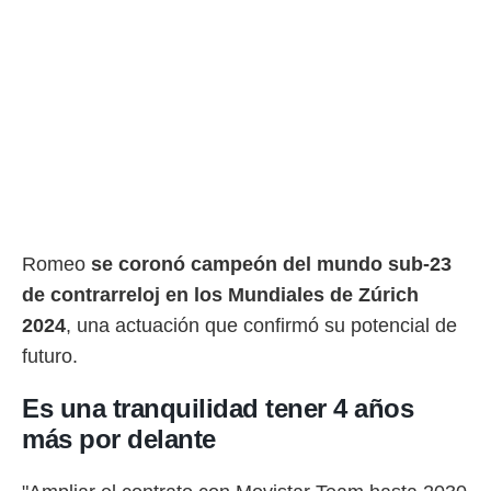
o.
calización
precisa e
ión mediante
, publicidad
dos,
 publicidad
,
ón de
 desarrollo
Romeo
se coronó campeón del mundo sub-23
s.
de contrarreloj en los Mundiales de Zúrich
tros 1199
2024
, una actuación que confirmó su potencial de
ios
futuro.
Es una tranquilidad tener 4 años
más por delante