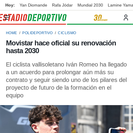
Hoy:
Yan Diomande
Rafa Jódar
Mundial 2030
Lamine Yama
privacidad
o de
ortivo
HOME
POLIDEPORTIVO
CICLISMO
ortivo.com)
borado por
Movistar hace oficial su renovación
es para
hasta 2030
ue la
 que se
e calidad.
El ciclista vallisoletano Iván Romeo ha llegado
eder a este
a un acuerdo para prolongar aún más su
ediante las
contrato y seguir siendo uno de los pilares del
opciones:
proyecto de futuro de la formación en el
ookies y
equipo
e forma
d digital
ada, basada
mación
ediante
ecnologías