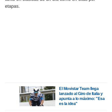
 botón
etapas.
.
nto,
cios
kies,
ores únicos
as similares
nar,
rocesar
onales como
 este sitio
recciones IP
ficadores de
 posible
s
 traten tus
El Movistar Team llega
nales en
lanzado al Giro de Italia y
 interés
apunta a lo máximo: "Esa
go a lo que
es la idea"
nerte. Para
retirar su