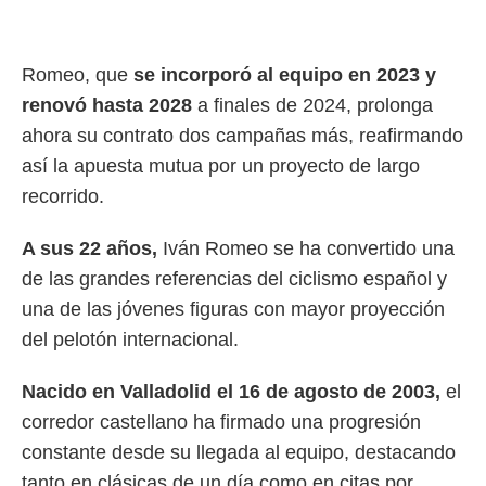
rtivo.com.
o, te
Romeo, que
se incorporó al equipo en 2023 y
 de que
talarán
renovó hasta 2028
a finales de 2024, prolonga
e sean
ahora su contrato dos campañas más, reafirmando
para
a
así la apuesta mutua por un proyecto de largo
por el sitio
recorrido.
o se
cookies para
A sus 22 años,
Iván Romeo se ha convertido una
nto ni para
de las grandes referencias del ciclismo español y
licidad o
una de las jóvenes figuras con mayor proyección
ado, aunque
del pelotón internacional.
sualizar
general no
Nacido en Valladolid el 16 de agosto de 2003,
el
ada. Puedes
 instalación
corredor castellano ha firmado una progresión
y acceder a
constante desde su llegada al equipo, destacando
io web a
ste abono
tanto en clásicas de un día como en citas por