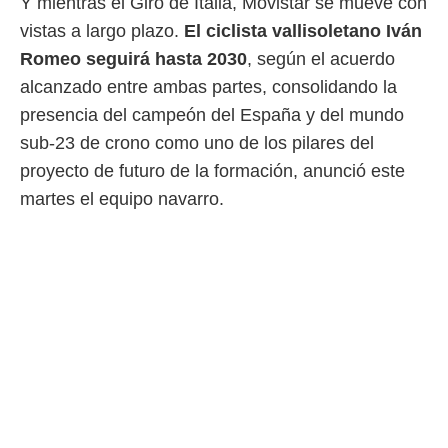
Y mientras el Giro de Italia, Movistar se mueve con
 mismo.
vistas a largo plazo.
El ciclista vallisoletano Iván
sultar más
 en nuestra
Romeo seguirá hasta 2030
, según el acuerdo
 Cookies
y
alcanzado entre ambas partes, consolidando la
ualquier
presencia del campeón del España y del mundo
ento
sub-23 de crono como uno de los pilares del
 botón
proyecto de futuro de la formación, anunció este
ación de
kies
martes el equipo navarro.
 disponible
e nuestra
.
IVAMENTE,
as
 a cookies
 no aceptar
ón de
uedes
uestro sitio