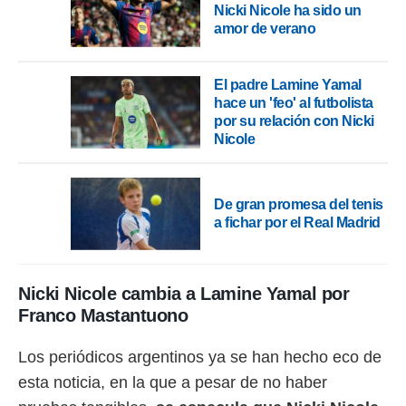
 botón
Nicki Nicole ha sido un
.
amor de verano
nto,
El padre Lamine Yamal
hace un 'feo' al futbolista
cios
por su relación con Nicki
kies,
ores únicos
Nicole
as similares
nar,
rocesar
De gran promesa del tenis
onales como
a fichar por el Real Madrid
 este sitio
recciones IP
ficadores de
 posible
Nicki Nicole cambia a Lamine Yamal por
s
 traten tus
Franco Mastantuono
nales en
 interés
Los periódicos argentinos ya se han hecho eco de
go a lo que
nerte. Para
esta noticia, en la que a pesar de no haber
retirar su