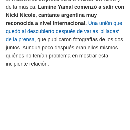
 mismo.
de la música.
Lamine Yamal comenzó a salir con
sultar más
Nicki Nicole, cantante argentina muy
 en nuestra
 Cookies
y
reconocida a nivel internacional.
Una unión que
ualquier
quedó al descubierto después de varias 'pilladas'
ento
de la prensa,
que publicaron fotografías de los dos
 botón
juntos. Aunque poco después eran ellos mismos
ación de
quiénes no tenían problema en mostrar esta
kies
 disponible
incipiente relación.
e nuestra
.
IVAMENTE,
as
 a cookies
 no aceptar
ón de
uedes
uestro sitio