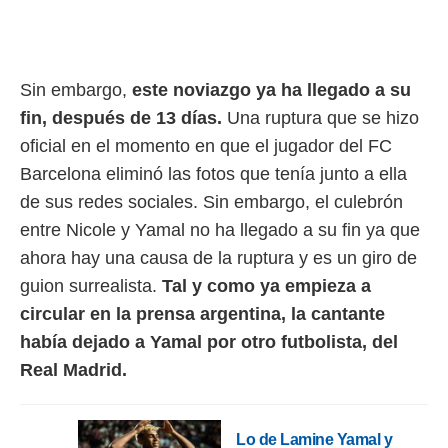
rtivo.com.
o, te
 de que
Sin embargo,
este noviazgo ya ha llegado a su
talarán
e sean
fin, después de 13 días.
Una ruptura que se hizo
para
oficial en el momento en que el jugador del FC
a
por el sitio
Barcelona eliminó las fotos que tenía junto a ella
o se
de sus redes sociales. Sin embargo, el culebrón
cookies para
entre Nicole y Yamal no ha llegado a su fin ya que
nto ni para
ahora hay una causa de la ruptura y es un giro de
licidad o
guion surrealista.
Tal y como ya empieza a
ado, aunque
circular en la prensa argentina, la cantante
sualizar
había dejado a Yamal por otro futbolista, del
general no
ada. Puedes
Real Madrid.
 instalación
y acceder a
io web a
ste abono
Lo de Lamine Yamal y