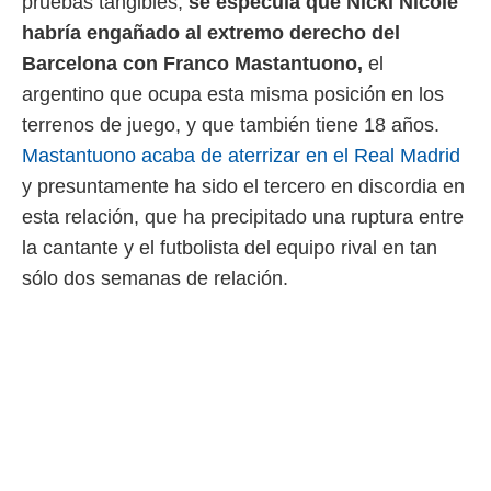
pruebas tangibles,
se especula que Nicki Nicole
ento u
habría engañado al extremo derecho del
 de datos
Barcelona con Franco Mastantuono,
el
er momento
argentino que ocupa esta misma posición en los
ic en
o en
terrenos de juego, y que también tiene 18 años.
Mastantuono acaba de aterrizar en el Real Madrid
 Cookies
en
eb.
y presuntamente ha sido el tercero en discordia en
esta relación, que ha precipitado una ruptura entre
y
socios
la cantante y el futbolista del equipo rival en tan
el
sólo dos semanas de relación.
to de
la
 en un
 y/o acceder
 de datos
ara
 anuncios
ar perfiles