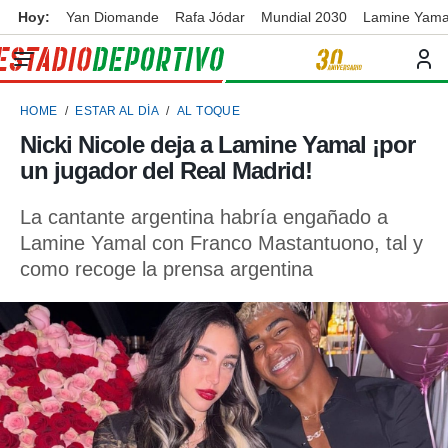
Hoy:
Yan Diomande
Rafa Jódar
Mundial 2030
Lamine Yama
privacidad
o de
ortivo
HOME
ESTAR AL DÍA
AL TOQUE
ortivo.com)
borado por
Nicki Nicole deja a Lamine Yamal ¡por
es para
un jugador del Real Madrid!
ue la
 que se
e calidad.
La cantante argentina habría engañado a
eder a este
Lamine Yamal con Franco Mastantuono, tal y
ediante las
como recoge la prensa argentina
opciones:
ookies y
e forma
d digital
ada, basada
mación
ediante
ecnologías