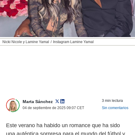
nos permite
ACEPTAR
estra
Y
ara seguir
CONTINUAR
e contenido
stándares
sin coste.
CONFIGURAR
Nicki Nicole y Lamine Yamal
Instagram Lamine Yamal
 botón
continuar",
RECHAZAR
der a la
ndo la
 de todas
, ya sean
de nuestros
 nos
 y análisis
tamiento en
3 min lectura
Marta Sánchez
b, así como
04 de septiembre de 2025 09:07
CET
Sin comentarios
un perfil
para
ublicidad y
Este verano ha habido un romance que ha sido
una auténtica sorpresa para el mundo del fútbol y
do en