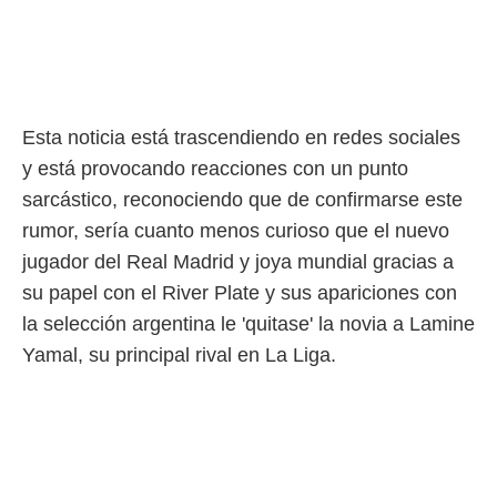
idad
a, utilizar
a
 la
da, crear un
personalizar
Esta noticia está trascendiendo en redes sociales
o, uso de
y está provocando reacciones con un punto
a la
e contenido
sarcástico, reconociendo que de confirmarse este
do, medir el
rumor, sería cuanto menos curioso que el nuevo
 de la
jugador del Real Madrid y joya mundial gracias a
medir el
 del
su papel con el River Plate y sus apariciones con
 comprender
la selección argentina le 'quitase' la novia a Lamine
 través de
s o a través
Yamal, su principal rival en La Liga.
nación de
edentes de
fuentes,
y mejora de
os, uso de
ados con el
 seleccionar