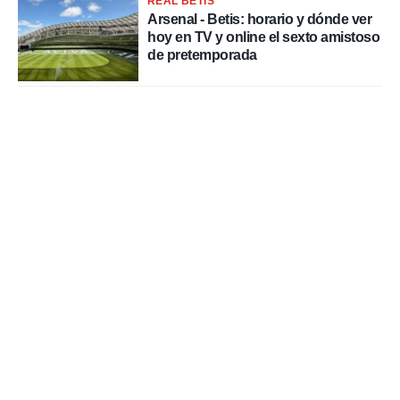
REAL BETIS
o.
Arsenal - Betis: horario y dónde ver
hoy en TV y online el sexto amistoso
calización
de pretemporada
precisa e
ión mediante
, publicidad
dos,
 publicidad
,
ón de
 desarrollo
s.
tros 1199
ios