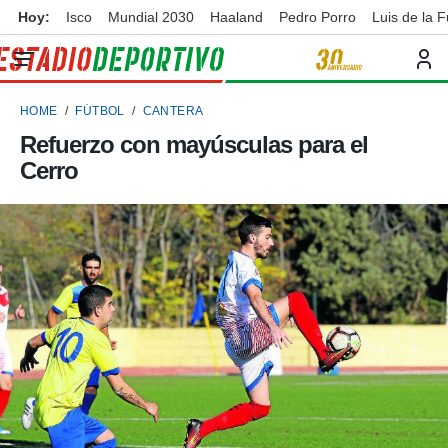
Hoy:
Isco
Mundial 2030
Haaland
Pedro Porro
Luis de la 
privacidad
o de
ortivo
HOME
FÚTBOL
CANTERA
ortivo.com)
borado por
Refuerzo con mayúsculas para el
es para
Cerro
ue la
 que se
e calidad.
eder a este
ediante las
opciones:
ookies y
e forma
d digital
ada, basada
mación
ediante
ecnologías