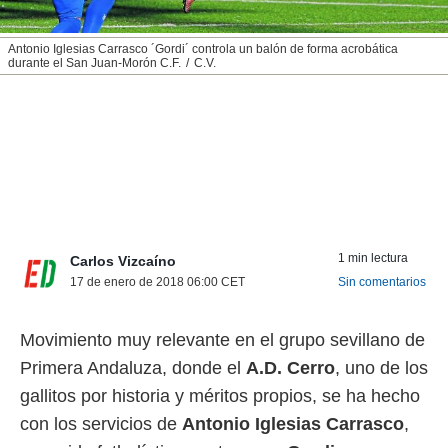
nos permite
ACEPTAR
estra
Antonio Iglesias Carrasco ´Gordi´ controla un balón de forma acrobática
Y
ara seguir
durante el San Juan-Morón C.F.
C.V.
CONTINUAR
e contenido
stándares
sin coste.
CONFIGURAR
 botón
continuar",
RECHAZAR
der a la
ndo la
 de todas
, ya sean
de nuestros
1 min lectura
Carlos Vizcaíno
 nos
17 de enero de 2018 06:00
CET
Sin comentarios
 y análisis
tamiento en
Movimiento muy relevante en el grupo sevillano de
b, así como
Primera Andaluza, donde el
A.D. Cerro
, uno de los
un perfil
para
gallitos por historia y méritos propios, se ha hecho
ublicidad y
con los servicios de
Antonio Iglesias Carrasco
,
do en