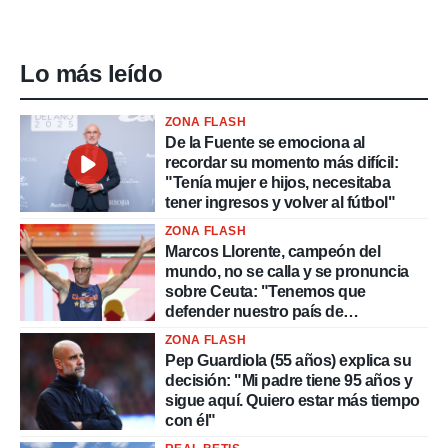
idad
a, utilizar
a
 la
Lo más leído
da, crear un
personalizar
ZONA FLASH
o, uso de
De la Fuente se emociona al
a la
recordar su momento más difícil:
e contenido
"Tenía mujer e hijos, necesitaba
do, medir el
tener ingresos y volver al fútbol"
 de la
ZONA FLASH
medir el
Marcos Llorente, campeón del
 del
mundo, no se calla y se pronuncia
 comprender
 través de
sobre Ceuta: "Tenemos que
s o a través
defender nuestro país de
nación de
delincuentes"
ZONA FLASH
edentes de
Pep Guardiola (55 años) explica su
fuentes,
decisión: "Mi padre tiene 95 años y
y mejora de
sigue aquí. Quiero estar más tiempo
os, uso de
con él"
ados con el
 seleccionar