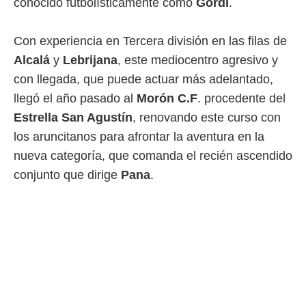
conocido futbolísticamente como
Gordi
.
 mismo.
sultar más
 en nuestra
Con experiencia en Tercera división en las filas de
 Cookies
y
Alcalá
y
Lebrijana
, este mediocentro agresivo y
ualquier
con llegada, que puede actuar más adelantado,
ento
llegó el año pasado al
Morón C.F
. procedente del
 botón
Estrella San Agustín
, renovando este curso con
ación de
kies
los aruncitanos para afrontar la aventura en la
 disponible
nueva categoría, que comanda el recién ascendido
e nuestra
.
conjunto que dirige
Pana
.
IVAMENTE,
as
 a cookies
 no aceptar
ón de
uedes
uestro sitio