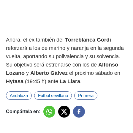
rtivo.com.
o, te
 de que
talarán
e sean
para
Ahora, el ex también del
Torreblanca Gordi
a
reforzará a los de marino y naranja en la segunda
por el sitio
vuelta, aportando su polivalencia y su solvencia.
o se
cookies para
Su objetivo será estrenarse con los de
Alfonso
Lozano
y
Alberto Gálvez
el próximo sábado en
nto ni para
licidad o
Hytasa
(19:45 h) ante
La Liara
.
ado, aunque
Andaluza
Futbol sevillano
Primera
sualizar
general no
ada. Puedes
Compártela en:
 instalación
y acceder a
io web a
ste abono