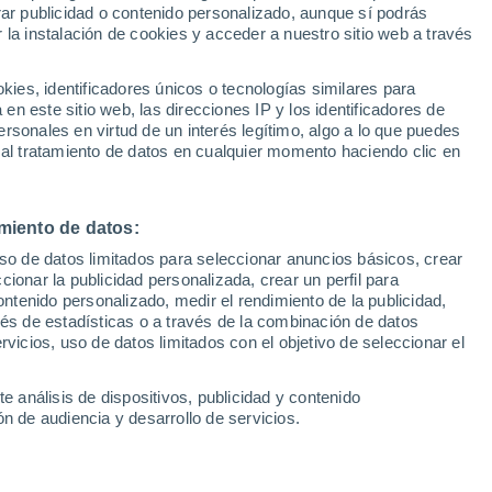
Sel
rar publicidad o contenido personalizado, aunque sí podrás
an Sannadi
UEFA Champions League
 la instalación de cookies y acceder a nuestro sitio web a través
Can
Resultados
Clasificacion
Fút
es, identificadores únicos o tecnologías similares para
a atendido a los medios de comunicación ha
UEFA Europa League
n este sitio web, las direcciones IP y los identificadores de
1ª 
Resultados
Clasificacion
unicación antes del partido que su equipo
rsonales en virtud de un interés legítimo, algo a lo que puedes
 al tratamiento de datos en cualquier momento haciendo clic en
rca este fin de semana
miento de datos:
uso de datos limitados para seleccionar anuncios básicos, crear
ccionar la publicidad personalizada, crear un perfil para
ontenido personalizado, medir el rendimiento de la publicidad,
vés de estadísticas o a través de la combinación de datos
rvicios, uso de datos limitados con el objetivo de seleccionar el
e análisis de dispositivos, publicidad y contenido
n de audiencia y desarrollo de servicios.