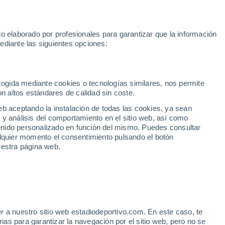
te
Marcos Llorente
Mastantuono
Mundial 2030
Rodri
Rafa 
o elaborado por profesionales para garantizar que la información
Fútbol
Motor
Tenis
Baloncest
ediante las siguientes opciones:
Motociclismo
ACB
Portadas
Laliga Hypermotion
Juegos Olímpicos
UEF
Tem
MotoGP
Resultados
Clasificación
Res
Dep
Euroliga
Opinión
Juegos Olímpicos de Invierno
AD Ceuta
Albacete
Cop
ecogida mediante cookies o tecnologías similares, nos permite
on altos estándares de calidad sin coste.
Burgos
Cádiz CF
Res
eb aceptando la instalación de todas las cookies, ya sean
CD Castellón
Celta Fortuna
Mun
 y análisis del comportamiento en el sitio web, así como
Córdoba CF
Eibar
Res
ntenido personalizado en función del mismo. Puedes consultar
alquier momento el consentimiento pulsando el botón
CD Eldense
FC Andorra
Fút
uestra página web.
Girona
Granada CF
Pre
Las Palmas
Leganés
Ser
Mallorca
Oviedo
Fic
Real Sociedad B
Real Valladolid
BILBAO
Sel
Sabadell
Real Sporting
r a nuestro sitio web estadiodeportivo.com. En este caso, te
Mun
 pesimista con Vivian y
as para garantizar la navegación por el sitio web, pero no se
Tenerife
UD Almería