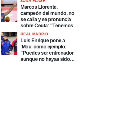
ZONA FLASH
Marcos Llorente,
campeón del mundo, no
se calla y se pronuncia
sobre Ceuta: "Tenemos
que defender nuestro
REAL MADRID
país de delincuentes"
Luis Enrique pone a
'Mou' como ejemplo:
"Puedes ser entrenador
aunque no hayas sido
futbolista y José
Mourinho es uno de los
mejores casos"