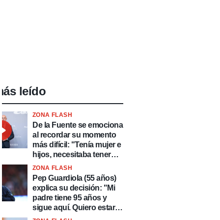
ás leído
ZONA FLASH
De la Fuente se emociona
al recordar su momento
más difícil: "Tenía mujer e
hijos, necesitaba tener
ingresos y volver al
ZONA FLASH
fútbol"
Pep Guardiola (55 años)
explica su decisión: "Mi
padre tiene 95 años y
sigue aquí. Quiero estar
más tiempo con él"