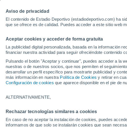
Hoy:
Guardiola
Luis de la Fuen
Aviso de privacidad
El contenido de Estadio Deportivo (estadiodeportivo.com) ha sid
que se ofrece es de calidad. Puedes acceder a este sitio web m
Laliga EA Sports
Padel
Clasificación
Resultados
Ciclismo
Aceptar cookies y acceder de forma gratuita
UFC
Alavés
Athletic Club de Bilbao
La publicidad digital personalizada, basada en la información r
financiar nuestra actividad para seguir ofreciéndote contenido c
Atlético de Madrid
FC Barcelona
Pulsando el botón "Aceptar y continuar", puedes acceder a la w
Real Betis
Celta de Vigo
nuestras o de nuestros socios, que nos permiten el seguimiento
Deportivo de A Coruña
Elche
desarrollar un perfil específico para mostrarte publicidad y co
más información en nuestra
Política de Cookies
y retirar en cu
Espanyol
Getafe
Configuración de cookies
que aparece disponible en el pie de n
Levante UD
Málaga CF
Osasuna
Racing de Santander
ALTERNATIVAMENTE,
Rayo Vallecano
Real Madrid
Real Sociedad
Sevilla FC
Rechazar tecnologías similares a cookies
HOME
FÚTBOL
ATHLETIC CLUB DE 
Valencia CF
Villarreal CF
En caso de no aceptar la instalación de cookies, puedes accede
Ernesto Valverde,
informamos de que solo se instalarán cookies que sean necesari