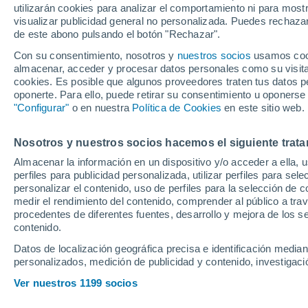
utilizarán cookies para analizar el comportamiento ni para most
aclara lo de Maro
visualizar publicidad general no personalizada. Puedes rechazar
de este abono pulsando el botón "Rechazar".
Con su consentimiento, nosotros y
nuestros socios
usamos cooki
El entrenador del Athletic h
almacenar, acceder y procesar datos personales como su visita e
atendido a los medios de com
cookies. Es posible que algunos proveedores traten tus datos pe
oponerte. Para ello, puede retirar su consentimiento u oponerse
va a disputar contra el Mallo
"Configurar"
o en nuestra
Política de Cookies
en este sitio web.
Nosotros y nuestros socios hacemos el siguiente trata
Almacenar la información en un dispositivo y/o acceder a ella, 
perfiles para publicidad personalizada, utilizar perfiles para sele
personalizar el contenido, uso de perfiles para la selección de c
medir el rendimiento del contenido, comprender al público a tra
procedentes de diferentes fuentes, desarrollo y mejora de los se
contenido.
Datos de localización geográfica precisa e identificación mediant
personalizados, medición de publicidad y contenido, investigació
Ver nuestros 1199 socios