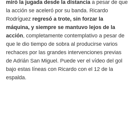
miró la jugada desde la distancia
a pesar de que
idad
a, utilizar
la acción se aceleró por su banda. Ricardo
a
Rodríguez
regresó a trote, sin forzar la
 la
máquina, y siempre se mantuvo lejos de la
da, crear un
acción
, completamente contemplativo a pesar de
personalizar
o, uso de
que le dio tiempo de sobra al producirse varios
a la
rechaces por las grandes intervenciones previas
e contenido
do, medir el
de Adrián San Miguel. Puede ver el vídeo del gol
 de la
bajo estas líneas con Ricardo con el 12 de la
medir el
 del
espalda.
 comprender
 través de
s o a través
nación de
edentes de
fuentes,
y mejora de
os, uso de
ados con el
 seleccionar