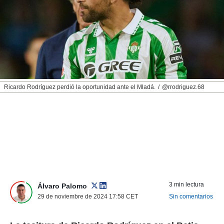
nos permite
ACEPTAR
estra
Y
ara seguir
CONTINUAR
e contenido
stándares
sin coste.
CONFIGURAR
 botón
continuar",
RECHAZAR
Ricardo Rodríguez perdió la oportunidad ante el Mladá.
@rrodriguez.68
der a la
ndo la
 de todas
, ya sean
de nuestros
 nos
 y análisis
tamiento en
b, así como
3 min lectura
un perfil
Álvaro Palomo
para
29 de noviembre de 2024 17:58
CET
Sin comentarios
ublicidad y
do en