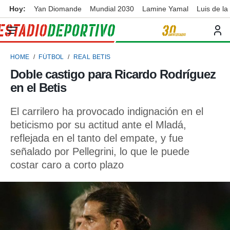
Hoy:
Yan Diomande
Mundial 2030
Lamine Yamal
Luis de la
privacidad
o de
ortivo
HOME
FÚTBOL
REAL BETIS
ortivo.com)
borado por
Doble castigo para Ricardo Rodríguez
es para
en el Betis
ue la
 que se
e calidad.
El carrilero ha provocado indignación en el
eder a este
beticismo por su actitud ante el Mladá,
ediante las
reflejada en el tanto del empate, y fue
opciones:
señalado por Pellegrini, lo que le puede
ookies y
costar caro a corto plazo
e forma
d digital
ada, basada
mación
ediante
ecnologías