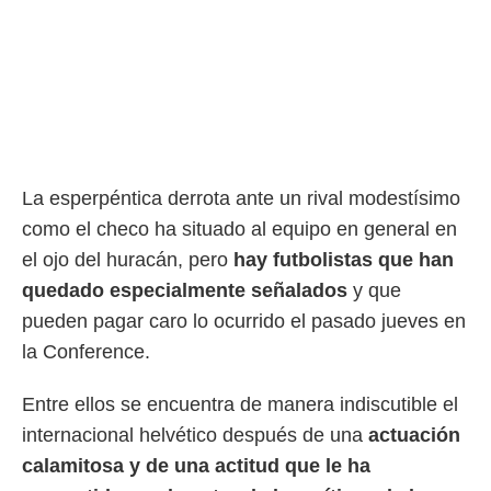
rtivo.com.
o, te
 de que
talarán
e sean
para
a
por el sitio
La esperpéntica derrota ante un rival modestísimo
o se
como el checo ha situado al equipo en general en
cookies para
el ojo del huracán, pero
hay futbolistas que han
nto ni para
quedado especialmente señalados
y que
licidad o
pueden pagar caro lo ocurrido el pasado jueves en
ado, aunque
la Conference.
sualizar
general no
ada. Puedes
Entre ellos se encuentra de manera indiscutible el
 instalación
internacional helvético después de una
actuación
y acceder a
io web a
calamitosa y de una actitud que le ha
ste abono