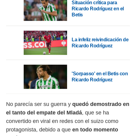
ento u
Situación crítica para
Ricardo Rodríguez en el
 de datos
Betis
er momento
ic en
o en
La infeliz reivindicación de
 Cookies
en
Ricardo Rodríguez
eb.
y
socios
el
'Sorpasso' en el Betis con
Ricardo Rodríguez
to de
la
 en un
No parecía ser su guerra y
quedó demostrado en
 y/o acceder
el tanto del empate del Mladá
, que se ha
 de datos
ara
convertido en viral en redes con el suizo como
 anuncios
protagonista, debido a que
en todo momento
ar perfiles