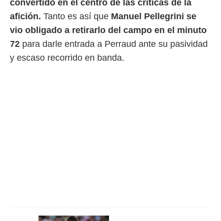
convertido en el centro de las críticas de la
 botón
.
afición.
Tanto es así que
Manuel Pellegrini se
vio obligado a retirarlo del campo en el minuto
nto,
72
para darle entrada a Perraud ante su pasividad
cios
y escaso recorrido en banda.
kies,
ores únicos
as similares
nar,
rocesar
onales como
 este sitio
recciones IP
ficadores de
 posible
s
 traten tus
nales en
 interés
go a lo que
nerte. Para
retirar su