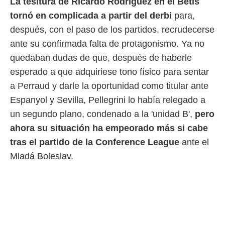
La tesitura de Ricardo Rodríguez en el Betis
 mismo.
tornó en complicada a partir del derbi
para,
sultar más
 en nuestra
después, con el paso de los partidos, recrudecerse
 Cookies
y
ante su confirmada falta de protagonismo. Ya no
ualquier
quedaban dudas de que, después de haberle
ento
esperado a que adquiriese tono físico para sentar
 botón
a Perraud y darle la oportunidad como titular ante
ación de
kies
Espanyol y Sevilla, Pellegrini lo había relegado a
 disponible
un segundo plano, condenado a la 'unidad B',
pero
e nuestra
.
ahora su situación ha empeorado más si cabe
tras el partido de la Conference League
ante el
IVAMENTE,
Mladá Boleslav.
as
 a cookies
 no aceptar
ón de
uedes
uestro sitio