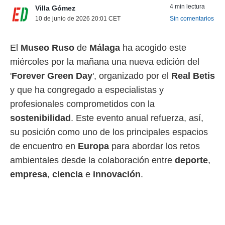
4 min lectura
Villa Gómez
 mismo.
sultar más
10 de junio de 2026 20:01
CET
Sin comentarios
 en nuestra
 Cookies
y
El
Museo Ruso
de
Málaga
ha acogido este
ualquier
miércoles por la mañana una nueva edición del
ento
'
Forever Green Day
', organizado por el
Real Betis
 botón
ación de
y que ha congregado a especialistas y
kies
profesionales comprometidos con la
 disponible
e nuestra
sostenibilidad
. Este evento anual refuerza, así,
.
su posición como uno de los principales espacios
IVAMENTE,
de encuentro en
Europa
para abordar los retos
ambientales desde la colaboración entre
deporte
,
as
empresa
,
ciencia
e
innovación
.
 a cookies
 no aceptar
ón de
uedes
uestro sitio