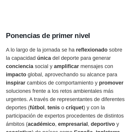
idad
a, utilizar
a
 la
da, crear un
Ponencias de primer nivel
personalizar
o, uso de
a la
A lo largo de la jornada se ha
reflexionado
sobre
e contenido
la capacidad
única
del deporte para generar
do, medir el
 de la
conciencia
social y
amplificar
mensajes con
medir el
impacto
global, aprovechando su alcance para
 del
 comprender
inspirar
cambios de comportamiento y
promover
 través de
soluciones frente a los retos ambientales más
s o a través
nación de
urgentes. A través de representantes de diferentes
edentes de
deportes (
fútbol
,
tenis
o
críquet
) y con la
fuentes,
y mejora de
participación de expertos procedentes de distintos
os, uso de
ámbitos (
académico
,
empresarial
,
deportivo
y
ados con el
 seleccionar