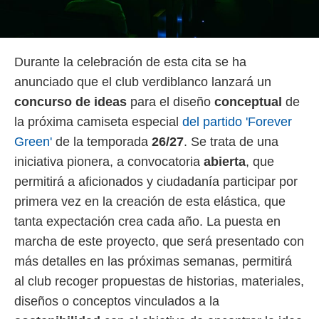
 botón
.
nto,
Durante la celebración de esta cita se ha
anunciado que el club verdiblanco lanzará un
cios
kies,
concurso de ideas
para el diseño
conceptual
de
ores únicos
la próxima camiseta especial
del partido 'Forever
as similares
nar,
Green'
de la temporada
26/27
. Se trata de una
rocesar
iniciativa pionera, a convocatoria
abierta
, que
onales como
 este sitio
permitirá a aficionados y ciudadanía participar por
recciones IP
primera vez en la creación de esta elástica, que
ficadores de
 posible
tanta expectación crea cada año. La puesta en
s
marcha de este proyecto, que será presentado con
 traten tus
nales en
más detalles en las próximas semanas, permitirá
 interés
al club recoger propuestas de historias, materiales,
go a lo que
nerte. Para
diseños o conceptos vinculados a la
retirar su