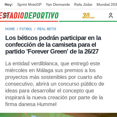
Hoy:
Sprint MotoGP
Yan Diomande
Rafa Jódar
Mundial 20
privacidad
o de
ortivo
HOME
FÚTBOL
REAL BETIS
ortivo.com)
borado por
Los béticos podrán participar en la
es para
confección de la camiseta para el
ue la
 que se
partido 'Forever Green' de la 26/27
e calidad.
eder a este
La entidad verdiblanca, que entregó este
ediante las
miércoles en Málaga sus premios a los
opciones:
proyectos más sostenibles por cuarto año
ookies y
consecutivo, abrirá un concurso público de
e forma
ideas para desarrollar el concepto que
inspirará la nueva creación por parte de la
d digital
ada, basada
firma danesa Hummel
mación
ediante
ecnologías