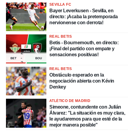
SEVILLA FC
Bayer Leverkusen - Sevilla, en
directo: ¡Acaba la pretemporada
nervionense con derrota!
REAL BETIS
Betis - Bournemouth, en directo:
¡Final del partido con empate y
2
sensaciones positivas!
-
BET
BOU
2
REAL BETIS
Obstáculo esperado en la
negociación abierta con Kévin
Denkey
ATLÉTICO DE MADRID
Simeone, contundente con Julián
Álvarez: "La situación es muy clara,
le ayudaremos para que esté de la
mejor manera posible"