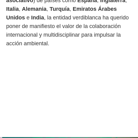
asociativo
) de países como
España
,
Inglaterra
,
o.
Italia
,
Alemania
,
Turquía
,
Emiratos
Árabes
calización
Unidos
e
India
, la entidad verdiblanca ha querido
precisa e
ión mediante
poner de manifiesto el valor de la colaboración
internacional y multidisciplinar para impulsar la
, publicidad
acción ambiental.
dos,
 publicidad
,
ón de
 desarrollo
s.
tros 1199
ios