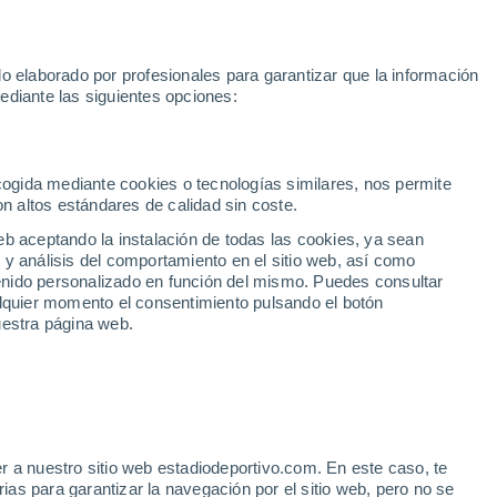
Mundial 2030
Lamine Yamal
Luis de la Fuente
Rodri
Rafa
o elaborado por profesionales para garantizar que la información
Fútbol
Motor
Tenis
Baloncest
ediante las siguientes opciones:
Motociclismo
ACB
Portadas
Laliga Hypermotion
Juegos Olímpicos
UEF
Tem
MotoGP
Resultados
Clasificación
Res
Dep
Euroliga
Opinión
Juegos Olímpicos de Invierno
AD Ceuta
Albacete
Cop
ecogida mediante cookies o tecnologías similares, nos permite
on altos estándares de calidad sin coste.
Burgos
Cádiz CF
Res
eb aceptando la instalación de todas las cookies, ya sean
CD Castellón
Celta Fortuna
Mun
 y análisis del comportamiento en el sitio web, así como
Córdoba CF
Eibar
Res
ntenido personalizado en función del mismo. Puedes consultar
alquier momento el consentimiento pulsando el botón
CD Eldense
FC Andorra
Fút
uestra página web.
Girona
Granada CF
Pre
Las Palmas
Leganés
Ser
Mallorca
Oviedo
Fic
Real Sociedad B
Real Valladolid
Sel
Sabadell
Real Sporting
r a nuestro sitio web estadiodeportivo.com. En este caso, te
Mun
dad en Balaídos: "No sé
as para garantizar la navegación por el sitio web, pero no se
Tenerife
UD Almería