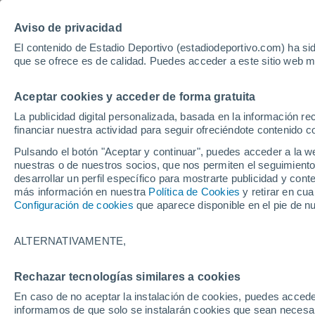
Hoy:
Yan Diomande
Aviso de privacidad
El contenido de Estadio Deportivo (estadiodeportivo.com) ha sid
que se ofrece es de calidad. Puedes acceder a este sitio web m
Laliga EA Sports
Padel
Clasificación
Resultados
Ciclismo
Aceptar cookies y acceder de forma gratuita
UFC
Alavés
Athletic Club de Bilbao
La publicidad digital personalizada, basada en la información r
financiar nuestra actividad para seguir ofreciéndote contenido c
Atlético de Madrid
FC Barcelona
Pulsando el botón "Aceptar y continuar", puedes acceder a la w
Real Betis
Celta de Vigo
nuestras o de nuestros socios, que nos permiten el seguimiento
Deportivo de A Coruña
Elche
desarrollar un perfil específico para mostrarte publicidad y co
más información en nuestra
Política de Cookies
y retirar en cu
Espanyol
Getafe
Configuración de cookies
que aparece disponible en el pie de n
Levante UD
Málaga CF
Osasuna
Racing de Santander
ALTERNATIVAMENTE,
Rayo Vallecano
Real Madrid
Real Sociedad
Sevilla FC
Rechazar tecnologías similares a cookies
HOME
FÚTBOL
CELTA DE VIGO
Valencia CF
Villarreal CF
En caso de no aceptar la instalación de cookies, puedes accede
Jutglà y la debili
informamos de que solo se instalarán cookies que sean necesari