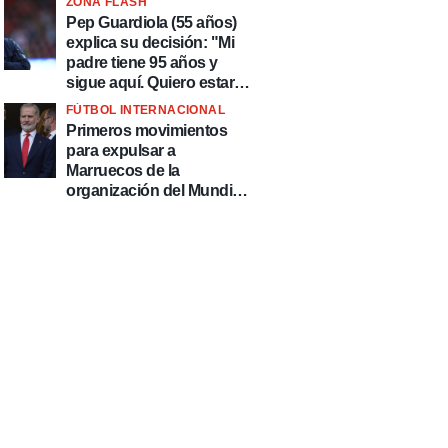
ZONA FLASH
país de delincuentes"
Pep Guardiola (55 años)
explica su decisión: "Mi
padre tiene 95 años y
sigue aquí. Quiero estar
más tiempo con él"
FÚTBOL INTERNACIONAL
Primeros movimientos
para expulsar a
Marruecos de la
organización del Mundial
2030