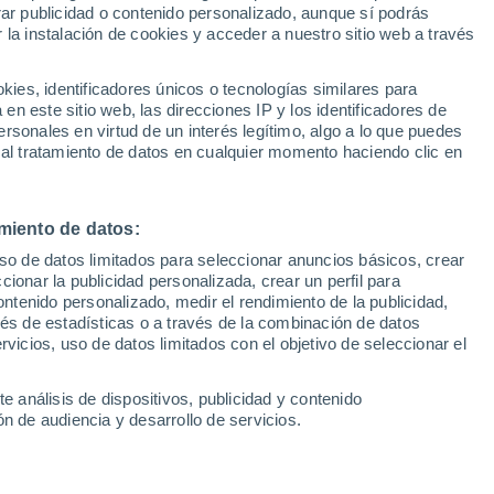
Sel
rar publicidad o contenido personalizado, aunque sí podrás
quí nos cuesta más"
UEFA Champions League
 la instalación de cookies y acceder a nuestro sitio web a través
Can
Resultados
Clasificacion
Fút
es, identificadores únicos o tecnologías similares para
gallego en su estadio, la última ante el
UEFA Europa League
n este sitio web, las direcciones IP y los identificadores de
1ª 
Resultados
Clasificacion
ad como local esta temporada
rsonales en virtud de un interés legítimo, algo a lo que puedes
 al tratamiento de datos en cualquier momento haciendo clic en
miento de datos:
uso de datos limitados para seleccionar anuncios básicos, crear
ccionar la publicidad personalizada, crear un perfil para
ontenido personalizado, medir el rendimiento de la publicidad,
vés de estadísticas o a través de la combinación de datos
rvicios, uso de datos limitados con el objetivo de seleccionar el
e análisis de dispositivos, publicidad y contenido
n de audiencia y desarrollo de servicios.