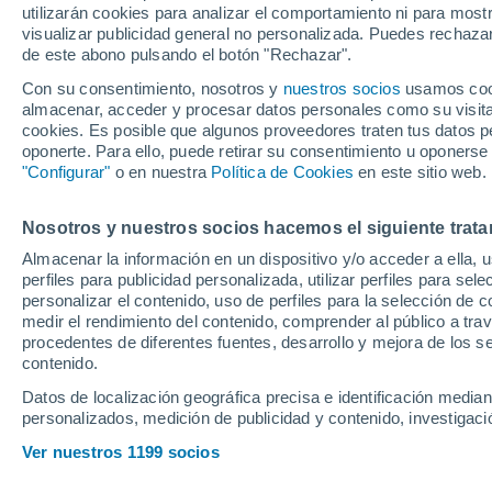
utilizarán cookies para analizar el comportamiento ni para most
asociar por qué a
visualizar publicidad general no personalizada. Puedes rechazar
de este abono pulsando el botón "Rechazar".
Con su consentimiento, nosotros y
nuestros socios
usamos cooki
Ocho derrotas suma el cuadro 
almacenar, acceder y procesar datos personales como su visita e
Levante incide en su debilid
cookies. Es posible que algunos proveedores traten tus datos pe
oponerte. Para ello, puede retirar su consentimiento u oponerse
"Configurar"
o en nuestra
Política de Cookies
en este sitio web.
Nosotros y nuestros socios hacemos el siguiente trata
Almacenar la información en un dispositivo y/o acceder a ella, 
perfiles para publicidad personalizada, utilizar perfiles para sele
personalizar el contenido, uso de perfiles para la selección de c
medir el rendimiento del contenido, comprender al público a tra
procedentes de diferentes fuentes, desarrollo y mejora de los se
contenido.
Datos de localización geográfica precisa e identificación mediant
personalizados, medición de publicidad y contenido, investigació
Ver nuestros 1199 socios