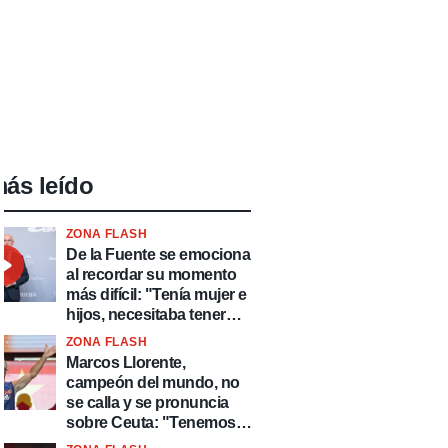
ás leído
ZONA FLASH
De la Fuente se emociona
al recordar su momento
más difícil: "Tenía mujer e
hijos, necesitaba tener
ingresos y volver al
ZONA FLASH
fútbol"
Marcos Llorente,
campeón del mundo, no
se calla y se pronuncia
sobre Ceuta: "Tenemos
que defender nuestro