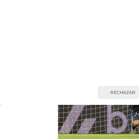
54 que se han puesto en jue
RECHAZAR