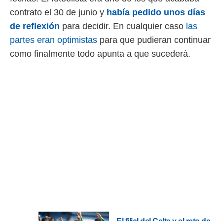
 botón
contrato el 30 de junio y
había pedido unos días
.
de reflexión
para decidir. En cualquier caso
las
nto,
partes eran optimistas
para que pudieran continuar
como finalmente todo apunta a que sucederá.
cios
kies,
ores únicos
as similares
nar,
rocesar
onales como
 este sitio
recciones IP
ficadores de
 posible
s
 traten tus
nales en
 interés
go a lo que
nerte. Para
retirar su