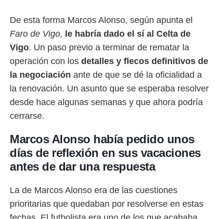
rtivo.com.
De esta forma Marcos Alonso, según apunta el
o, te
Faro de Vigo,
le habría dado el sí al Celta de
 de que
talarán
Vigo
. Un paso previo a terminar de rematar la
e sean
operación con los
detalles y flecos definitivos de
para
a
la negociación
ante de que se dé la oficialidad a
por el sitio
la renovación. Un asunto que se esperaba resolver
o se
desde hace algunas semanas y que ahora podría
cookies para
cerrarse.
nto ni para
licidad o
Marcos Alonso había pedido unos
ado, aunque
días de reflexión en sus vacaciones
sualizar
antes de dar una respuesta
general no
ada. Puedes
 instalación
La de Marcos Alonso era de las cuestiones
y acceder a
prioritarias que quedaban por resolverse en estas
io web a
ste abono
fechas. El futbolista era uno de los que acababa