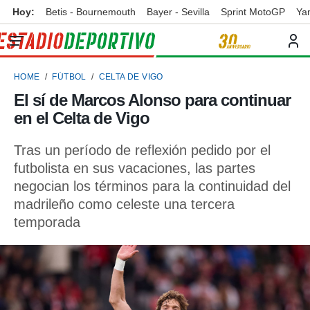
Hoy:
Betis - Bournemouth
Bayer - Sevilla
Sprint MotoGP
Ya
privacidad
o de
ortivo
HOME
FÚTBOL
CELTA DE VIGO
ortivo.com)
borado por
El sí de Marcos Alonso para continuar
es para
en el Celta de Vigo
ue la
 que se
e calidad.
Tras un período de reflexión pedido por el
eder a este
futbolista en sus vacaciones, las partes
ediante las
negocian los términos para la continuidad del
opciones:
madrileño como celeste una tercera
ookies y
temporada
e forma
d digital
ada, basada
mación
ediante
ecnologías