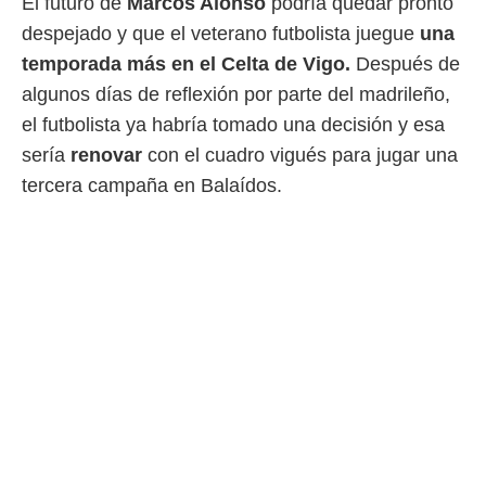
El futuro de
Marcos Alonso
podría quedar pronto
 mismo.
despejado y que el veterano futbolista juegue
una
sultar más
 en nuestra
temporada más en el Celta de Vigo.
Después de
 Cookies
y
algunos días de reflexión por parte del madrileño,
ualquier
el futbolista ya habría tomado una decisión y esa
ento
sería
renovar
con el cuadro vigués para jugar una
 botón
tercera campaña en Balaídos.
ación de
kies
 disponible
e nuestra
.
IVAMENTE,
as
 a cookies
 no aceptar
ón de
uedes
uestro sitio