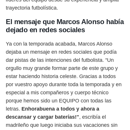
idad
a, utilizar
trayectoria futbolística.
a
 la
El mensaje que Marcos Alonso había
dejado en redes sociales
da, crear un
personalizar
o, uso de
Ya con la temporada acabada, Marcos Alonso
a la
e contenido
dejaba un mensaje en redes sociales que podía
do, medir el
dar pistas de las intenciones del futbolista. "Un
 de la
orgullo muy grande formar parte de este grupo y
medir el
 del
estar haciendo historia celeste. Gracias a todos
 comprender
por vuestro apoyo durante toda la temporada y en
 través de
s o a través
especial a mis compañeros y cuerpo técnico
nación de
porque hemos sido un EQUIPO con todas las
edentes de
fuentes,
letras.
Enhorabuena a todos y ahora a
y mejora de
descansar y cargar baterías!"
, escribía el
os, uso de
ados con el
madrileño que luego iniciaba sus vacaciones sin
 seleccionar