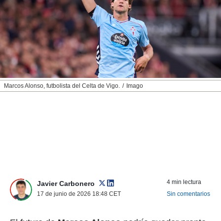
nos permite
ACEPTAR
estra
Y
ara seguir
CONTINUAR
e contenido
stándares
sin coste.
CONFIGURAR
 botón
continuar",
RECHAZAR
Marcos Alonso, futbolista del Celta de Vigo.
Imago
der a la
ndo la
 de todas
, ya sean
de nuestros
 nos
 y análisis
tamiento en
b, así como
4 min lectura
un perfil
Javier Carbonero
para
17 de junio de 2026 18:48
CET
Sin comentarios
ublicidad y
do en