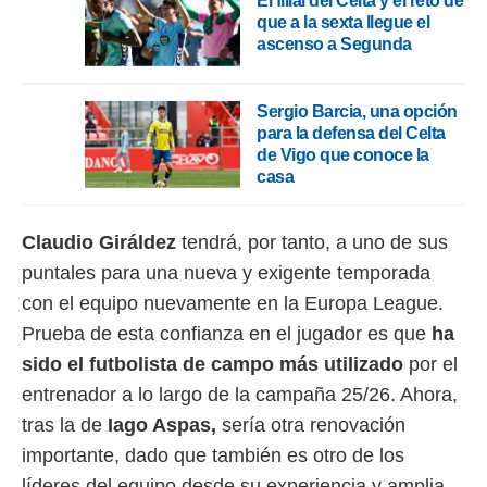
El filial del Celta y el reto de
ento u
que a la sexta llegue el
ascenso a Segunda
 de datos
er momento
ic en
Sergio Barcia, una opción
o en
para la defensa del Celta
 Cookies
en
de Vigo que conoce la
eb.
casa
y
socios
Claudio Giráldez
tendrá, por tanto, a uno de sus
el
puntales para una nueva y exigente temporada
to de
con el equipo nuevamente en la Europa League.
Prueba de esta confianza en el jugador es que
ha
la
sido el futbolista de campo más utilizado
por el
 en un
 y/o acceder
entrenador a lo largo de la campaña 25/26. Ahora,
 de datos
tras la de
Iago Aspas,
sería otra renovación
ara
 anuncios
importante, dado que también es otro de los
ar perfiles
líderes del equipo desde su experiencia y amplia