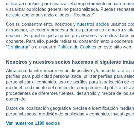
utilizarán cookies para analizar el comportamiento ni para most
en Ipurua y sella 
visualizar publicidad general no personalizada. Puedes rechazar
de este abono pulsando el botón "Rechazar".
Con su consentimiento, nosotros y
nuestros socios
usamos cooki
El delantero del conjunto roj
almacenar, acceder y procesar datos personales como su visita e
Valverde en el once y con un 
cookies. Es posible que algunos proveedores traten tus datos pe
oponerte. Para ello, puede retirar su consentimiento u oponerse
el golazo del partido lo hizo 
"Configurar"
o en nuestra
Política de Cookies
en este sitio web.
Nosotros y nuestros socios hacemos el siguiente trata
Almacenar la información en un dispositivo y/o acceder a ella, 
perfiles para publicidad personalizada, utilizar perfiles para sele
personalizar el contenido, uso de perfiles para la selección de c
medir el rendimiento del contenido, comprender al público a tra
procedentes de diferentes fuentes, desarrollo y mejora de los se
contenido.
Datos de localización geográfica precisa e identificación mediant
personalizados, medición de publicidad y contenido, investigació
Ver nuestros 1199 socios