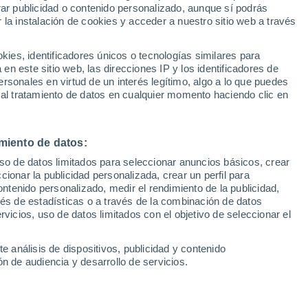
Sel
rar publicidad o contenido personalizado, aunque sí podrás
el pase a octavos de final
UEFA Champions League
 la instalación de cookies y acceder a nuestro sitio web a través
Can
Resultados
Clasificacion
Fút
es, identificadores únicos o tecnologías similares para
iblanco aprovechó la oportunidad de
UEFA Europa League
n este sitio web, las direcciones IP y los identificadores de
1ª 
Resultados
Clasificacion
doblete sentenció la eliminatoria. Eso sí,
rsonales en virtud de un interés legítimo, algo a lo que puedes
 al tratamiento de datos en cualquier momento haciendo clic en
Muniain
miento de datos:
uso de datos limitados para seleccionar anuncios básicos, crear
ccionar la publicidad personalizada, crear un perfil para
ontenido personalizado, medir el rendimiento de la publicidad,
vés de estadísticas o a través de la combinación de datos
rvicios, uso de datos limitados con el objetivo de seleccionar el
e análisis de dispositivos, publicidad y contenido
n de audiencia y desarrollo de servicios.