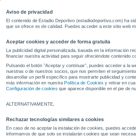
Hoy:
Yan Diomande
Aviso de privacidad
El contenido de Estadio Deportivo (estadiodeportivo.com) ha sid
que se ofrece es de calidad. Puedes acceder a este sitio web m
Laliga EA Sports
Padel
Clasificación
Resultados
Ciclismo
Aceptar cookies y acceder de forma gratuita
UFC
Alavés
Athletic Club de Bilbao
La publicidad digital personalizada, basada en la información r
financiar nuestra actividad para seguir ofreciéndote contenido c
Atlético de Madrid
FC Barcelona
Pulsando el botón "Aceptar y continuar", puedes acceder a la w
Real Betis
Celta de Vigo
nuestras o de nuestros socios, que nos permiten el seguimiento
Deportivo de A Coruña
Elche
desarrollar un perfil específico para mostrarte publicidad y co
más información en nuestra
Política de Cookies
y retirar en cu
Espanyol
Getafe
Configuración de cookies
que aparece disponible en el pie de n
Levante UD
Málaga CF
Osasuna
Racing de Santander
ALTERNATIVAMENTE,
Rayo Vallecano
Real Madrid
Real Sociedad
Sevilla FC
Rechazar tecnologías similares a cookies
HOME
FÚTBOL
COPA DEL REY
Valencia CF
Villarreal CF
En caso de no aceptar la instalación de cookies, puedes accede
Eibar 0-3 Athletic:
informamos de que solo se instalarán cookies que sean necesari