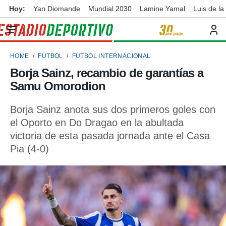
Hoy:
Yan Diomande
Mundial 2030
Lamine Yamal
Luis de la
privacidad
o de
ortivo
HOME
FÚTBOL
FÚTBOL INTERNACIONAL
ortivo.com)
borado por
Borja Sainz, recambio de garantías a
es para
Samu Omorodion
ue la
 que se
e calidad.
Borja Sainz anota sus dos primeros goles con
eder a este
el Oporto en Do Dragao en la abultada
ediante las
victoria de esta pasada jornada ante el Casa
opciones:
Pia (4-0)
ookies y
e forma
d digital
ada, basada
mación
ediante
ecnologías