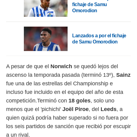
idad
fichaje de Samu
a, utilizar
Omorodion
a
 la
da, crear un
Lanzados a por el fichaje
personalizar
de Samu Omorodion
o, uso de
a la
e contenido
do, medir el
 de la
A pesar de que el
Norwich
se quedó lejos del
medir el
ascenso la temporada pasada (terminó 13º),
Sainz
 del
fue una de las estrellas del Championship e
 comprender
 través de
incluso fue incluido en el equipo del año de esta
s o a través
competición.Terminó con
18 goles
, solo uno
nación de
edentes de
menos que el 'pichichi'
Joël Piroe
, del
Leeds
, a
fuentes,
quien quizá podría haber superado si no fuera por
y mejora de
os, uso de
los seis partidos de sanción que recibió por escupir
ados con el
a un rival.
 seleccionar