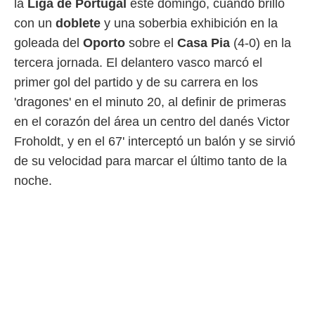
la
Liga de Portugal
este domingo, cuando brilló
 mismo.
con un
doblete
y una soberbia exhibición en la
sultar más
 en nuestra
goleada del
Oporto
sobre el
Casa Pia
(4-0) en la
 Cookies
y
tercera jornada. El delantero vasco marcó el
ualquier
primer gol del partido y de su carrera en los
ento
'dragones' en el minuto 20, al definir de primeras
 botón
ación de
en el corazón del área un centro del danés Victor
kies
Froholdt, y en el 67' interceptó un balón y se sirvió
 disponible
de su velocidad para marcar el último tanto de la
e nuestra
.
noche.
IVAMENTE,
as
 a cookies
 no aceptar
ón de
uedes
uestro sitio