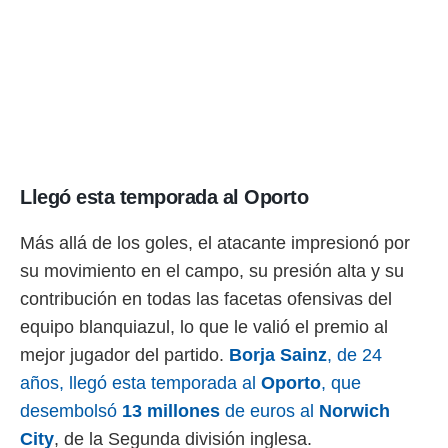
 botón
.
nto,
cios
kies,
ores únicos
as similares
nar,
Llegó esta temporada al Oporto
rocesar
onales como
Más allá de los goles, el atacante impresionó por
 este sitio
recciones IP
su movimiento en el campo, su presión alta y su
ficadores de
contribución en todas las facetas ofensivas del
 posible
s
equipo blanquiazul, lo que le valió el premio al
 traten tus
mejor jugador del partido.
Borja Sainz
, de 24
nales en
 interés
años, llegó esta temporada al
Oporto
, que
go a lo que
desembolsó
13 millones
de euros al
Norwich
nerte. Para
retirar su
City
, de la Segunda división inglesa.