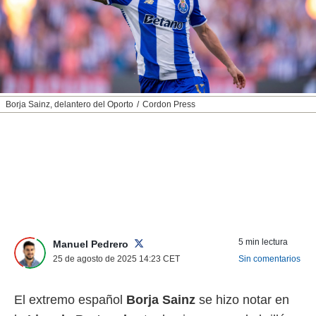
nos permite
ACEPTAR
estra
Y
ara seguir
CONTINUAR
e contenido
stándares
sin coste.
CONFIGURAR
 botón
Borja Sainz, delantero del Oporto
Cordon Press
continuar",
RECHAZAR
der a la
ndo la
 de todas
, ya sean
de nuestros
 nos
 y análisis
tamiento en
5 min lectura
Manuel Pedrero
b, así como
25 de agosto de 2025 14:23
CET
Sin comentarios
un perfil
para
ublicidad y
El extremo español
Borja Sainz
se hizo notar en
do en