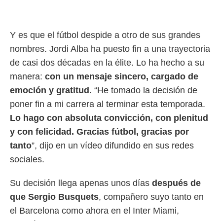
rtivo.com.
o, te
Y es que el fútbol despide a otro de sus grandes
 de que
talarán
nombres. Jordi Alba ha puesto fin a una trayectoria
e sean
de casi dos décadas en la élite. Lo ha hecho a su
para
a
manera:
con un mensaje sincero, cargado de
por el sitio
emoción y gratitud
. “He tomado la decisión de
o se
cookies para
poner fin a mi carrera al terminar esta temporada.
Lo hago con absoluta convicción, con plenitud
nto ni para
licidad o
y con felicidad. Gracias fútbol, gracias por
tanto
”, dijo en un vídeo difundido en sus redes
ado, aunque
sociales.
sualizar
general no
ada. Puedes
Su decisión llega apenas unos días
después de
 instalación
que Sergio Busquets
, compañero suyo tanto en
y acceder a
io web a
el Barcelona como ahora en el Inter Miami,
ste abono