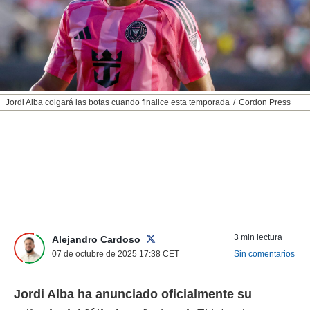
nos permite
ACEPTAR
estra
Y
ara seguir
CONTINUAR
e contenido
stándares
sin coste.
CONFIGURAR
 botón
Jordi Alba colgará las botas cuando finalice esta temporada
Cordon Press
continuar",
RECHAZAR
der a la
ndo la
 de todas
, ya sean
de nuestros
 nos
 y análisis
tamiento en
3 min lectura
Alejandro Cardoso
b, así como
07 de octubre de 2025 17:38
CET
Sin comentarios
un perfil
para
ublicidad y
Jordi Alba ha anunciado oficialmente su
do en