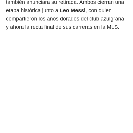
también anunciara su retirada. Ambos cierran una
 botón
.
etapa histórica junto a
Leo Messi
, con quien
compartieron los años dorados del club azulgrana
nto,
y ahora la recta final de sus carreras en la MLS.
cios
kies,
ores únicos
as similares
nar,
rocesar
onales como
 este sitio
recciones IP
ficadores de
 posible
s
 traten tus
nales en
 interés
go a lo que
nerte. Para
retirar su