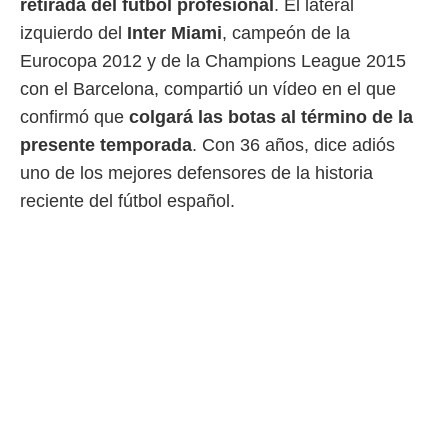
retirada del fútbol profesional
. El lateral
 mismo.
izquierdo del
Inter Miami
, campeón de la
sultar más
 en nuestra
Eurocopa 2012 y de la Champions League 2015
 Cookies
y
con el Barcelona, compartió un vídeo en el que
ualquier
confirmó que
colgará las botas al término de la
ento
presente temporada
. Con 36 años, dice adiós
 botón
ación de
uno de los mejores defensores de la historia
kies
reciente del fútbol español.
 disponible
e nuestra
.
IVAMENTE,
as
 a cookies
 no aceptar
ón de
uedes
uestro sitio