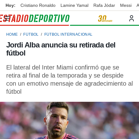
Hoy:
Cristiano Ronaldo
Lamine Yamal
Rafa Jódar
Messi
A
privacidad
o de
ortivo
HOME
FÚTBOL
FÚTBOL INTERNACIONAL
ortivo.com)
borado por
Jordi Alba anuncia su retirada del
es para
fútbol
ue la
 que se
e calidad.
El lateral del Inter Miami confirmó que se
eder a este
retira al final de la temporada y se despide
ediante las
con un emotivo mensaje de agradecimiento al
opciones:
fútbol
ookies y
e forma
d digital
ada, basada
mación
ediante
ecnologías