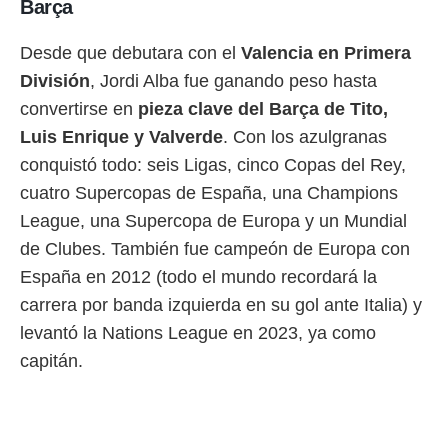
Barça
o.
calización
Desde que debutara con el
Valencia en Primera
precisa e
División
, Jordi Alba fue ganando peso hasta
ión mediante
convertirse en
pieza clave del Barça de Tito,
, publicidad
Luis Enrique y Valverde
. Con los azulgranas
dos,
conquistó todo: seis Ligas, cinco Copas del Rey,
 publicidad
cuatro Supercopas de España, una Champions
,
ón de
League, una Supercopa de Europa y un Mundial
 desarrollo
de Clubes. También fue campeón de Europa con
s.
España en 2012 (todo el mundo recordará la
tros 1199
carrera por banda izquierda en su gol ante Italia) y
ios
levantó la Nations League en 2023, ya como
capitán.