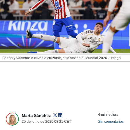
nos permite
ACEPTAR
estra
Y
ara seguir
CONTINUAR
e contenido
stándares
sin coste.
CONFIGURAR
 botón
continuar",
RECHAZAR
der a la
ndo la
Baena y Valverde vuelven a cruzarse, esta vez en el Mundial 2026
Imago
 de todas
, ya sean
de nuestros
 nos
 y análisis
tamiento en
b, así como
un perfil
para
4 min lectura
Marta Sánchez
ublicidad y
25 de junio de 2026 08:21
CET
Sin comentarios
do en