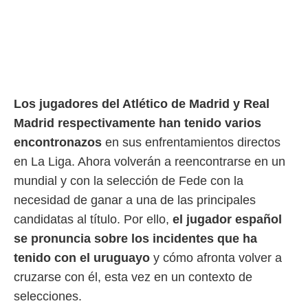
rtivo.com.
o, te
 de que
talarán
e sean
para
Los jugadores del Atlético de Madrid y Real
a
por el sitio
Madrid respectivamente han tenido varios
o se
encontronazos
en sus enfrentamientos directos
cookies para
en La Liga. Ahora volverán a reencontrarse en un
nto ni para
mundial y con la selección de Fede con la
licidad o
necesidad de ganar a una de las principales
ado, aunque
candidatas al título. Por ello,
el jugador español
sualizar
general no
se pronuncia sobre los incidentes que ha
ada. Puedes
tenido con el uruguayo
y cómo afronta volver a
 instalación
y acceder a
cruzarse con él, esta vez en un contexto de
io web a
selecciones.
ste abono