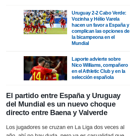
 botón
.
Uruguay 2-2 Cabo Verde:
Vozinha y Hélio Varela
nto,
hacen un favor a España y
complican las opciones de
cios
la bicampeona en el
kies,
Mundial
ores únicos
as similares
nar,
Laporte advierte sobre
rocesar
Nico Williams, compañero
onales como
en el Athletic Club y en la
 este sitio
selección española
recciones IP
ficadores de
 posible
El partido entre España y Uruguay
s
del Mundial es un nuevo choque
 traten tus
nales en
directo entre Baena y Valverde
 interés
go a lo que
Los jugadores se cruzan en La Liga dos veces al
nerte. Para
retirar su
año, ahí no hay duda, pero ya es casualidad que