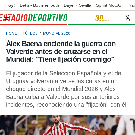
Hoy:
Betis - Bournemouth
Bayer - Sevilla
Sprint MotoGP
Ya
privacidad
o de
ortivo
HOME
FÚTBOL
MUNDIAL 2026
ortivo.com)
borado por
Álex Baena enciende la guerra con
es para
Valverde antes de cruzarse en el
ue la
 que se
Mundial: "Tiene fijación conmigo"
e calidad.
eder a este
El jugador de la Selección Española y el de
ediante las
Uruguay volverán a verse las caras en un
opciones:
choque directo en el Mundial 2026 y Alex
ookies y
Baena culpa a Valverde por sus anteriores
e forma
incidentes, reconociendo una "fijación" con él
d digital
ada, basada
mación
ediante
ecnologías