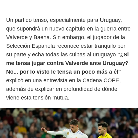
idad
a, utilizar
a
 la
Un partido tenso, especialmente para Uruguay,
que supondrá un nuevo capítulo en la guerra entre
da, crear un
Valverde y Baena. Sin embargo, el jugador de la
personalizar
o, uso de
Selección Española reconoce estar tranquilo por
a la
su parte y echa todas las culpas al uruguayo
"¿Si
e contenido
do, medir el
me tensa jugar contra Valverde ante Uruguay?
 de la
No... por lo visto le tensa un poco más a él"
medir el
 del
explicó en una entrevista en la Cadena COPE,
 comprender
además de explicar en profundidad de dónde
 través de
s o a través
viene esta tensión mutua.
nación de
edentes de
fuentes,
y mejora de
os, uso de
ados con el
 seleccionar