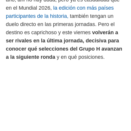
ento u
en el Mundial 2026,
la edición con más países
 de datos
participantes de la historia,
también tengan un
er momento
duelo directo en las primeras jornadas. Pero el
ic en
o en
destino es caprichoso y este viernes
volverán a
ser rivales en la última jornada, decisiva para
 Cookies
en
eb.
conocer qué selecciones del Grupo H avanzan
a la siguiente ronda
y en qué posiciones.
y
socios
el
to de
la
 en un
 y/o acceder
 de datos
ara
 anuncios
ar perfiles