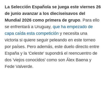
 mismo.
La Selección Española se juega este viernes 26
sultar más
de junio avanzar a los dieciseisavos del
 en nuestra
 Cookies
y
Mundial 2026 como primera de grupo
. Para ello
ualquier
se enfrentará a Uruguay,
que ha empezado de
ento
capa caída esta competición
y necesita una
 botón
victoria si quiere seguir peleando en este torneo
ación de
kies
por países. Pero además, este duelo directo entre
 disponible
España y la 'Celeste' supondrá el reencuentro de
e nuestra
.
dos 'viejos conocidos' como son Álex Baena y
Fede Valverde.
IVAMENTE,
as
 a cookies
 no aceptar
ón de
uedes
uestro sitio