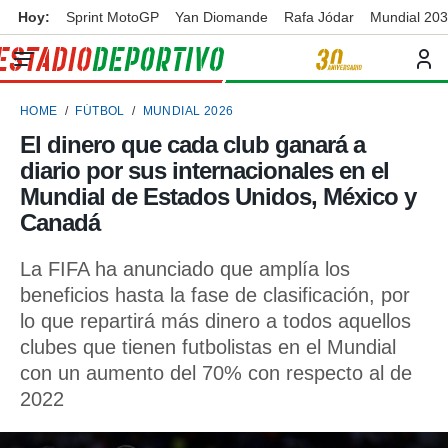
Hoy:
Sprint MotoGP
Yan Diomande
Rafa Jódar
Mundial 20
privacidad
o de
ortivo
HOME
FÚTBOL
MUNDIAL 2026
ortivo.com)
borado por
El dinero que cada club ganará a
es para
diario por sus internacionales en el
ue la
 que se
Mundial de Estados Unidos, México y
e calidad.
Canadá
eder a este
ediante las
La FIFA ha anunciado que amplía los
opciones:
beneficios hasta la fase de clasificación, por
ookies y
lo que repartirá más dinero a todos aquellos
e forma
clubes que tienen futbolistas en el Mundial
con un aumento del 70% con respecto al de
d digital
ada, basada
2022
mación
ediante
ecnologías