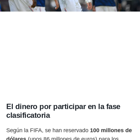
ento u
 de datos
er momento
ic en
o en
 Cookies
en
eb.
y
socios
el
to de
la
El dinero por participar en la fase
 en un
 y/o acceder
clasificatoria
 de datos
ara
Según la FIFA, se han reservado
100 millones de
 anuncios
ar perfiles
dólares
(unos 86 millones de euros) para los