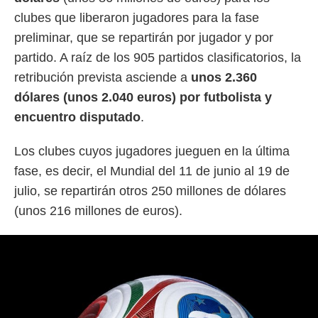
idad
clubes que liberaron jugadores para la fase
a, utilizar
a
preliminar, que se repartirán por jugador y por
 la
partido. A raíz de los 905 partidos clasificatorios, la
da, crear un
retribución prevista asciende a
unos 2.360
personalizar
dólares (unos 2.040 euros) por futbolista y
o, uso de
a la
encuentro disputado
.
e contenido
do, medir el
Los clubes cuyos jugadores jueguen en la última
 de la
medir el
fase, es decir, el Mundial del 11 de junio al 19 de
 del
julio, se repartirán otros 250 millones de dólares
 comprender
 través de
(unos 216 millones de euros).
s o a través
nación de
edentes de
fuentes,
y mejora de
os, uso de
ados con el
 seleccionar