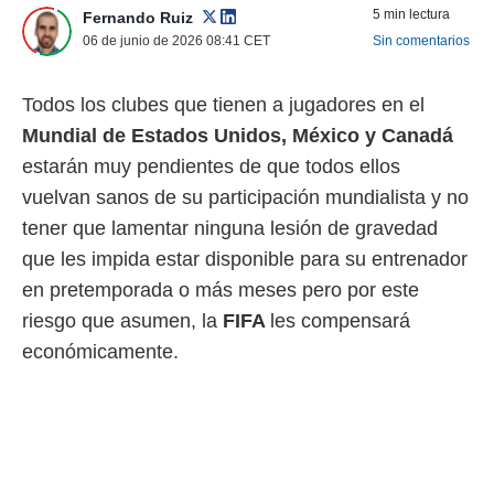
5 min lectura
Fernando Ruiz
 mismo.
sultar más
06 de junio de 2026 08:41
CET
Sin comentarios
 en nuestra
 Cookies
y
Todos los clubes que tienen a jugadores en el
ualquier
Mundial de Estados Unidos, México y Canadá
ento
estarán muy pendientes de que todos ellos
 botón
ación de
vuelvan sanos de su participación mundialista y no
kies
tener que lamentar ninguna lesión de gravedad
 disponible
e nuestra
que les impida estar disponible para su entrenador
.
en pretemporada o más meses pero por este
IVAMENTE,
riesgo que asumen, la
FIFA
les compensará
económicamente.
as
 a cookies
 no aceptar
ón de
uedes
uestro sitio