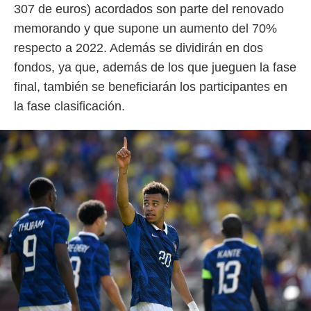
 botón
307 de euros) acordados son parte del renovado
.
memorando y que supone un aumento del 70%
respecto a 2022. Además se dividirán en dos
nto,
fondos, ya que, además de los que jueguen la fase
cios
final, también se beneficiarán los participantes en
kies,
la fase clasificación.
ores únicos
as similares
nar,
rocesar
onales como
 este sitio
recciones IP
ficadores de
 posible
s
 traten tus
nales en
 interés
go a lo que
nerte. Para
retirar su