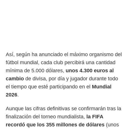
rtivo.com.
o, te
 de que
talarán
e sean
para
a
por el sitio
Así, según ha anunciado el máximo organismo del
o se
cookies para
fútbol mundial, cada club percibirá una cantidad
mínima de 5.000 dólares,
unos 4.300 euros al
nto ni para
licidad o
cambio
de divisa, por día y jugador durante todo
el tiempo que esté participando en el
Mundial
ado, aunque
sualizar
2026
.
general no
ada. Puedes
Aunque las cifras definitivas se confirmarán tras la
 instalación
y acceder a
finalización del torneo mundialista,
la FIFA
io web a
recordó que los 355 millones de dólares
(unos
ste abono