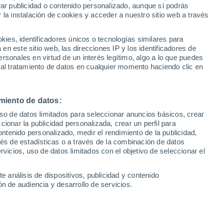
Sel
rar publicidad o contenido personalizado, aunque sí podrás
os, equipos, favoritos y
UEFA Champions League
 la instalación de cookies y acceder a nuestro sitio web a través
Can
Resultados
Clasificacion
selección
Fút
es, identificadores únicos o tecnologías similares para
UEFA Europa League
n este sitio web, las direcciones IP y los identificadores de
1ª 
Resultados
Clasificacion
rsonales en virtud de un interés legítimo, algo a lo que puedes
 y el Grupo C es uno de los más
 al tratamiento de datos en cualquier momento haciendo clic en
 Brasil y Marruecos y estrellas de la talla
rabat o Bono. Consulta aquí las
miento de datos:
s países y los horarios a los que juegan
uso de datos limitados para seleccionar anuncios básicos, crear
os
ccionar la publicidad personalizada, crear un perfil para
ontenido personalizado, medir el rendimiento de la publicidad,
vés de estadísticas o a través de la combinación de datos
rvicios, uso de datos limitados con el objetivo de seleccionar el
e análisis de dispositivos, publicidad y contenido
n de audiencia y desarrollo de servicios.