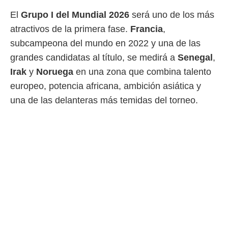
 mismo.
El
Grupo I del Mundial 2026
será uno de los más
sultar más
atractivos de la primera fase.
Francia
,
 en nuestra
 Cookies
y
subcampeona del mundo en 2022 y una de las
ualquier
grandes candidatas al título, se medirá a
Senegal
,
ento
Irak
y
Noruega
en una zona que combina talento
 botón
europeo, potencia africana, ambición asiática y
ación de
kies
una de las delanteras más temidas del torneo.
 disponible
e nuestra
.
IVAMENTE,
as
 a cookies
 no aceptar
ón de
uedes
uestro sitio