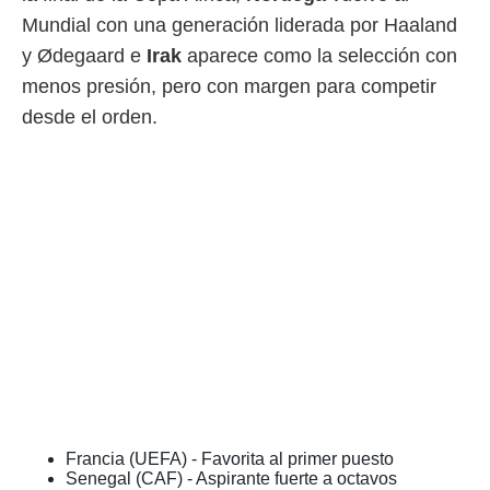
 botón
Mundial con una generación liderada por Haaland
.
y Ødegaard e
Irak
aparece como la selección con
nto,
menos presión, pero con margen para competir
desde el orden.
cios
kies,
ores únicos
as similares
nar,
rocesar
onales como
 este sitio
recciones IP
ficadores de
 posible
s
 traten tus
nales en
 interés
go a lo que
nerte. Para
Francia (UEFA) - Favorita al primer puesto
retirar su
Senegal (CAF) - Aspirante fuerte a octavos