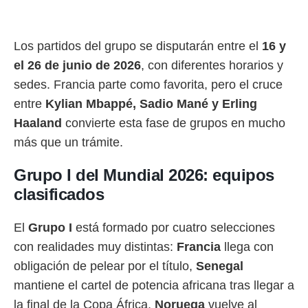
rtivo.com.
o, te
Los partidos del grupo se disputarán entre el
16 y
 de que
el 26 de junio de 2026
, con diferentes horarios y
talarán
e sean
sedes. Francia parte como favorita, pero el cruce
para
entre
Kylian Mbappé, Sadio Mané y Erling
a
por el sitio
Haaland
convierte esta fase de grupos en mucho
o se
más que un trámite.
cookies para
nto ni para
Grupo I del Mundial 2026: equipos
licidad o
clasificados
ado, aunque
sualizar
El
Grupo I
está formado por cuatro selecciones
general no
con realidades muy distintas:
Francia
llega con
ada. Puedes
 instalación
obligación de pelear por el título,
Senegal
y acceder a
mantiene el cartel de potencia africana tras llegar a
io web a
ste abono
la final de la Copa África,
Noruega
vuelve al