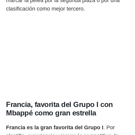
marcar la pelea por la segunda plaza o por una
o.
clasificación como mejor tercero.
calización
precisa e
ión mediante
, publicidad
dos,
 publicidad
,
ón de
 desarrollo
s.
tros 1199
ios
Francia, favorita del Grupo I con
Mbappé como gran estrella
Francia es la gran favorita del Grupo I
. Por