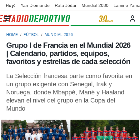
Hoy:
Yan Diomande
Rafa Jódar
Mundial 2030
Lamine Yama
privacidad
o de
ortivo
HOME
FÚTBOL
MUNDIAL 2026
ortivo.com)
borado por
Grupo I de Francia en el Mundial 2026
es para
| Calendario, partidos, equipos,
ue la
 que se
favoritos y estrellas de cada selección
e calidad.
eder a este
La Selección francesa parte como favorita en
ediante las
un grupo exigente con Senegal, Irak y
opciones:
Noruega, donde Mbappé, Mané y Haaland
ookies y
elevan el nivel del grupo en la Copa del
e forma
Mundo
d digital
ada, basada
mación
ediante
ecnologías