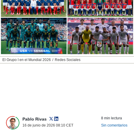
nos permite
ACEPTAR
estra
Y
ara seguir
CONTINUAR
e contenido
stándares
sin coste.
CONFIGURAR
 botón
continuar",
RECHAZAR
der a la
ndo la
El Grupo I en el Mundial 2026
Redes Sociales
 de todas
, ya sean
de nuestros
 nos
 y análisis
tamiento en
b, así como
un perfil
para
8 min lectura
Pablo Rivas
ublicidad y
16 de junio de 2026 08:10
CET
Sin comentarios
do en