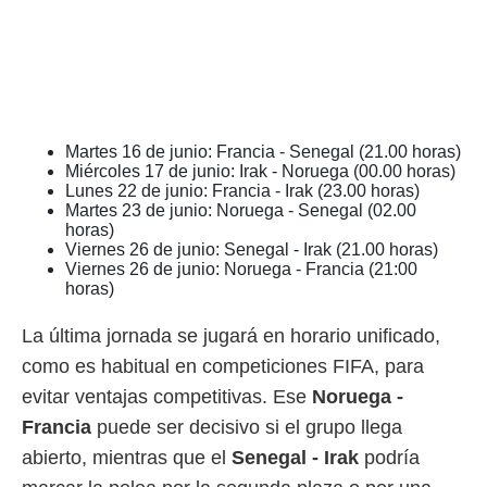
idad
a, utilizar
a
 la
da, crear un
personalizar
o, uso de
Martes 16 de junio: Francia - Senegal (21.00 horas)
Miércoles 17 de junio: Irak - Noruega (00.00 horas)
a la
Lunes 22 de junio: Francia - Irak (23.00 horas)
e contenido
Martes 23 de junio: Noruega - Senegal (02.00
do, medir el
horas)
 de la
Viernes 26 de junio: Senegal - Irak (21.00 horas)
medir el
Viernes 26 de junio: Noruega - Francia (21:00
 del
horas)
 comprender
 través de
La última jornada se jugará en horario unificado,
s o a través
nación de
como es habitual en competiciones FIFA, para
edentes de
evitar ventajas competitivas. Ese
Noruega -
fuentes,
y mejora de
Francia
puede ser decisivo si el grupo llega
os, uso de
abierto, mientras que el
Senegal - Irak
podría
ados con el
 seleccionar