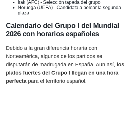
Irak (AFC) - Selección tapada del grupo
ento u
Noruega (UEFA) - Candidata a pelear la segunda
plaza
 de datos
er momento
Calendario del Grupo I del Mundial
ic en
o en
2026 con horarios españoles
 Cookies
en
eb.
Debido a la gran diferencia horaria con
Norteamérica, algunos de los partidos se
y
disputarán de madrugada en España. Aun así,
los
socios
el
platos fuertes del Grupo I llegan en una hora
perfecta
para el territorio español.
to de
la
 en un
 y/o acceder
 de datos
ara
 anuncios
ar perfiles