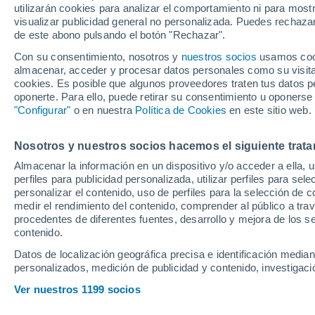
utilizarán cookies para analizar el comportamiento ni para most
| Calendario, part
visualizar publicidad general no personalizada. Puedes rechazar
de este abono pulsando el botón "Rechazar".
estrellas de cada 
Con su consentimiento, nosotros y
nuestros socios
usamos cooki
almacenar, acceder y procesar datos personales como su visita e
cookies. Es posible que algunos proveedores traten tus datos pe
El grupo F promete emociones
oponerte. Para ello, puede retirar su consentimiento u oponerse
por las dos primeras plazas 
"Configurar"
o en nuestra
Política de Cookies
en este sitio web.
como tercera alguna de ellas,
Nosotros y nuestros socios hacemos el siguiente trata
también pondrá las cosas difíc
Almacenar la información en un dispositivo y/o acceder a ella, 
perfiles para publicidad personalizada, utilizar perfiles para sele
personalizar el contenido, uso de perfiles para la selección de c
medir el rendimiento del contenido, comprender al público a tra
procedentes de diferentes fuentes, desarrollo y mejora de los se
contenido.
Datos de localización geográfica precisa e identificación mediant
personalizados, medición de publicidad y contenido, investigació
Ver nuestros 1199 socios