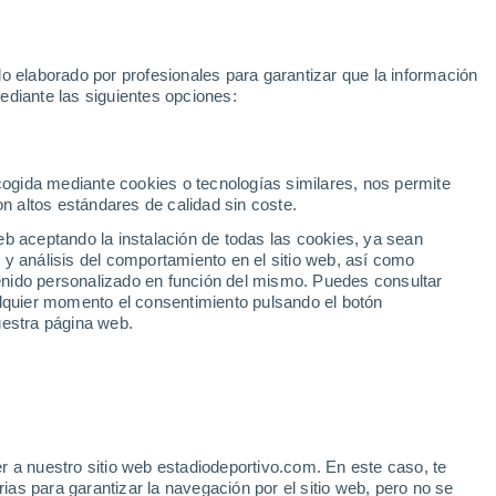
Rafa Jódar
Mundial 2030
Lamine Yamal
Luis de la Fuente
o elaborado por profesionales para garantizar que la información
Fútbol
Motor
Tenis
Baloncest
ediante las siguientes opciones:
Motociclismo
ACB
Portadas
Laliga Hypermotion
Juegos Olímpicos
UEF
Tem
MotoGP
Resultados
Clasificación
Res
Dep
Euroliga
Opinión
Juegos Olímpicos de Invierno
AD Ceuta
Albacete
Cop
ecogida mediante cookies o tecnologías similares, nos permite
on altos estándares de calidad sin coste.
Burgos
Cádiz CF
Res
eb aceptando la instalación de todas las cookies, ya sean
CD Castellón
Celta Fortuna
Mun
 y análisis del comportamiento en el sitio web, así como
Córdoba CF
Eibar
Res
ntenido personalizado en función del mismo. Puedes consultar
alquier momento el consentimiento pulsando el botón
CD Eldense
FC Andorra
Fút
uestra página web.
Girona
Granada CF
Pre
Las Palmas
Leganés
Ser
Mallorca
Oviedo
Fic
Real Sociedad B
Real Valladolid
Sel
Sabadell
Real Sporting
r a nuestro sitio web estadiodeportivo.com. En este caso, te
Mun
 Bajos en el Mundial 2026
as para garantizar la navegación por el sitio web, pero no se
Tenerife
UD Almería