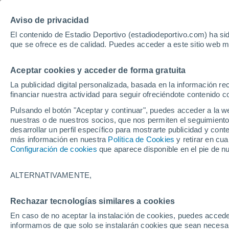
Hoy:
Yan Diomande
Aviso de privacidad
El contenido de Estadio Deportivo (estadiodeportivo.com) ha sid
que se ofrece es de calidad. Puedes acceder a este sitio web m
Laliga EA Sports
Padel
Clasificación
Resultados
Ciclismo
Aceptar cookies y acceder de forma gratuita
UFC
Alavés
Athletic Club de Bilbao
La publicidad digital personalizada, basada en la información r
financiar nuestra actividad para seguir ofreciéndote contenido c
Atlético de Madrid
FC Barcelona
Pulsando el botón "Aceptar y continuar", puedes acceder a la w
Real Betis
Celta de Vigo
nuestras o de nuestros socios, que nos permiten el seguimiento
Deportivo de A Coruña
Elche
desarrollar un perfil específico para mostrarte publicidad y co
más información en nuestra
Política de Cookies
y retirar en cu
Espanyol
Getafe
Configuración de cookies
que aparece disponible en el pie de n
Levante UD
Málaga CF
Osasuna
Racing de Santander
ALTERNATIVAMENTE,
Rayo Vallecano
Real Madrid
Real Sociedad
Sevilla FC
Rechazar tecnologías similares a cookies
HOME
FÚTBOL
MUNDIAL 2026
Valencia CF
Villarreal CF
En caso de no aceptar la instalación de cookies, puedes accede
Grupo F de Países
informamos de que solo se instalarán cookies que sean necesari