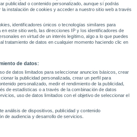
Sel
rar publicidad o contenido personalizado, aunque sí podrás
idos, equipos, favoritos y
UEFA Champions League
 la instalación de cookies y acceder a nuestro sitio web a través
Can
Resultados
Clasificacion
selección
Fút
es, identificadores únicos o tecnologías similares para
UEFA Europa League
n este sitio web, las direcciones IP y los identificadores de
1ª 
Resultados
Clasificacion
rsonales en virtud de un interés legítimo, algo a lo que puedes
 fuertes con tres selecciones luchando
 al tratamiento de datos en cualquier momento haciendo clic en
del grupo, aunque pudiendo pasar por
 aunque Túnez, a priori más débil,
miento de datos:
iles al resto
uso de datos limitados para seleccionar anuncios básicos, crear
ccionar la publicidad personalizada, crear un perfil para
ontenido personalizado, medir el rendimiento de la publicidad,
vés de estadísticas o a través de la combinación de datos
rvicios, uso de datos limitados con el objetivo de seleccionar el
e análisis de dispositivos, publicidad y contenido
n de audiencia y desarrollo de servicios.