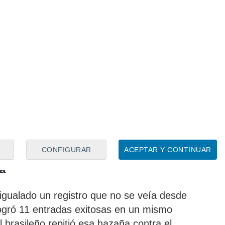
CONFIGURAR
ACEPTAR Y CONTINUAR
a
igualado un registro que no se veía desde
ogró 11 entradas exitosas en un mismo
l brasileño repitió esa hazaña contra el