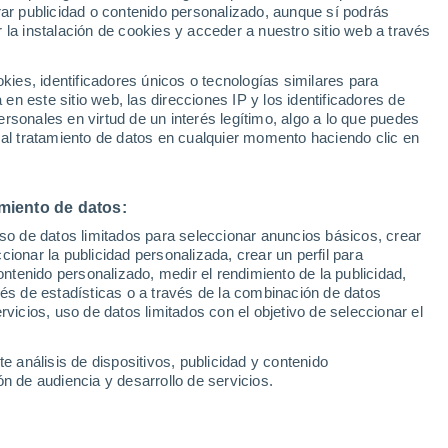
Sel
rar publicidad o contenido personalizado, aunque sí podrás
d con 11 entradas
UEFA Champions League
 la instalación de cookies y acceder a nuestro sitio web a través
Can
Resultados
Clasificacion
rtido
Fút
es, identificadores únicos o tecnologías similares para
UEFA Europa League
n este sitio web, las direcciones IP y los identificadores de
1ª 
Resultados
Clasificacion
rsonales en virtud de un interés legítimo, algo a lo que puedes
la un récord histórico del Manchester United
 al tratamiento de datos en cualquier momento haciendo clic en
sas en un solo partido, una marca que no
 Patrice Evra
miento de datos:
uso de datos limitados para seleccionar anuncios básicos, crear
ccionar la publicidad personalizada, crear un perfil para
ontenido personalizado, medir el rendimiento de la publicidad,
vés de estadísticas o a través de la combinación de datos
rvicios, uso de datos limitados con el objetivo de seleccionar el
e análisis de dispositivos, publicidad y contenido
n de audiencia y desarrollo de servicios.