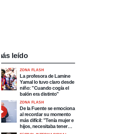
ás leído
ZONA FLASH
La profesora de Lamine
Yamal lo tuvo claro desde
niño: "Cuando cogía el
balón era distinto"
ZONA FLASH
De la Fuente se emociona
al recordar su momento
más difícil: "Tenía mujer e
hijos, necesitaba tener
ingresos y volver al