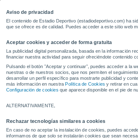
Hoy:
Yan Diomande
Aviso de privacidad
El contenido de Estadio Deportivo (estadiodeportivo.com) ha sid
que se ofrece es de calidad. Puedes acceder a este sitio web m
Laliga EA Sports
Padel
Clasificación
Resultados
Ciclismo
Aceptar cookies y acceder de forma gratuita
UFC
Alavés
Athletic Club de Bilbao
La publicidad digital personalizada, basada en la información r
financiar nuestra actividad para seguir ofreciéndote contenido c
Atlético de Madrid
FC Barcelona
Pulsando el botón "Aceptar y continuar", puedes acceder a la w
Real Betis
Celta de Vigo
nuestras o de nuestros socios, que nos permiten el seguimiento
Deportivo de A Coruña
Elche
desarrollar un perfil específico para mostrarte publicidad y co
más información en nuestra
Política de Cookies
y retirar en cu
Espanyol
Getafe
Configuración de cookies
que aparece disponible en el pie de n
Levante UD
Málaga CF
Osasuna
Racing de Santander
ALTERNATIVAMENTE,
Rayo Vallecano
Real Madrid
Real Sociedad
Sevilla FC
Rechazar tecnologías similares a cookies
HOME
FÚTBOL
PREMIER LEAGUE
Valencia CF
Villarreal CF
En caso de no aceptar la instalación de cookies, puedes accede
Casemiro oficializ
informamos de que solo se instalarán cookies que sean necesari