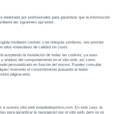
Rafa Jódar
Mundial 2030
Lamine Yamal
Luis de la Fuente
o elaborado por profesionales para garantizar que la información
Fútbol
Motor
Tenis
Baloncest
ediante las siguientes opciones:
Motociclismo
ACB
Portadas
Laliga Hypermotion
Juegos Olímpicos
UEF
Tem
MotoGP
Resultados
Clasificación
Res
Dep
Euroliga
Opinión
Juegos Olímpicos de Invierno
AD Ceuta
Albacete
Cop
ecogida mediante cookies o tecnologías similares, nos permite
on altos estándares de calidad sin coste.
Burgos
Cádiz CF
Res
eb aceptando la instalación de todas las cookies, ya sean
CD Castellón
Celta Fortuna
Mun
 y análisis del comportamiento en el sitio web, así como
Córdoba CF
Eibar
Res
ntenido personalizado en función del mismo. Puedes consultar
alquier momento el consentimiento pulsando el botón
CD Eldense
FC Andorra
Fút
uestra página web.
Girona
Granada CF
Pre
Las Palmas
Leganés
Ser
Mallorca
Oviedo
Fic
Real Sociedad B
Real Valladolid
Sel
Sabadell
Real Sporting
r a nuestro sitio web estadiodeportivo.com. En este caso, te
Mun
a su récord en el
as para garantizar la navegación por el sitio web, pero no se
Tenerife
UD Almería