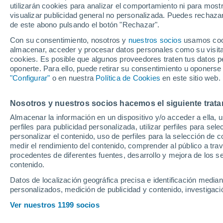
utilizarán cookies para analizar el comportamiento ni para most
Manchester Unite
visualizar publicidad general no personalizada. Puedes rechazar
de este abono pulsando el botón "Rechazar".
exitosas en un pa
Con su consentimiento, nosotros y
nuestros socios
usamos cooki
almacenar, acceder y procesar datos personales como su visita e
cookies. Es posible que algunos proveedores traten tus datos pe
Casemiro lo oficializa e igua
oponerte. Para ello, puede retirar su consentimiento u oponerse
al realizar 11 entradas exito
"Configurar"
o en nuestra
Política de Cookies
en este sitio web.
se alcanzaba desde 2008 con
Nosotros y nuestros socios hacemos el siguiente trata
Almacenar la información en un dispositivo y/o acceder a ella, 
perfiles para publicidad personalizada, utilizar perfiles para sele
personalizar el contenido, uso de perfiles para la selección de c
medir el rendimiento del contenido, comprender al público a tra
procedentes de diferentes fuentes, desarrollo y mejora de los se
contenido.
Datos de localización geográfica precisa e identificación mediant
personalizados, medición de publicidad y contenido, investigació
Ver nuestros 1199 socios