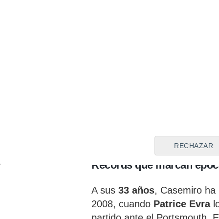
RECHAZAR
Récords que marcan époc
A sus
33 años
, Casemiro ha 
2008, cuando
Patrice Evra
l
partido ante el Portsmouth. E