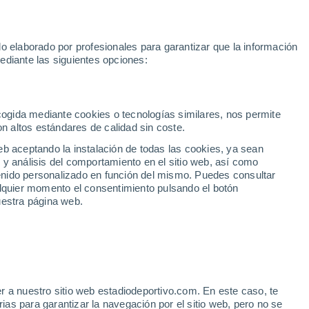
toGP
Yan Diomande
Mundial 2030
Rafa Jódar
Luis de la Fue
o elaborado por profesionales para garantizar que la información
Fútbol
Motor
Tenis
Baloncest
ediante las siguientes opciones:
Motociclismo
ACB
Portadas
Laliga Hypermotion
Juegos Olímpicos
UEF
Tem
MotoGP
Resultados
Clasificación
Res
Dep
Euroliga
Opinión
Juegos Olímpicos de Invierno
AD Ceuta
Albacete
Cop
ecogida mediante cookies o tecnologías similares, nos permite
on altos estándares de calidad sin coste.
Burgos
Cádiz CF
Res
eb aceptando la instalación de todas las cookies, ya sean
CD Castellón
Celta Fortuna
Mun
 y análisis del comportamiento en el sitio web, así como
Córdoba CF
Eibar
Res
ntenido personalizado en función del mismo. Puedes consultar
alquier momento el consentimiento pulsando el botón
CD Eldense
FC Andorra
Fút
uestra página web.
Girona
Granada CF
Pre
Las Palmas
Leganés
Ser
Mallorca
Oviedo
Fic
Real Sociedad B
Real Valladolid
Sel
Sabadell
Real Sporting
r a nuestro sitio web estadiodeportivo.com. En este caso, te
Mun
ide al Manchester United
as para garantizar la navegación por el sitio web, pero no se
Tenerife
UD Almería