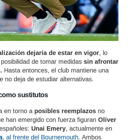
alización dejaría de estar en vigor
, lo
 la posibilidad de tomar medidas
sin afrontar
.
Hasta entonces, el club mantiene una
 no deja de estudiar alternativas.
como sustitutos
ía en torno a
posibles reemplazos
no
ue han emergido con fuerza figuran
Oliver
 españoles:
Unai Emery
, actualmente en
a
, al frente del Bournemouth.
Ambos