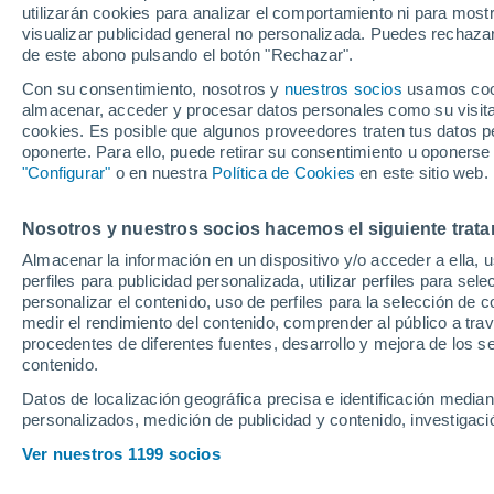
utilizarán cookies para analizar el comportamiento ni para most
despedir a Rúbe
visualizar publicidad general no personalizada. Puedes rechazar
de este abono pulsando el botón "Rechazar".
Con su consentimiento, nosotros y
nuestros socios
usamos cooki
La mala dinámica de resulta
almacenar, acceder y procesar datos personales como su visita e
Trafford y el banquillo vuelve 
cookies. Es posible que algunos proveedores traten tus datos pe
oponerte. Para ello, puede retirar su consentimiento u oponerse
"Configurar"
o en nuestra
Política de Cookies
en este sitio web.
Nosotros y nuestros socios hacemos el siguiente trata
Almacenar la información en un dispositivo y/o acceder a ella, 
perfiles para publicidad personalizada, utilizar perfiles para sele
personalizar el contenido, uso de perfiles para la selección de c
medir el rendimiento del contenido, comprender al público a tra
procedentes de diferentes fuentes, desarrollo y mejora de los se
contenido.
Datos de localización geográfica precisa e identificación mediant
personalizados, medición de publicidad y contenido, investigació
Ver nuestros 1199 socios