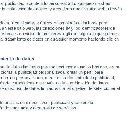
Sel
rar publicidad o contenido personalizado, aunque sí podrás
n Amorim
UEFA Champions League
 la instalación de cookies y acceder a nuestro sitio web a través
Can
Resultados
Clasificacion
Fút
es, identificadores únicos o tecnologías similares para
dos ha encendido las alarmas en Old
UEFA Europa League
n este sitio web, las direcciones IP y los identificadores de
1ª 
Resultados
Clasificacion
a estar bajo la lupa
rsonales en virtud de un interés legítimo, algo a lo que puedes
 al tratamiento de datos en cualquier momento haciendo clic en
miento de datos:
uso de datos limitados para seleccionar anuncios básicos, crear
ccionar la publicidad personalizada, crear un perfil para
ontenido personalizado, medir el rendimiento de la publicidad,
vés de estadísticas o a través de la combinación de datos
rvicios, uso de datos limitados con el objetivo de seleccionar el
e análisis de dispositivos, publicidad y contenido
n de audiencia y desarrollo de servicios.