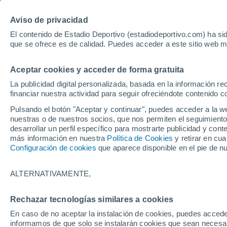
Hoy:
Bayer - Sevilla
Sprint Mo
Aviso de privacidad
El contenido de Estadio Deportivo (estadiodeportivo.com) ha sid
que se ofrece es de calidad. Puedes acceder a este sitio web m
Laliga EA Sports
Padel
Clasificación
Resultados
Ciclismo
Aceptar cookies y acceder de forma gratuita
UFC
Alavés
Athletic Club de Bilbao
La publicidad digital personalizada, basada en la información r
financiar nuestra actividad para seguir ofreciéndote contenido c
Atlético de Madrid
FC Barcelona
Pulsando el botón "Aceptar y continuar", puedes acceder a la w
Real Betis
Celta de Vigo
nuestras o de nuestros socios, que nos permiten el seguimiento
Deportivo de A Coruña
Elche
desarrollar un perfil específico para mostrarte publicidad y co
más información en nuestra
Política de Cookies
y retirar en cu
Espanyol
Getafe
Configuración de cookies
que aparece disponible en el pie de n
Levante UD
Málaga CF
Osasuna
Racing de Santander
ALTERNATIVAMENTE,
Rayo Vallecano
Real Madrid
Real Sociedad
Sevilla FC
Rechazar tecnologías similares a cookies
HOME
FÚTBOL
PREMIER LEAGUE
Valencia CF
Villarreal CF
En caso de no aceptar la instalación de cookies, puedes accede
El motivo que imp
informamos de que solo se instalarán cookies que sean necesari