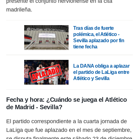
presente el conjunto nervionense en la cita
idad
a, utilizar
madrileña.
a
 la
Tras días de fuerte
da, crear un
polémica, el Atlético -
personalizar
Sevilla aplazado por fin
o, uso de
tiene fecha
a la
e contenido
do, medir el
La DANA obliga a aplazar
 de la
el partido de LaLiga entre
medir el
Atlético y Sevilla
 del
 comprender
 través de
s o a través
Fecha y hora: ¿Cuándo se juega el Atlético
nación de
de Madrid - Sevilla?
edentes de
fuentes,
y mejora de
El partido correspondiente a la cuarta jornada de
os, uso de
LaLiga que fue aplazado en el mes de septiembre,
ados con el
 seleccionar
se disputa finalmente este sábado 23 de diciembre