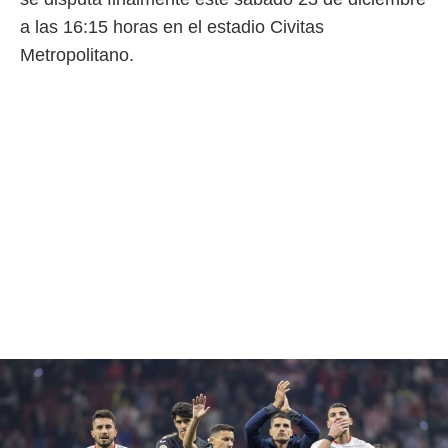
o.
a las 16:15 horas en el estadio Civitas
calización
Metropolitano.
precisa e
ión mediante
, publicidad
dos,
 publicidad
,
ón de
 desarrollo
s.
tros 1199
ios