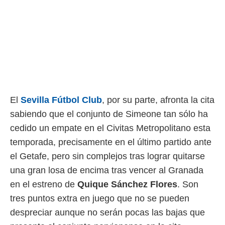
ento u
 de datos
er momento
ic en
o en
 Cookies
en
eb.
El
Sevilla Fútbol Club
, por su parte, afronta la cita
y
socios
sabiendo que el conjunto de Simeone tan sólo ha
el
cedido un empate en el Civitas Metropolitano esta
to de
temporada, precisamente en el último partido ante
el Getafe, pero sin complejos tras lograr quitarse
la
una gran losa de encima tras vencer al Granada
 en un
 y/o acceder
en el estreno de
Quique Sánchez Flores
. Son
 de datos
tres puntos extra en juego que no se pueden
ara
 anuncios
despreciar aunque no serán pocas las bajas que
ar perfiles