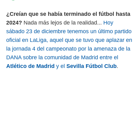
 mismo.
sultar más
¿Creían que se había terminado el fútbol hasta
 en nuestra
2024?
Nada más lejos de la realidad...
Hoy
 Cookies
y
ualquier
sábado 23 de diciembre tenemos un último partido
oficial en LaLiga, aquel que se tuvo que aplazar en
ento
 botón
la jornada 4 del campeonato por la amenaza de la
ación de
DANA sobre la comunidad de Madrid entre el
kies
 disponible
Atlético de Madrid
y el
Sevilla Fútbol Club
.
e nuestra
.
IVAMENTE,
as
 a cookies
 no aceptar
ón de
uedes
uestro sitio