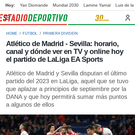
Hoy:
Yan Diomande
Mundial 2030
Lamine Yamal
Luis de la
privacidad
o de
ortivo
HOME
FÚTBOL
PRIMERA DIVISIÓN
ortivo.com)
borado por
Atlético de Madrid - Sevilla: horario,
es para
canal y dónde ver en TV y online hoy
ue la
 que se
el partido de LaLiga EA Sports
e calidad.
eder a este
Atlético de Madrid y Sevilla disputan el último
ediante las
partido del 2023 en LaLiga, aquel que se tuvo
opciones:
que aplazar a principios de septiembre por la
ookies y
DANA y que hoy permitirá sumar más puntos
e forma
a algunos de ellos
d digital
ada, basada
mación
ediante
ecnologías