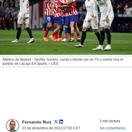
nos permite
ACEPTAR
estra
Y
ara seguir
CONTINUAR
e contenido
stándares
sin coste.
CONFIGURAR
 botón
continuar",
RECHAZAR
der a la
ndo la
Atlético de Madrid - Sevilla: horario, canal y dónde ver en TV y online hoy el
partido de LaLiga EA Sports
UES
 de todas
, ya sean
de nuestros
 nos
 y análisis
tamiento en
b, así como
un perfil
para
ublicidad y
3 min lectura
Fernando Ruiz
23 de diciembre de 2023 07:00
CET
Sin comentarios
do en