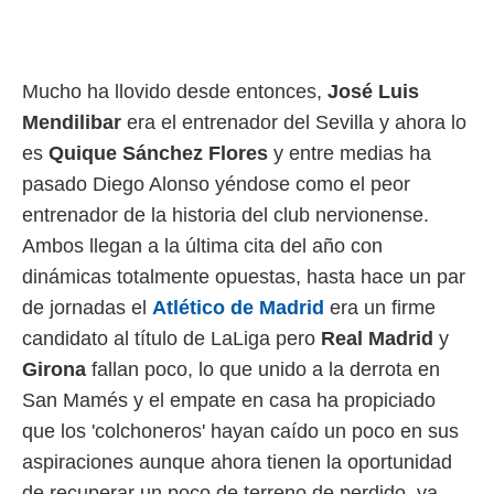
rtivo.com.
o, te
 de que
Mucho ha llovido desde entonces,
José Luis
talarán
Mendilibar
era el entrenador del Sevilla y ahora lo
e sean
para
es
Quique Sánchez Flores
y entre medias ha
a
pasado Diego Alonso yéndose como el peor
por el sitio
o se
entrenador de la historia del club nervionense.
cookies para
Ambos llegan a la última cita del año con
nto ni para
dinámicas totalmente opuestas, hasta hace un par
licidad o
de jornadas el
Atlético de Madrid
era un firme
ado, aunque
candidato al título de LaLiga pero
Real Madrid
y
sualizar
Girona
fallan poco, lo que unido a la derrota en
general no
ada. Puedes
San Mamés y el empate en casa ha propiciado
 instalación
que los 'colchoneros' hayan caído un poco en sus
y acceder a
aspiraciones aunque ahora tienen la oportunidad
io web a
ste abono
de recuperar un poco de terreno de perdido, ya