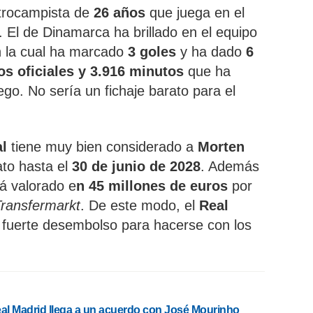
trocampista de
26 años
que juega en el
. El de Dinamarca ha brillado en el equipo
 la cual ha marcado
3 goles
y ha dado
6
os oficiales y 3.916 minutos
que ha
ego. No sería un fichaje barato para el
al
tiene muy bien considerado a
Morten
ato hasta el
30 de junio de 2028
. Además
tá valorado e
n 45 millones de euros
por
ransfermarkt
. De este modo, el
Real
 fuerte desembolso para hacerse con los
eal Madrid llega a un acuerdo con José Mourinho