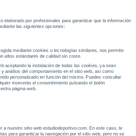
Mundial 2030
Lamine Yamal
Luis de la Fuente
Rodri
Rafa
o elaborado por profesionales para garantizar que la información
Fútbol
Motor
Tenis
Baloncest
ediante las siguientes opciones:
Motociclismo
ACB
Portadas
Laliga Hypermotion
Juegos Olímpicos
UEF
Tem
MotoGP
Resultados
Clasificación
Res
Dep
Euroliga
Opinión
Juegos Olímpicos de Invierno
AD Ceuta
Albacete
Cop
ecogida mediante cookies o tecnologías similares, nos permite
on altos estándares de calidad sin coste.
Burgos
Cádiz CF
Res
eb aceptando la instalación de todas las cookies, ya sean
CD Castellón
Celta Fortuna
Mun
 y análisis del comportamiento en el sitio web, así como
Córdoba CF
Eibar
Res
ntenido personalizado en función del mismo. Puedes consultar
alquier momento el consentimiento pulsando el botón
CD Eldense
FC Andorra
Fút
uestra página web.
Girona
Granada CF
Pre
Las Palmas
Leganés
Ser
Mallorca
Oviedo
Fic
Real Sociedad B
Real Valladolid
Sel
Sabadell
Real Sporting
r a nuestro sitio web estadiodeportivo.com. En este caso, te
Mun
 que Mourinho le ha pedido
as para garantizar la navegación por el sitio web, pero no se
Tenerife
UD Almería