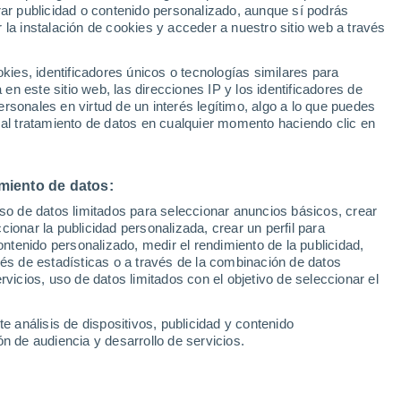
Sel
rar publicidad o contenido personalizado, aunque sí podrás
UEFA Champions League
 la instalación de cookies y acceder a nuestro sitio web a través
Can
Resultados
Clasificacion
Fút
es, identificadores únicos o tecnologías similares para
iene un acuerdo cerrado, por dos
UEFA Europa League
n este sitio web, las direcciones IP y los identificadores de
1ª 
Resultados
Clasificacion
id a la espera que se desvincule del
rsonales en virtud de un interés legítimo, algo a lo que puedes
 al tratamiento de datos en cualquier momento haciendo clic en
a intención de renovar buena parte de la
 caras nuevas en cada una de las
del campo gusta mucho Morten Hjulmand
miento de datos:
uso de datos limitados para seleccionar anuncios básicos, crear
ccionar la publicidad personalizada, crear un perfil para
ontenido personalizado, medir el rendimiento de la publicidad,
vés de estadísticas o a través de la combinación de datos
rvicios, uso de datos limitados con el objetivo de seleccionar el
e análisis de dispositivos, publicidad y contenido
n de audiencia y desarrollo de servicios.