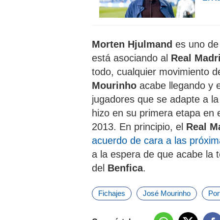
Morten Hjulmand
es uno de 
está asociando al
Real Madr
todo, cualquier movimiento 
Mourinho
acabe llegando y en
jugadores que se adapte a la
hizo en su primera etapa en 
2013. En principio, el
Real M
acuerdo de cara a las próxi
a la espera de que acabe la 
del
Benfica
.
Fichajes
José Mourinho
Por