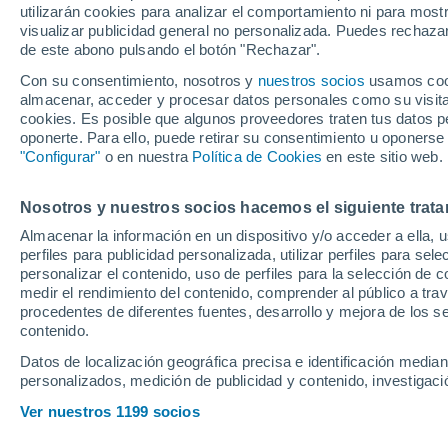
utilizarán cookies para analizar el comportamiento ni para most
al Real Madrid
visualizar publicidad general no personalizada. Puedes rechazar
de este abono pulsando el botón "Rechazar".
Con su consentimiento, nosotros y
nuestros socios
usamos cooki
El entrenador portugués ya t
almacenar, acceder y procesar datos personales como su visita e
temporadas, con el Real Madr
cookies. Es posible que algunos proveedores traten tus datos pe
oponerte. Para ello, puede retirar su consentimiento u oponerse
Benfica. Mourinho llega con l
"Configurar"
o en nuestra
Política de Cookies
en este sitio web.
plantilla y desea ambición y
posiciones. Para el centro 
Nosotros y nuestros socios hacemos el siguiente trata
Almacenar la información en un dispositivo y/o acceder a ella, 
perfiles para publicidad personalizada, utilizar perfiles para sele
personalizar el contenido, uso de perfiles para la selección de c
medir el rendimiento del contenido, comprender al público a tra
procedentes de diferentes fuentes, desarrollo y mejora de los se
contenido.
Datos de localización geográfica precisa e identificación mediant
personalizados, medición de publicidad y contenido, investigació
Ver nuestros 1199 socios