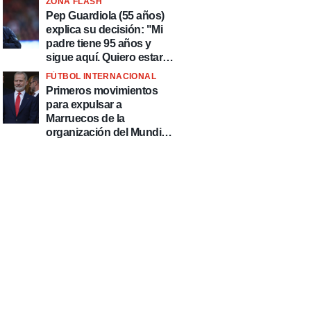
ZONA FLASH
país de delincuentes"
Pep Guardiola (55 años)
explica su decisión: "Mi
padre tiene 95 años y
sigue aquí. Quiero estar
más tiempo con él"
FÚTBOL INTERNACIONAL
Primeros movimientos
para expulsar a
Marruecos de la
organización del Mundial
2030