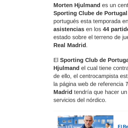
Morten Hjulmand
es un cen
Sporting Clube de Portugal
portugués esta temporada en
asistencias
en los
44 partid
estado sobre el terreno de ju
Real Madrid
.
El
Sporting Club de Portug
Hjulmand
el cual tiene contr
de ello, el centrocampista es
la página web de referencia
T
Madrid
tendría que hacer un
servicios del nórdico.
El R