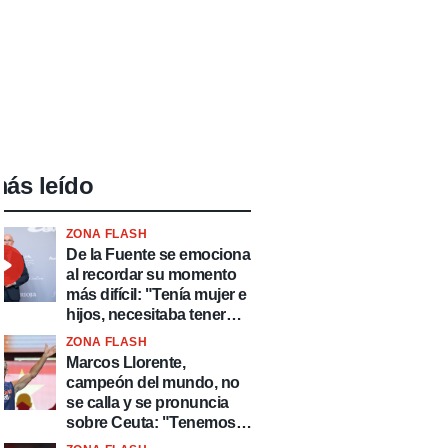
ás leído
ZONA FLASH
De la Fuente se emociona
al recordar su momento
más difícil: "Tenía mujer e
hijos, necesitaba tener
ingresos y volver al
ZONA FLASH
fútbol"
Marcos Llorente,
campeón del mundo, no
se calla y se pronuncia
sobre Ceuta: "Tenemos
que defender nuestro