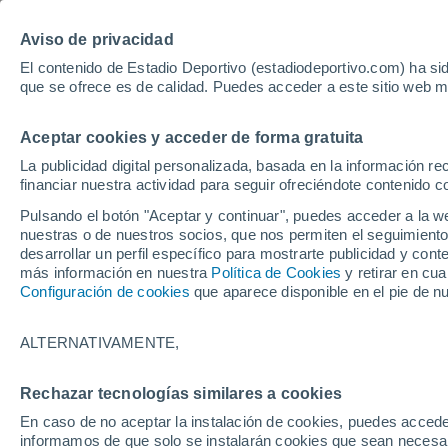
Hoy:
Yan Diomande
Aviso de privacidad
El contenido de Estadio Deportivo (estadiodeportivo.com) ha sid
que se ofrece es de calidad. Puedes acceder a este sitio web m
Laliga EA Sports
Padel
Clasificación
Resultados
Ciclismo
Aceptar cookies y acceder de forma gratuita
UFC
Alavés
Athletic Club de Bilbao
La publicidad digital personalizada, basada en la información r
financiar nuestra actividad para seguir ofreciéndote contenido c
Atlético de Madrid
FC Barcelona
Pulsando el botón "Aceptar y continuar", puedes acceder a la w
Real Betis
Celta de Vigo
nuestras o de nuestros socios, que nos permiten el seguimiento
Deportivo de A Coruña
Elche
desarrollar un perfil específico para mostrarte publicidad y co
más información en nuestra
Política de Cookies
y retirar en cu
Espanyol
Getafe
Configuración de cookies
que aparece disponible en el pie de n
Levante UD
Málaga CF
Osasuna
Racing de Santander
ALTERNATIVAMENTE,
Rayo Vallecano
Real Madrid
Real Sociedad
Sevilla FC
Rechazar tecnologías similares a cookies
HOME
FÚTBOL
REAL MADRID
Valencia CF
Villarreal CF
En caso de no aceptar la instalación de cookies, puedes accede
El primer fichaje
informamos de que solo se instalarán cookies que sean necesari