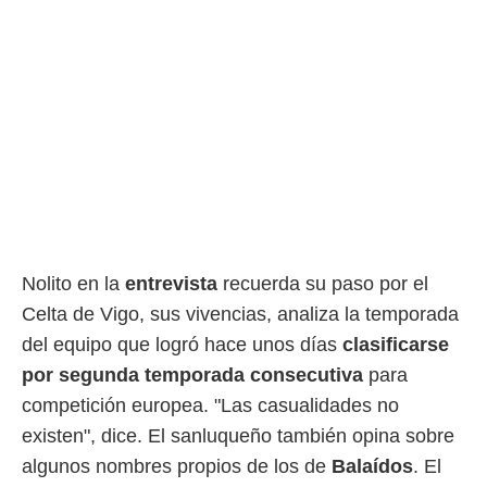
rtivo.com.
o, te
 de que
talarán
e sean
para
a
por el sitio
o se
cookies para
nto ni para
Nolito en la
entrevista
recuerda su paso por el
licidad o
Celta de Vigo, sus vivencias, analiza la temporada
ado, aunque
del equipo que logró hace unos días
clasificarse
sualizar
general no
por segunda temporada consecutiva
para
ada. Puedes
competición europea. "Las casualidades no
 instalación
y acceder a
existen", dice. El sanluqueño también opina sobre
io web a
algunos nombres propios de los de
Balaídos
. El
ste abono