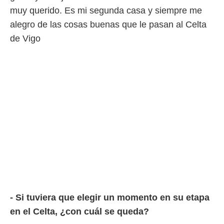
ento u
muy querido. Es mi segunda casa y siempre me
 de datos
alegro de las cosas buenas que le pasan al Celta
er momento
de Vigo
ic en
o en
 Cookies
en
eb.
y
socios
el
to de
la
 en un
 y/o acceder
 de datos
- Si tuviera que elegir un momento en su etapa
ara
 anuncios
en el Celta, ¿con cuál se queda?
ar perfiles