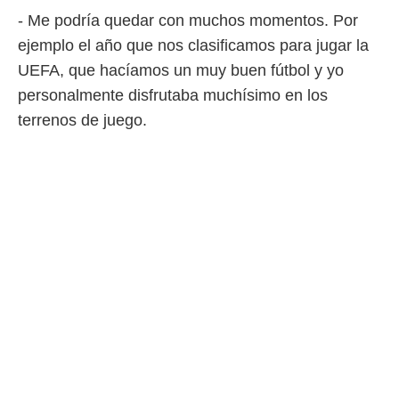
idad
- Me podría quedar con muchos momentos. Por
a, utilizar
a
ejemplo el año que nos clasificamos para jugar la
 la
UEFA, que hacíamos un muy buen fútbol y yo
da, crear un
personalmente disfrutaba muchísimo en los
personalizar
terrenos de juego.
o, uso de
a la
e contenido
do, medir el
 de la
medir el
 del
 comprender
 través de
s o a través
nación de
edentes de
fuentes,
y mejora de
os, uso de
ados con el
 seleccionar