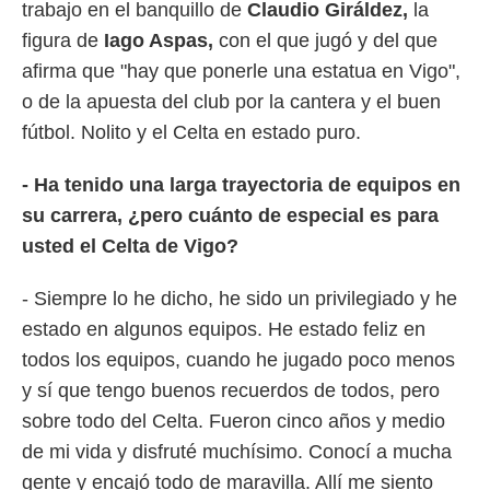
 botón
trabajo en el banquillo de
Claudio Giráldez,
la
.
figura de
Iago Aspas,
con el que jugó y del que
afirma que "hay que ponerle una estatua en Vigo",
nto,
o de la apuesta del club por la cantera y el buen
cios
fútbol. Nolito y el Celta en estado puro.
kies,
ores únicos
- Ha tenido una larga trayectoria de equipos en
as similares
nar,
su carrera, ¿pero cuánto de especial es para
rocesar
usted el Celta de Vigo?
onales como
 este sitio
recciones IP
- Siempre lo he dicho, he sido un privilegiado y he
ficadores de
estado en algunos equipos. He estado feliz en
 posible
s
todos los equipos, cuando he jugado poco menos
 traten tus
y sí que tengo buenos recuerdos de todos, pero
nales en
 interés
sobre todo del Celta. Fueron cinco años y medio
go a lo que
de mi vida y disfruté muchísimo. Conocí a mucha
nerte. Para
retirar su
gente y encajó todo de maravilla. Allí me siento