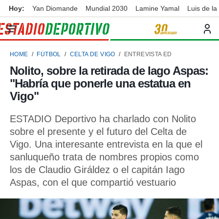
Hoy:
Yan Diomande
Mundial 2030
Lamine Yamal
Luis de la
privacidad
o de
ortivo
HOME
FÚTBOL
CELTA DE VIGO
ENTREVISTA ED
ortivo.com)
borado por
Nolito, sobre la retirada de Iago Aspas:
es para
"Habría que ponerle una estatua en
ue la
 que se
Vigo"
e calidad.
eder a este
ESTADIO Deportivo ha charlado con Nolito
ediante las
sobre el presente y el futuro del Celta de
opciones:
Vigo. Una interesante entrevista en la que el
ookies y
sanluqueño trata de nombres propios como
e forma
los de Claudio Giráldez o el capitán Iago
Aspas, con el que compartió vestuario
d digital
ada, basada
mación
ediante
ecnologías