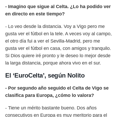
o.
- Imagino que sigue al Celta. ¿Lo ha podido ver
calización
en directo en este tiempo?
precisa e
ión mediante
- Lo veo desde la distancia. Voy a Vigo pero me
, publicidad
gusta ver el fútbol en la tele. A veces voy al campo,
el otro día fui a ver el Sevilla-Madrid, pero me
dos,
 publicidad
gusta ver el fútbol en casa, con amigos y tranquilo.
,
Si Dios quiere iré pronto y le deseo lo mejor desde
ón de
 desarrollo
la larga distancia, porque ahora vivo en el sur.
s.
El ‘EuroCelta’, según Nolito
tros 1199
ios
- Por segundo año seguido el Celta de Vigo se
clasifica para Europa, ¿cómo lo valora?
- Tiene un mérito bastante bueno. Dos años
consecutivos en Europa es muy meritorio para el