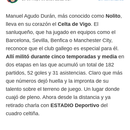
 mismo.
sultar más
Manuel Agudo Durán, más conocido como
Nolito
,
 en nuestra
 Cookies
y
lleva en su corazón el
Celta de Vigo
. El
ualquier
sanluqueño, que ha jugado en equipos como el
ento
Barcelona, Sevilla, Benfica o Manchester City,
 botón
reconoce que el club gallego es especial para él.
ación de
kies
Allí militó durante cinco temporadas y media
en
 disponible
dos etapas en las que acumuló un total de 182
e nuestra
.
partidos, 52 goles y 31 asistencias. Claro que más
que números dejó huella y la impronta de su
IVAMENTE,
talento sobre el terreno de juego. Un lugar donde
cuajó de pleno. Ahora desde la distancia y ya
as
retirado charla con
ESTADIO Deportivo
del
 a cookies
cuadro celtiña.
 no aceptar
ón de
uedes
uestro sitio