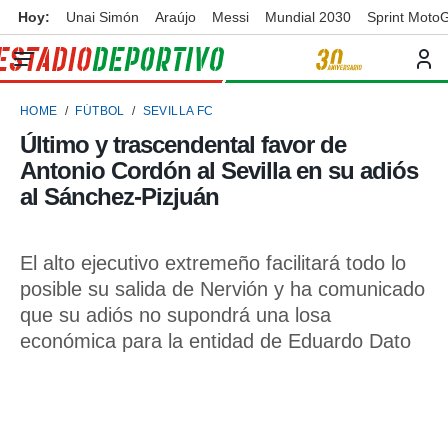
Hoy:
Unai Simón
Araújo
Messi
Mundial 2030
Sprint Moto
privacidad
o de
ortivo
HOME
FÚTBOL
SEVILLA FC
ortivo.com)
borado por
Último y trascendental favor de
es para
Antonio Cordón al Sevilla en su adiós
ue la
 que se
al Sánchez-Pizjuán
e calidad.
eder a este
ediante las
El alto ejecutivo extremeño facilitará todo lo
opciones:
posible su salida de Nervión y ha comunicado
ookies y
que su adiós no supondrá una losa
e forma
económica para la entidad de Eduardo Dato
d digital
ada, basada
mación
ediante
ecnologías