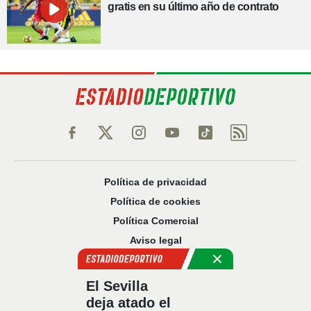
gratis en su último año de contrato
Política de privacidad
Política de cookies
Política Comercial
Aviso legal
Configuración de privacidad
Sobre nosotros
El Sevilla
Código Ético
deja atado el