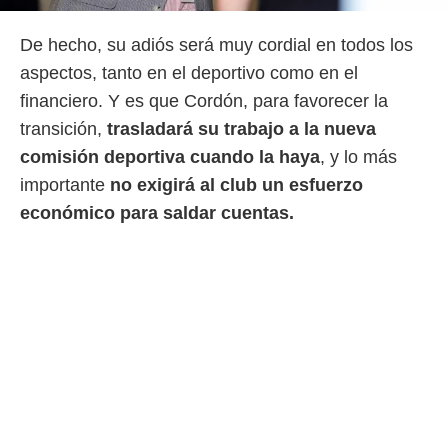
idad
a, utilizar
De hecho, su adiós será muy cordial en todos los
a
 la
aspectos, tanto en el deportivo como en el
financiero. Y es que Cordón, para favorecer la
da, crear un
personalizar
transición,
trasladará su trabajo a la nueva
o, uso de
comisión deportiva cuando la haya
, y lo más
a la
e contenido
importante
no exigirá al club un esfuerzo
do, medir el
económico para saldar cuentas.
 de la
medir el
 del
 comprender
 través de
s o a través
nación de
edentes de
fuentes,
y mejora de
os, uso de
ados con el
 seleccionar