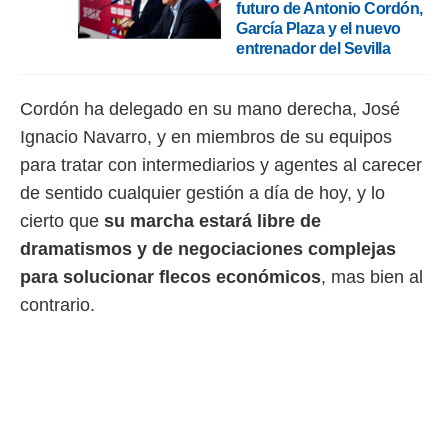
 botón
futuro de Antonio Cordón,
.
García Plaza y el nuevo
entrenador del Sevilla
nto,
Cordón ha delegado en su mano derecha, José
cios
kies,
Ignacio Navarro, y en miembros de su equipos
ores únicos
para tratar con intermediarios y agentes al carecer
as similares
nar,
de sentido cualquier gestión a día de hoy, y lo
rocesar
cierto que
su marcha estará libre de
onales como
 este sitio
dramatismos y de negociaciones complejas
recciones IP
para solucionar flecos económicos
, mas bien al
ficadores de
contrario.
 posible
s
 traten tus
nales en
 interés
go a lo que
nerte. Para
retirar su