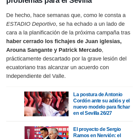
problemas para el Sevilla
rtivo.com.
De hecho, hace semanas que, como le consta a
o, te
 de que
ESTADIO Deportivo
, se ha echado a un lado de
talarán
cara a la planificación de la próxima campaña tras
e sean
haber cerrado los fichajes de Juan iglesias,
para
a
Arouna Sangante y Patrick Mercado
,
por el sitio
prácticamente descartado por la grave lesión del
o se
cookies para
ecuatoriano tras alcanzar un acuerdo con
Independiente del Valle.
nto ni para
licidad o
ado, aunque
La postura de Antonio
sualizar
Cordón ante su adiós y el
general no
nuevo modelo para fichar
ada. Puedes
en el Sevilla 26/27
 instalación
y acceder a
El proyecto de Sergio
io web a
ste abono
Ramos en Nervión: el