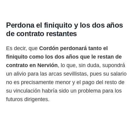
o.
calización
precisa e
Perdona el finiquito y los dos años
ión mediante
de contrato restantes
, publicidad
Es decir, que
Cordón perdonará tanto el
dos,
 publicidad
finiquito como los dos años que le restan de
,
contrato en Nervión
, lo que, sin duda, supondrá
ón de
 desarrollo
un alivio para las arcas sevillistas, pues su salario
s.
no es precisamente menor y el pago del resto de
tros 1199
su vinculación habría sido un problema para los
ios
futuros dirigentes.