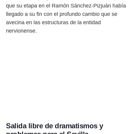
que su etapa en el Ramón Sánchez-Pizjuán había
 mismo.
sultar más
llegado a su fin con el profundo cambio que se
 en nuestra
avecina en las estructuras de la entidad
 Cookies
y
ualquier
nervionense.
ento
 botón
ación de
kies
 disponible
e nuestra
.
IVAMENTE,
as
 a cookies
 no aceptar
ón de
Salida libre de dramatismos y
uedes
uestro sitio