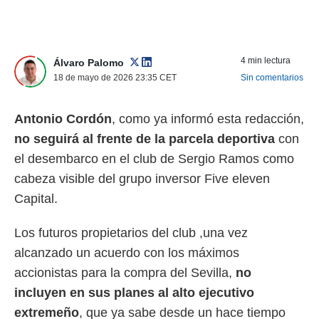
nos permite
ACEPTAR
estra
Y
ara seguir
CONTINUAR
e contenido
4 min lectura
Álvaro Palomo
stándares
18 de mayo de 2026 23:35
CET
Sin comentarios
sin coste.
CONFIGURAR
 botón
continuar",
Antonio Cordón
, como ya informó esta redacción,
RECHAZAR
der a la
no seguirá al frente de la parcela deportiva
con
ndo la
 de todas
el desembarco en el club de Sergio Ramos como
, ya sean
cabeza visible del grupo inversor Five eleven
de nuestros
 nos
Capital.
 y análisis
Los futuros propietarios del club ,una vez
tamiento en
b, así como
alcanzado un acuerdo con los máximos
un perfil
accionistas para la compra del Sevilla,
no
para
incluyen en sus planes al alto ejecutivo
ublicidad y
extremeño
, que ya sabe desde un hace tiempo
do en