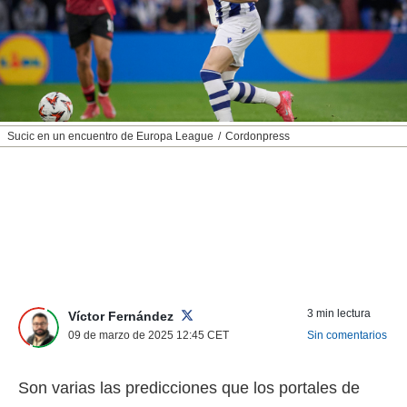
nos permite
ACEPTAR
estra
Y
ara seguir
CONTINUAR
e contenido
stándares
sin coste.
CONFIGURAR
 botón
Sucic en un encuentro de Europa League
Cordonpress
continuar",
RECHAZAR
der a la
ndo la
 de todas
, ya sean
de nuestros
 nos
 y análisis
tamiento en
3 min lectura
Víctor Fernández
b, así como
09 de marzo de 2025 12:45
CET
Sin comentarios
un perfil
para
ublicidad y
Son varias las predicciones que los portales de
do en