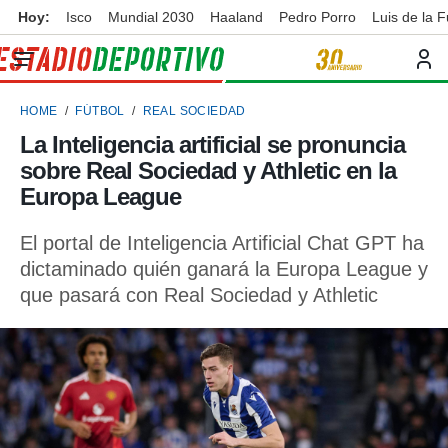
Hoy:
Isco
Mundial 2030
Haaland
Pedro Porro
Luis de la 
privacidad
o de
ortivo
HOME
FÚTBOL
REAL SOCIEDAD
ortivo.com)
borado por
La Inteligencia artificial se pronuncia
es para
sobre Real Sociedad y Athletic en la
ue la
 que se
Europa League
e calidad.
eder a este
El portal de Inteligencia Artificial Chat GPT ha
ediante las
dictaminado quién ganará la Europa League y
opciones:
que pasará con Real Sociedad y Athletic
ookies y
e forma
d digital
ada, basada
mación
ediante
ecnologías