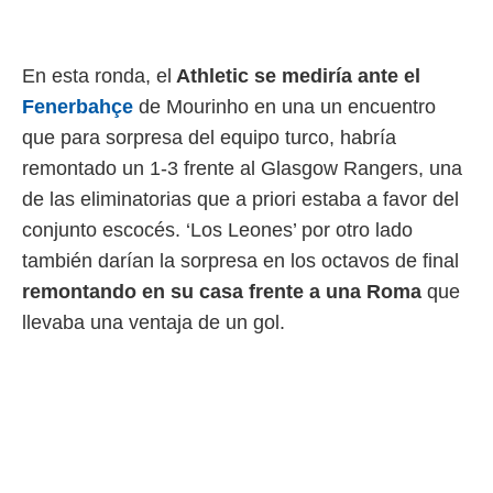
idad
a, utilizar
a
 la
En esta ronda, el
Athletic se mediría ante el
Fenerbahçe
de Mourinho en una un encuentro
da, crear un
personalizar
que para sorpresa del equipo turco, habría
o, uso de
remontado un 1-3 frente al Glasgow Rangers, una
a la
e contenido
de las eliminatorias que a priori estaba a favor del
do, medir el
conjunto escocés. ‘Los Leones’ por otro lado
 de la
medir el
también darían la sorpresa en los octavos de final
 del
remontando en su casa frente a una Roma
que
 comprender
llevaba una ventaja de un gol.
 través de
s o a través
nación de
edentes de
fuentes,
y mejora de
os, uso de
ados con el
 seleccionar