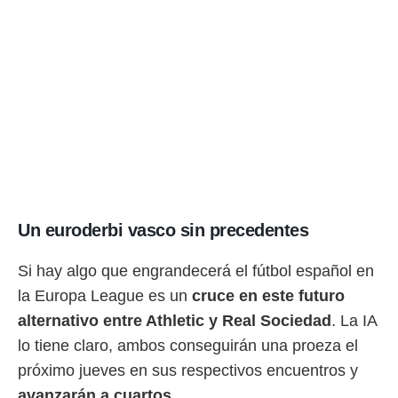
rtivo.com.
o, te
 de que
talarán
e sean
para
a
por el sitio
o se
cookies para
nto ni para
Un euroderbi vasco sin precedentes
licidad o
Si hay algo que engrandecerá el fútbol español en
ado, aunque
sualizar
la Europa League es un
cruce en este futuro
general no
alternativo entre Athletic y Real Sociedad
. La IA
ada. Puedes
 instalación
lo tiene claro, ambos conseguirán una proeza el
y acceder a
próximo jueves en sus respectivos encuentros y
io web a
ste abono
avanzarán a cuartos.