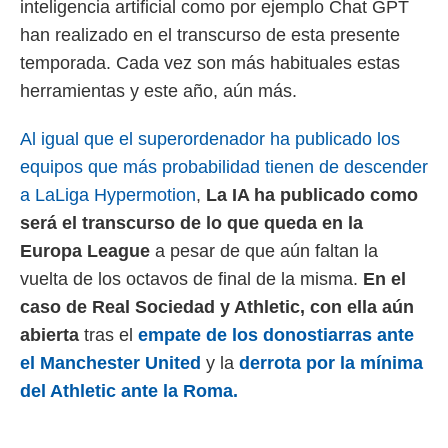
inteligencia artificial como por ejemplo Chat GPT
 mismo.
han realizado en el transcurso de esta presente
sultar más
 en nuestra
temporada. Cada vez son más habituales estas
 Cookies
y
herramientas y este año, aún más.
ualquier
ento
Al igual que el superordenador ha publicado los
 botón
equipos que más probabilidad tienen de descender
ación de
kies
a LaLiga Hypermotion
,
La IA ha publicado como
 disponible
será el transcurso de lo que queda en la
e nuestra
.
Europa League
a pesar de que aún faltan la
vuelta de los octavos de final de la misma.
En el
IVAMENTE,
caso de Real Sociedad y Athletic, con ella aún
abierta
tras el
empate de los donostiarras ante
as
el Manchester United
y la
derrota por la mínima
 a cookies
del Athletic ante la Roma.
 no aceptar
ón de
uedes
uestro sitio