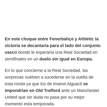
o.
calización
precisa e
ión mediante
, publicidad
dos,
En este choque entre Fenerbahçe y Athletic la
 publicidad
victoria se decantaría para el lado del conjunto
,
ón de
vasco
donde le esperaría una Real Sociedad en
 desarrollo
semifinales en un
duelo sin igual en Europa.
s.
tros 1199
En lo que concierne a la Real Sociedad, las
ios
sorpresas vuelven a sucederse en la vuelta de
esta ronda ya que los de Imanol Alguacil
s
e
impondrían en Old Trafford
ante un Manchester
United que sin duda no pasa por su mejor
momento esta temporada.