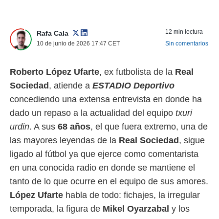
 mismo.
sultar más
 en nuestra
12 min lectura
Rafa Cala
 Cookies
y
10 de junio de 2026 17:47
CET
Sin comentarios
ualquier
ento
Roberto López Ufarte
, ex futbolista de la
Real
 botón
ación de
Sociedad
, atiende a
ESTADIO Deportivo
kies
concediendo una extensa entrevista en donde ha
 disponible
e nuestra
dado un repaso a la actualidad del equipo
txuri
.
urdin
. A sus
68 años
, el que fuera extremo, una de
las mayores leyendas de la
Real Sociedad
, sigue
IVAMENTE,
ligado al fútbol ya que ejerce como comentarista
en una conocida radio en donde se mantiene el
as
 a cookies
tanto de lo que ocurre en el equipo de sus amores.
 no aceptar
López Ufarte
habla de todo: fichajes, la irregular
ón de
temporada, la figura de
Mikel Oyarzabal
y los
uedes
uestro sitio