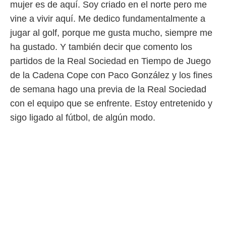
 botón
mujer es de aquí. Soy criado en el norte pero me
.
vine a vivir aquí. Me dedico fundamentalmente a
jugar al golf, porque me gusta mucho, siempre me
nto,
ha gustado. Y también decir que comento los
cios
partidos de la Real Sociedad en Tiempo de Juego
kies,
de la Cadena Cope con Paco González y los fines
ores únicos
as similares
de semana hago una previa de la Real Sociedad
nar,
con el equipo que se enfrente. Estoy entretenido y
rocesar
onales como
sigo ligado al fútbol, de algún modo.
 este sitio
recciones IP
ficadores de
 posible
s
 traten tus
nales en
 interés
go a lo que
nerte. Para
retirar su