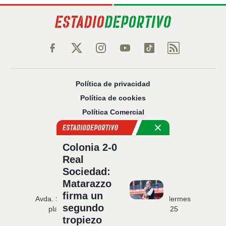
Política de privacidad
Política de cookies
Política Comercial
Aviso legal
Configuración de privacidad
Colonia 2-0
Sobre nosotros
Real
Código Ético
Sociedad:
Matarazzo
firma un
Avda. San Francisco Javier, 22 · Edificio Hermes
segundo
planta 5 · 41018 Sevilla · T. 954 216 525
tropiezo