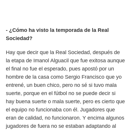
ento u
 de datos
er momento
ic en
- ¿Cómo ha visto la temporada de la Real
o en
Sociedad?
 Cookies
en
eb.
Hay que decir que la Real Sociedad, después de
y
la etapa de Imanol Alguacil que fue exitosa aunque
socios
el final no fue el esperado, pues apostó por un
el
hombre de la casa como Sergio Francisco que yo
to de
entrené, un buen chico, pero no sé si tuvo mala
suerte, porque en el fútbol no se puede decir si
la
 en un
hay buena suerte o mala suerte, pero es cierto que
 y/o acceder
el equipo no funcionaba con él. Jugadores que
 de datos
ara
eran de calidad, no funcionaron. Y encima algunos
 anuncios
jugadores de fuera no se estaban adaptando al
ar perfiles