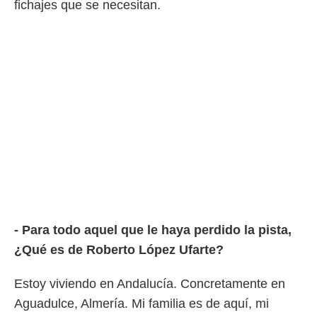
fichajes que se necesitan.
rtivo.com.
o, te
 de que
talarán
e sean
para
a
por el sitio
o se
cookies para
nto ni para
licidad o
ado, aunque
sualizar
- Para todo aquel que le haya perdido la pista,
general no
¿Qué es de Roberto López Ufarte?
ada. Puedes
 instalación
y acceder a
Estoy viviendo en Andalucía. Concretamente en
io web a
Aguadulce, Almería. Mi familia es de aquí, mi
ste abono