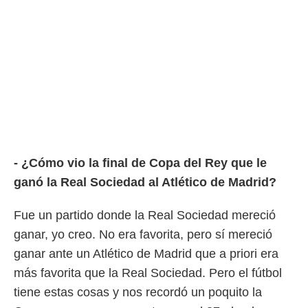
o.
calización
precisa e
ión mediante
, publicidad
dos,
 publicidad
,
ón de
 desarrollo
- ¿Cómo vio la final de Copa del Rey que le
s.
ganó la Real Sociedad al Atlético de Madrid?
tros 1199
ios
Fue un partido donde la Real Sociedad mereció
ganar, yo creo. No era favorita, pero sí mereció
ganar ante un Atlético de Madrid que a priori era
más favorita que la Real Sociedad. Pero el fútbol
tiene estas cosas y nos recordó un poquito la