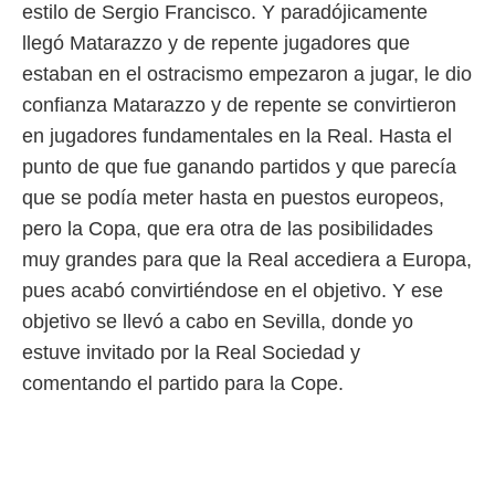
idad
estilo de Sergio Francisco. Y paradójicamente
a, utilizar
llegó Matarazzo y de repente jugadores que
a
 la
estaban en el ostracismo empezaron a jugar, le dio
confianza Matarazzo y de repente se convirtieron
da, crear un
personalizar
en jugadores fundamentales en la Real. Hasta el
o, uso de
punto de que fue ganando partidos y que parecía
a la
e contenido
que se podía meter hasta en puestos europeos,
do, medir el
pero la Copa, que era otra de las posibilidades
 de la
muy grandes para que la Real accediera a Europa,
medir el
 del
pues acabó convirtiéndose en el objetivo. Y ese
 comprender
objetivo se llevó a cabo en Sevilla, donde yo
 través de
s o a través
estuve invitado por la Real Sociedad y
nación de
comentando el partido para la Cope.
edentes de
fuentes,
y mejora de
os, uso de
ados con el
 seleccionar