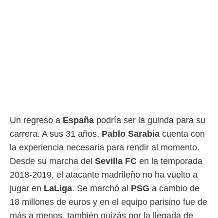
ento u
 de datos
er momento
ic en
o en
 Cookies
en
eb.
y
socios
el
Un regreso a
España
podría ser la guinda para su
carrera. A sus 31 años,
Pablo
Sarabia
cuenta con
to de
la experiencia necesaria para rendir al momento.
la
Desde su marcha del
Sevilla FC
en la temporada
 en un
2018-2019, el atacante madrileño no ha vuelto a
 y/o acceder
 de datos
jugar en
LaLiga
. Se marchó al
PSG
a cambio de
ara
18 millones de euros y en el equipo parisino fue de
 anuncios
ar perfiles
más a menos, también quizás por la llegada de