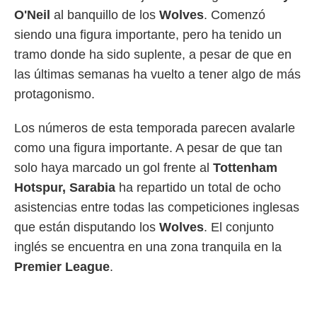
 botón
O'Neil
al banquillo de los
Wolves
. Comenzó
.
siendo una figura importante, pero ha tenido un
tramo donde ha sido suplente, a pesar de que en
nto,
las últimas semanas ha vuelto a tener algo de más
cios
protagonismo.
kies,
ores únicos
as similares
Los números de esta temporada parecen avalarle
nar,
como una figura importante. A pesar de que tan
rocesar
onales como
solo haya marcado un gol frente al
Tottenham
 este sitio
Hotspur, Sarabia
ha repartido un total de ocho
recciones IP
ficadores de
asistencias entre todas las competiciones inglesas
 posible
que están disputando los
Wolves
. El conjunto
s
 traten tus
inglés se encuentra en una zona tranquila en la
nales en
Premier
League
.
 interés
go a lo que
nerte. Para
retirar su