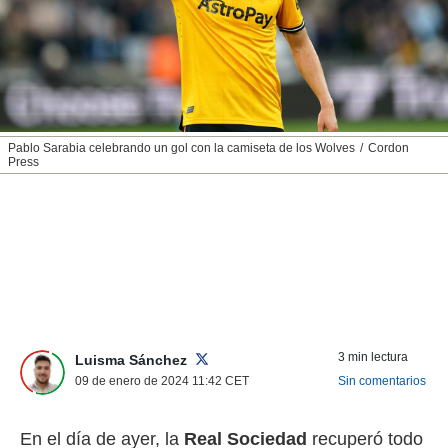
nos permite
ACEPTAR
estra
Y
ara seguir
CONTINUAR
e contenido
stándares
sin coste.
CONFIGURAR
 botón
Pablo Sarabia celebrando un gol con la camiseta de los Wolves
Cordon
continuar",
Press
RECHAZAR
der a la
ndo la
 de todas
, ya sean
de nuestros
 nos
 y análisis
tamiento en
b, así como
3 min lectura
Luisma Sánchez
un perfil
09 de enero de 2024 11:42
CET
Sin comentarios
para
ublicidad y
En el día de ayer, la
Real Sociedad
recuperó todo
do en