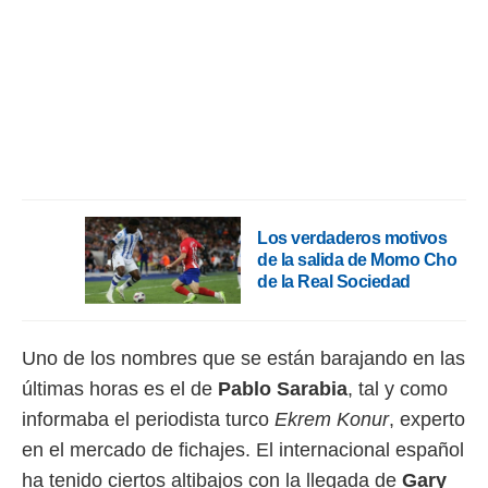
rtivo.com.
o, te
 de que
talarán
e sean
para
a
por el sitio
o se
cookies para
Los verdaderos motivos
de la salida de Momo Cho
nto ni para
de la Real Sociedad
licidad o
ado, aunque
sualizar
Uno de los nombres que se están barajando en las
general no
últimas horas es el de
Pablo
Sarabia
, tal y como
ada. Puedes
 instalación
informaba el periodista turco
Ekrem
Konur
, experto
y acceder a
en el mercado de fichajes. El internacional español
io web a
ste abono
ha tenido ciertos altibajos con la llegada de
Gary