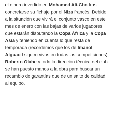
el dinero invertido en
Mohamed Ali-Cho
tras
 mismo.
sultar más
concretarse su fichaje por el
Niza
francés. Debido
 en nuestra
a la situación que vivirá el conjunto vasco en este
 Cookies
y
ualquier
mes de enero con las bajas de varios jugadores
que estarán disputando la
Copa África
y la
Copa
ento
 botón
Asia
y teniendo en cuenta lo que resta de
ación de
temporada (recordemos que los de
Imanol
kies
 disponible
Alguacil
siguen vivos en todas las competiciones),
e nuestra
Roberto Olabe
y toda la dirección técnica del club
.
se han puesto manos a la obra para buscar un
IVAMENTE,
recambio de garantías que de un salto de calidad
al equipo.
as
 a cookies
 no aceptar
ón de
uedes
uestro sitio