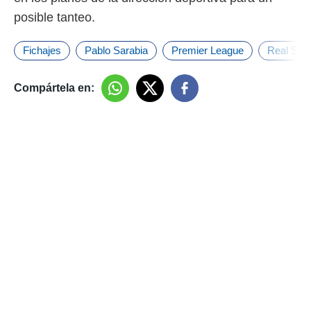
posible tanteo.
Fichajes
Pablo Sarabia
Premier League
Real Soc
Compártela en: