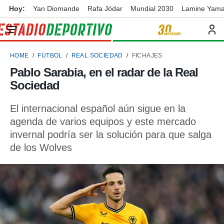
Hoy:
Yan Diomande
Rafa Jódar
Mundial 2030
Lamine Yama
privacidad
o de
ortivo
HOME
FÚTBOL
REAL SOCIEDAD
FICHAJES
ortivo.com)
borado por
Pablo Sarabia, en el radar de la Real
es para
Sociedad
ue la
 que se
e calidad.
El internacional español aún sigue en la
eder a este
agenda de varios equipos y este mercado
ediante las
invernal podría ser la solución para que salga
opciones:
de los Wolves
ookies y
e forma
d digital
ada, basada
mación
ediante
ecnologías