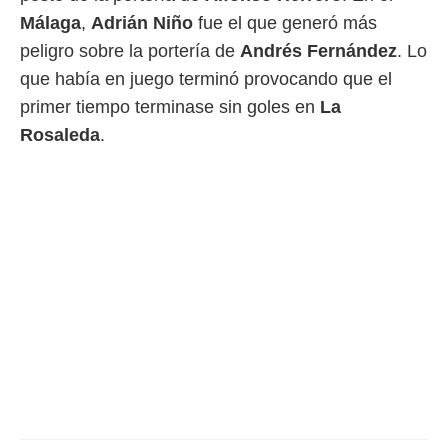
ento u
Málaga
,
Adrián Niño
fue el que generó más
 de datos
peligro sobre la portería de
Andrés Fernández
. Lo
er momento
que había en juego terminó provocando que el
ic en
o en
primer tiempo terminase sin goles en
La
Rosaleda
.
 Cookies
en
eb.
y
socios
el
to de
la
 en un
 y/o acceder
 de datos
ara
 anuncios
ar perfiles