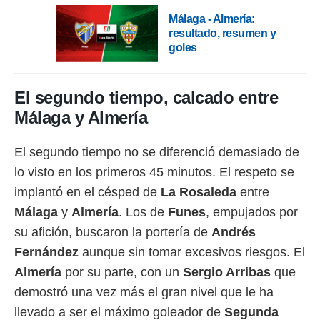
idad
a, utilizar
Málaga - Almería:
a
resultado, resumen y
 la
goles
da, crear un
personalizar
El segundo tiempo, calcado entre
o, uso de
a la
Málaga y Almería
e contenido
do, medir el
El segundo tiempo no se diferenció demasiado de
 de la
medir el
lo visto en los primeros 45 minutos. El respeto se
 del
implantó en el césped de
La Rosaleda
entre
 comprender
 través de
Málaga
y
Almería
. Los de
Funes
, empujados por
s o a través
su afición, buscaron la portería de
Andrés
nación de
edentes de
Fernández
aunque sin tomar excesivos riesgos. El
fuentes,
Almería
por su parte, con un
Sergio Arribas
que
y mejora de
os, uso de
demostró una vez más el gran nivel que le ha
ados con el
llevado a ser el máximo goleador de
Segunda
 seleccionar