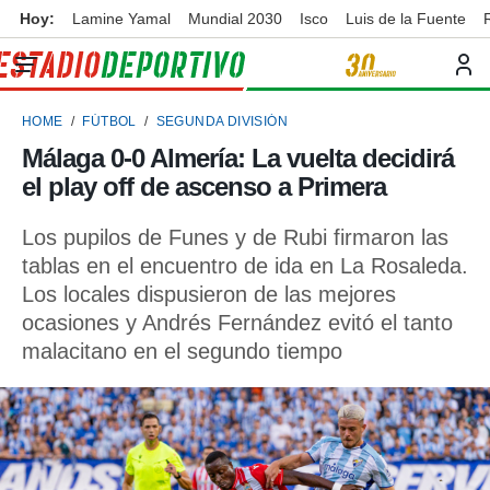
Hoy:
Lamine Yamal
Mundial 2030
Isco
Luis de la Fuente
privacidad
o de
ortivo
HOME
FÚTBOL
SEGUNDA DIVISIÓN
ortivo.com)
borado por
Málaga 0-0 Almería: La vuelta decidirá
es para
el play off de ascenso a Primera
ue la
 que se
e calidad.
Los pupilos de Funes y de Rubi firmaron las
eder a este
tablas en el encuentro de ida en La Rosaleda.
ediante las
Los locales dispusieron de las mejores
opciones:
ocasiones y Andrés Fernández evitó el tanto
ookies y
malacitano en el segundo tiempo
e forma
d digital
ada, basada
mación
ediante
ecnologías