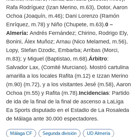
Rafa Rodríguez (Izan Merino, m.63), Dotor, Aaron
Ochoa (Joaquín, m.46); Dani Lorenzo (Ramón
Enríquez, m.78) y Niño (Chupete, m.63).
0 –
Almería:
Andrés Fernández; Chirino, Rodrigo Ely,
Bonini, Álex Muñoz; Arnau (Nico Melamed, m.56),
Lopy, Stefan Dzodic, Embarba; Arribas (Morci,
m.83); y Miguel (Baptistao, m.68).
Árbitro
:
Salvador Lax, (Comité Murciano). Mostró cartulina
amarilla a los locales Rafita (m.12) e Izzan Merino
(m.90) (m.72), y a los visitantes Jesé (m.58), Aaron
Ochoa (m.55) y Rafita (m.78).
Incidencias
: Partido
de ida de la final de la final de ascenso a LaLiga
Ea Sports disputado en el Estadio de La Rosaleda
de Málaga ante 30.000 espectadores.
Málaga CF
Segunda división
UD Almería