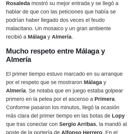
 botón
Rosaleda
mostró su mejor entrada y se llegó a
.
hablar de que con las peticiones que había se
podrían haber llegado dos veces el feudo
nto,
malacitano. Un mosaico y un gran ambiente
cios
recibió a
Málaga
y
Almería
.
kies,
ores únicos
Mucho respeto entre Málaga y
as similares
nar,
Almería
rocesar
onales como
El primer tiempo estuvo marcado en su arranque
 este sitio
recciones IP
por el respeto que se mostraron
Málaga
y
ficadores de
Almería
. Se notaba que en juego estaba golpear
 posible
s
primero en la pelea por el ascenso a
Primera
.
 traten tus
Conforme pasaron los minutos, llegó la ocasión
nales en
 interés
más clara del primer tiempo en las botas de
Lopy
go a lo que
que tras conectar con
Sergio Arribas
, la mandó al
nerte. Para
retirar su
poste de la portería de
Alfonso Herrero
. En el