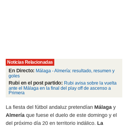
rtivo.com.
o, te
 de que
talarán
e sean
para
a
por el sitio
o se
cookies para
Noticias Relacionadas
En Directo:
nto ni para
Málaga - Almería: resultado, resumen y
licidad o
goles
Rubi en el post partido:
Rubi avisa sobre la vuelta
ado, aunque
ante el Málaga en la final del play off de ascenso a
sualizar
Primera
general no
ada. Puedes
La fiesta del fútbol andaluz pretendían
Málaga
y
 instalación
y acceder a
Almería
que fuese el duelo de este domingo y el
io web a
del próximo día 20 en territorio indálico.
La
ste abono