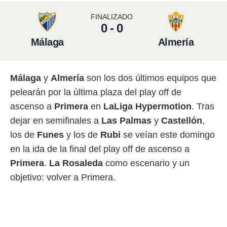
 mismo.
FINALIZADO
sultar más
0 - 0
 en nuestra
 Cookies
y
Málaga
Almería
ualquier
ento
 botón
Málaga
y
Almería
son los dos últimos equipos que
ación de
pelearán por la última plaza del play off de
kies
ascenso a
Primera
en
LaLiga Hypermotion
. Tras
 disponible
e nuestra
dejar en semifinales a
Las Palmas
y
Castellón
,
.
los de
Funes
y los de
Rubi
se veían este domingo
IVAMENTE,
en la ida de la final del play off de ascenso a
Primera
.
La Rosaleda
como escenario y un
as
objetivo: volver a Primera.
 a cookies
 no aceptar
ón de
uedes
uestro sitio