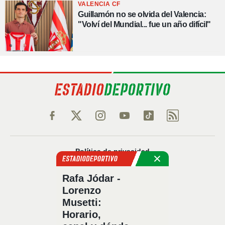
VALENCIA CF
Guillamón no se olvida del Valencia:
"Volví del Mundial... fue un año difícil"
Política de privacidad
Política de cookies
Rafa Jódar -
Política Comercial
Lorenzo
Aviso legal
Musetti:
Configuración de privacidad
Horario,
Sobre nosotros