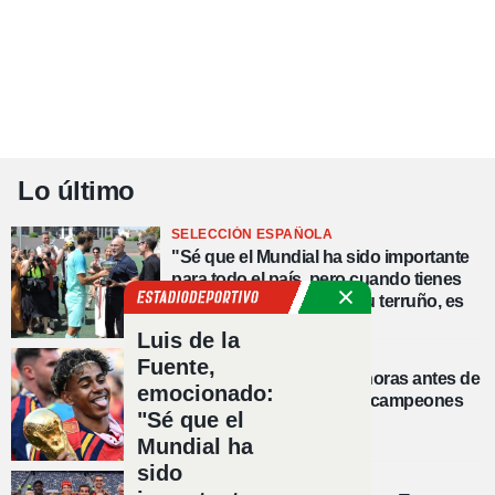
Lo último
SELECCIÓN ESPAÑOLA
"Sé que el Mundial ha sido importante
para todo el país, pero cuando tienes
este reconocimiento en tu terruño, es
muy especial"
Luis de la
SELECCIÓN ESPAÑOLA
Fuente,
Lamine Yamal lo predijo horas antes de
emocionado:
la final: “Volvemos como campeones
"Sé que el
del mundo”
Mundial ha
sido
ZONA FLASH