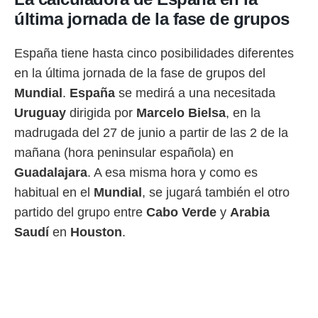
 botón
última jornada de la fase de grupos
.
España tiene hasta cinco posibilidades diferentes
nto,
en la última jornada de la fase de grupos del
cios
Mundial
.
España
se medirá a una necesitada
kies,
ores únicos
Uruguay
dirigida por
Marcelo Bielsa
, en la
as similares
madrugada del 27 de junio a partir de las 2 de la
nar,
rocesar
mañana (hora peninsular española) en
onales como
Guadalajara
. A esa misma hora y como es
 este sitio
recciones IP
habitual en el
Mundial
, se jugará también el otro
ficadores de
partido del grupo entre
Cabo Verde
y
Arabia
 posible
s
Saudí
en
Houston
.
 traten tus
nales en
 interés
go a lo que
nerte. Para
retirar su