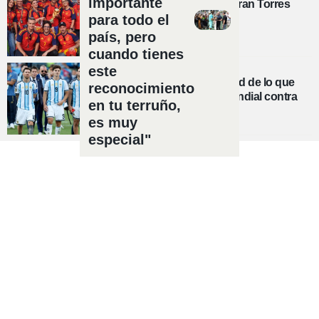
importante
El pacto con el gol de Ferran Torres
para todo el
país, pero
cuando tienes
MUNDIAL 2026
este
Tagliafico cuenta la verdad de lo que
reconocimiento
sucedió en la final del Mundial contra
en tu terruño,
España
es muy
especial"
Política de privacidad
Política de cookies
Política Comercial