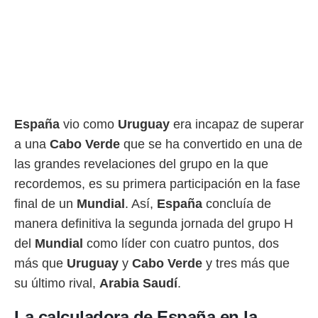
rtivo.com.
o, te
 de que
talarán
e sean
para
a
por el sitio
España
vio como
Uruguay
era incapaz de superar
o se
a una
Cabo Verde
que se ha convertido en una de
cookies para
las grandes revelaciones del grupo en la que
nto ni para
recordemos, es su primera participación en la fase
licidad o
final de un
Mundial
. Así,
España
concluía de
ado, aunque
manera definitiva la segunda jornada del grupo H
sualizar
general no
del
Mundial
como líder con cuatro puntos, dos
ada. Puedes
más que
Uruguay
y
Cabo Verde
y tres más que
 instalación
su último rival,
Arabia Saudí
.
y acceder a
io web a
ste abono
La calculadora de España en la