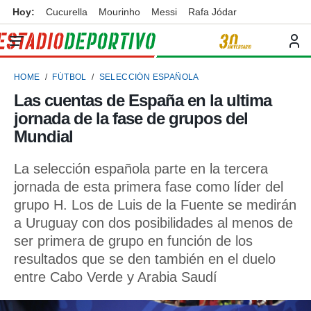
Hoy:
Cucurella
Mourinho
Messi
Rafa Jódar
privacidad
o de
ortivo
HOME
FÚTBOL
SELECCIÓN ESPAÑOLA
ortivo.com)
borado por
Las cuentas de España en la ultima
es para
jornada de la fase de grupos del
ue la
 que se
Mundial
e calidad.
eder a este
La selección española parte en la tercera
ediante las
jornada de esta primera fase como líder del
opciones:
grupo H. Los de Luis de la Fuente se medirán
ookies y
a Uruguay con dos posibilidades al menos de
e forma
ser primera de grupo en función de los
resultados que se den también en el duelo
d digital
ada, basada
entre Cabo Verde y Arabia Saudí
mación
ediante
ecnologías