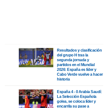
ento u
 de datos
er momento
ic en
o en
 Cookies
en
eb.
y
Resultados y clasificación
socios
del grupo H tras la
el
segunda jornada y
partidos en el Mundial
to de
2026: España es líder y
Cabo Verde vuelve a hacer
la
historia
 en un
 y/o acceder
 de datos
España 4 - 0 Arabia Saudí:
ara
La Selección Española
 anuncios
golea, se coloca líder y
ar perfiles
encarrila su pase a