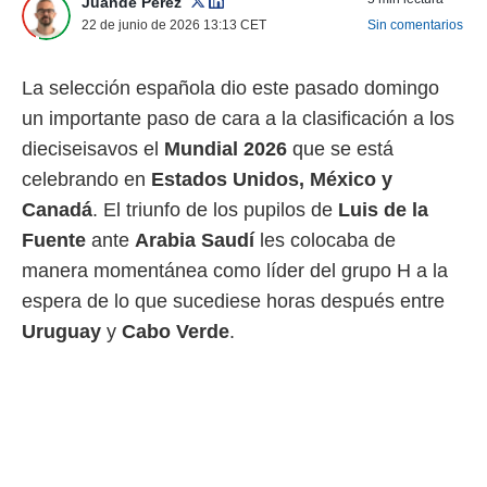
Juande Pérez
 mismo.
22 de junio de 2026 13:13
CET
Sin comentarios
sultar más
 en nuestra
 Cookies
y
La selección española dio este pasado domingo
ualquier
un importante paso de cara a la clasificación a los
ento
dieciseisavos el
Mundial 2026
que se está
 botón
celebrando en
Estados Unidos, México y
ación de
kies
Canadá
. El triunfo de los pupilos de
Luis de la
 disponible
Fuente
ante
Arabia Saudí
les colocaba de
e nuestra
.
manera momentánea como líder del grupo H a la
espera de lo que sucediese horas después entre
IVAMENTE,
Uruguay
y
Cabo Verde
.
as
 a cookies
 no aceptar
ón de
uedes
uestro sitio