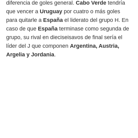
diferencia de goles general.
Cabo Verde
tendría
o.
que vencer a
Uruguay
por cuatro o más goles
calización
para quitarle a
España
el liderato del grupo H. En
precisa e
ión mediante
caso de que
España
terminase como segunda de
grupo, su rival en dieciseisavos de final sería el
, publicidad
líder del J que componen
Argentina, Austria,
dos,
Argelia y Jordania
.
 publicidad
,
ón de
 desarrollo
s.
tros 1199
ios