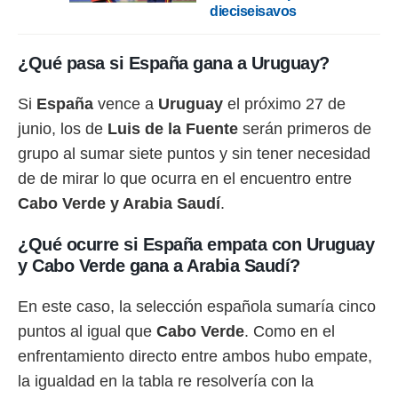
idad
dieciseisavos
a, utilizar
a
 la
¿Qué pasa si España gana a Uruguay?
da, crear un
Si
España
vence a
Uruguay
el próximo 27 de
personalizar
o, uso de
junio, los de
Luis de la Fuente
serán primeros de
a la
grupo al sumar siete puntos y sin tener necesidad
e contenido
do, medir el
de de mirar lo que ocurra en el encuentro entre
 de la
Cabo Verde y Arabia Saudí
.
medir el
 del
 comprender
¿Qué ocurre si España empata con Uruguay
 través de
y Cabo Verde gana a Arabia Saudí?
s o a través
nación de
En este caso, la selección española sumaría cinco
edentes de
fuentes,
puntos al igual que
Cabo Verde
. Como en el
y mejora de
enfrentamiento directo entre ambos hubo empate,
os, uso de
ados con el
la igualdad en la tabla re resolvería con la
 seleccionar