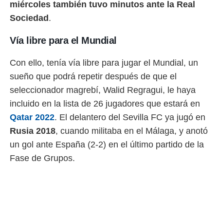
 botón
miércoles también tuvo minutos ante la Real
.
Sociedad
.
nto,
Vía libre para el Mundial
cios
Con ello, tenía vía libre para jugar el Mundial, un
kies,
ores únicos
sueño que podrá repetir después de que el
as similares
seleccionador magrebí, Walid Regragui, le haya
nar,
rocesar
incluido en la lista de 26 jugadores que estará en
onales como
Qatar 2022
. El delantero del Sevilla FC ya jugó en
 este sitio
recciones IP
Rusia 2018
, cuando militaba en el Málaga, y anotó
ficadores de
un gol ante España (2-2) en el último partido de la
 posible
s
Fase de Grupos.
 traten tus
nales en
 interés
go a lo que
nerte. Para
retirar su