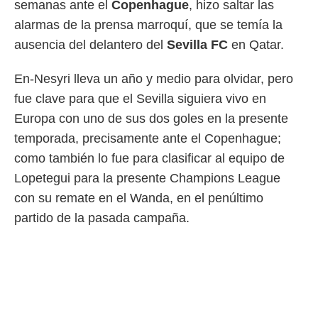
semanas ante el
Copenhague
, hizo saltar las
 mismo.
alarmas de la prensa marroquí, que se temía la
sultar más
 en nuestra
ausencia del delantero del
Sevilla FC
en Qatar.
 Cookies
y
ualquier
En-Nesyri lleva un año y medio para olvidar, pero
ento
fue clave para que el Sevilla siguiera vivo en
 botón
Europa con uno de sus dos goles en la presente
ación de
kies
temporada, precisamente ante el Copenhague;
 disponible
como también lo fue para clasificar al equipo de
e nuestra
.
Lopetegui para la presente Champions League
con su remate en el Wanda, en el penúltimo
IVAMENTE,
partido de la pasada campaña.
as
 a cookies
 no aceptar
ón de
uedes
uestro sitio