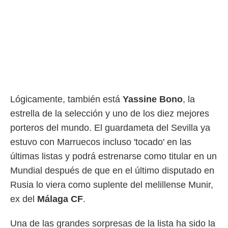
ento u
 de datos
er momento
ic en
o en
 Cookies
en
eb.
Lógicamente, también está
Yassine Bono
, la
y
socios
estrella de la selección y uno de los diez mejores
el
porteros del mundo. El guardameta del Sevilla ya
to de
estuvo con Marruecos incluso 'tocado' en las
últimas listas y podrá estrenarse como titular en un
la
Mundial después de que en el último disputado en
 en un
 y/o acceder
Rusia lo viera como suplente del melillense Munir,
 de datos
ex del
Málaga CF
.
ara
 anuncios
ar perfiles
Una de las grandes sorpresas de la lista ha sido la