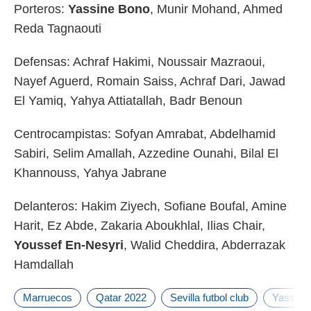
Porteros:
Yassine Bono
, Munir Mohand, Ahmed
o.
Reda Tagnaouti
calización
precisa e
ión mediante
Defensas: Achraf Hakimi, Noussair Mazraoui,
Nayef Aguerd, Romain Saiss, Achraf Dari, Jawad
, publicidad
El Yamiq, Yahya Attiatallah, Badr Benoun
dos,
 publicidad
Centrocampistas: Sofyan Amrabat, Abdelhamid
,
ón de
Sabiri, Selim Amallah, Azzedine Ounahi, Bilal El
 desarrollo
Khannouss, Yahya Jabrane
s.
tros 1199
Delanteros: Hakim Ziyech, Sofiane Boufal, Amine
ios
Harit, Ez Abde, Zakaria Aboukhlal, Ilias Chair,
Youssef En-Nesyri
, Walid Cheddira, Abderrazak
Hamdallah
Marruecos
Qatar 2022
Sevilla futbol club
Yassine