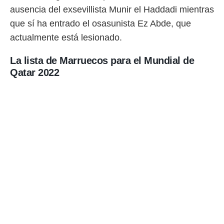
idad
ausencia del exsevillista Munir el Haddadi mientras
a, utilizar
a
que sí ha entrado el osasunista Ez Abde, que
 la
actualmente está lesionado.
da, crear un
La lista de Marruecos para el Mundial de
personalizar
o, uso de
Qatar 2022
a la
e contenido
do, medir el
 de la
medir el
 del
 comprender
 través de
s o a través
nación de
edentes de
fuentes,
y mejora de
os, uso de
ados con el
 seleccionar