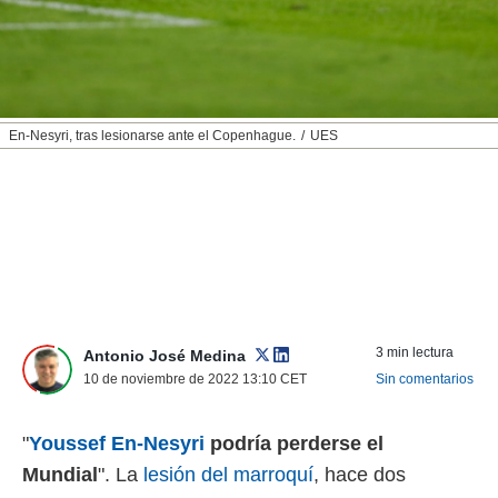
nos permite
ACEPTAR
estra
Y
ara seguir
CONTINUAR
e contenido
stándares
sin coste.
CONFIGURAR
En-Nesyri, tras lesionarse ante el Copenhague.
UES
 botón
continuar",
RECHAZAR
der a la
ndo la
 de todas
, ya sean
de nuestros
 nos
 y análisis
3 min lectura
Antonio José Medina
tamiento en
10 de noviembre de 2022 13:10
CET
Sin comentarios
b, así como
un perfil
para
"
Youssef En-Nesyri
podría perderse el
ublicidad y
Mundial
". La
lesión del marroquí
, hace dos
do en