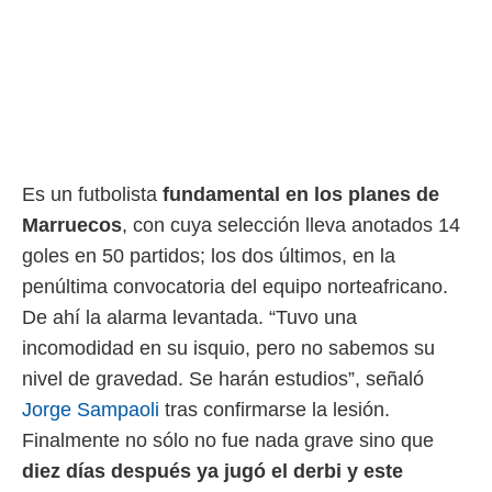
rtivo.com.
o, te
 de que
talarán
e sean
para
a
por el sitio
Es un futbolista
fundamental en los planes de
o se
Marruecos
, con cuya selección lleva anotados 14
cookies para
goles en 50 partidos; los dos últimos, en la
nto ni para
penúltima convocatoria del equipo norteafricano.
licidad o
De ahí la alarma levantada. “Tuvo una
ado, aunque
incomodidad en su isquio, pero no sabemos su
sualizar
general no
nivel de gravedad. Se harán estudios”, señaló
ada. Puedes
Jorge Sampaoli
tras confirmarse la lesión.
 instalación
y acceder a
Finalmente no sólo no fue nada grave sino que
io web a
diez días después ya jugó el derbi y este
ste abono