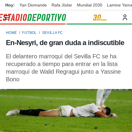
Hoy:
Yan Diomande
Rafa Jódar
Mundial 2030
Lamine Yama
privacidad
o de
ortivo
HOME
FÚTBOL
SEVILLA FC
ortivo.com)
borado por
En-Nesyri, de gran duda a indiscutible
es para
ue la
El delantero marroquí del Sevilla FC se ha
 que se
e calidad.
recuperado a tiempo para entrar en la lista
eder a este
marroquí de Walid Regragui junto a Yassine
ediante las
Bono
opciones:
ookies y
e forma
d digital
ada, basada
mación
ediante
ecnologías