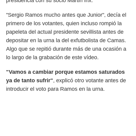
presidencia con su socio Martin Inx.
o.
calización
"Sergio Ramos mucho antes que Junior", decía el
precisa e
primero de los votantes, quien incluso rompió la
ión mediante
papeleta del actual presidente sevillista antes de
, publicidad
depositar en la urna la del exfutbolista de Camas.
dos,
Algo que se repitió durante más de una ocasión a
 publicidad
lo largo de la grabación de este vídeo.
,
ón de
 desarrollo
"Vamos a cambiar porque estamos saturados
s.
ya de tanto sufrir"
, explicó otro votante antes de
tros 1199
introducir el voto para Ramos en la urna.
ios