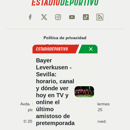
Política de privacidad
Política de cookies
Política Comercial
Bayer
Aviso legal
Leverkusen -
Configuración de privacidad
Sevilla:
Sobre nosotros
horario, canal
Código Ético
y dónde ver
hoy en TV y
online el
Avda. San Francisco Javier, 22 · Edificio Hermes
último
planta 5 · 41018 Sevilla · T. 954 216 525
amistoso de
© 2026 Estadio Deportivo. All rights reserved.
pretemporada