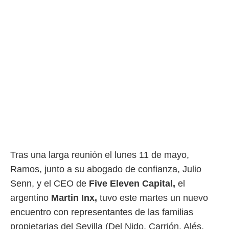
 botón
.
nto,
cios
kies,
ores únicos
as similares
nar,
rocesar
onales como
 este sitio
recciones IP
ficadores de
Tras una larga reunión el lunes 11 de mayo,
 posible
s
Ramos, junto a su abogado de confianza, Julio
 traten tus
Senn, y el CEO de
Five Eleven Capital,
el
nales en
 interés
argentino
Martin Inx,
tuvo este martes un nuevo
go a lo que
encuentro con representantes de las familias
nerte. Para
retirar su
propietarias del Sevilla (Del Nido, Carrión, Alés,