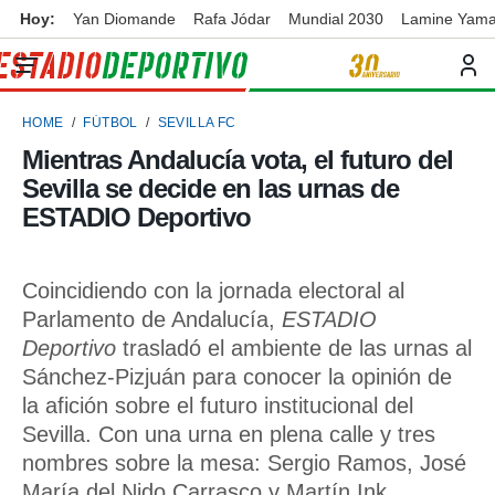
Hoy:
Yan Diomande
Rafa Jódar
Mundial 2030
Lamine Yama
privacidad
o de
ortivo
HOME
FÚTBOL
SEVILLA FC
ortivo.com)
borado por
Mientras Andalucía vota, el futuro del
es para
Sevilla se decide en las urnas de
ue la
 que se
ESTADIO Deportivo
e calidad.
eder a este
ediante las
Coincidiendo con la jornada electoral al
opciones:
Parlamento de Andalucía,
ESTADIO
ookies y
Deportivo
trasladó el ambiente de las urnas al
e forma
Sánchez-Pizjuán para conocer la opinión de
la afición sobre el futuro institucional del
d digital
ada, basada
Sevilla. Con una urna en plena calle y tres
mación
nombres sobre la mesa: Sergio Ramos, José
ediante
María del Nido Carrasco y Martín Ink
ecnologías