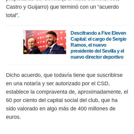
ento u
Castro y Guijarro) que terminó con un “acuerdo
 de datos
total”.
er momento
ic en
o en
Descifrando a Five Eleven
Capital: el cargo de Sergio
 Cookies
en
Ramos, el nuevo
eb.
presidente del Sevilla y el
nuevo director deportivo
y
socios
el
Dicho acuerdo, que todavía tiene que suscribirse
to de
en una notaría y ser autorizado por el CSD,
establece la compraventa de, aproximadamente, el
la
60 por ciento del capital social del club, que ha
 en un
 y/o acceder
sido valorado en algo más de 400 millones de
 de datos
euros.
ara
 anuncios
ar perfiles