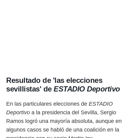
idad
a, utilizar
a
 la
da, crear un
personalizar
o, uso de
a la
e contenido
do, medir el
 de la
medir el
 del
Resultado de 'las elecciones
 comprender
sevillistas' de
ESTADIO Deportivo
 través de
s o a través
nación de
En las particulares elecciones de
ESTADIO
edentes de
Deportivo
a la presidencia del Sevilla, Sergio
fuentes,
y mejora de
Ramos logró una mayoría absoluta, aunque en
os, uso de
algunos casos se habló de una coalición en la
ados con el
 seleccionar