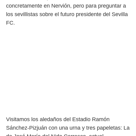
concretamente en Nervión, pero para preguntar a
 mismo.
sultar más
los sevillistas sobre el futuro presidente del Sevilla
 en nuestra
FC.
 Cookies
y
ualquier
ento
 botón
ación de
kies
 disponible
e nuestra
.
IVAMENTE,
as
 a cookies
 no aceptar
Visitamos los aledaños del Estadio Ramón
ón de
Sánchez-Pizjuán con una urna y tres papeletas: La
uedes
uestro sitio