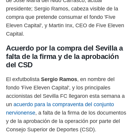
de José María del Nido Carrasco, actual
presidente; Sergio Ramos, cabeza visible de la
rtivo.com.
compra que pretende consumar el fondo 'Five
o, te
 de que
Eleven Capital', y Martin Inx, CEO de Five Eleven
talarán
Capital.
e sean
para
a
Acuerdo por la compra del Sevilla a
por el sitio
falta de la firma y de la aprobación
o se
cookies para
del CSD
nto ni para
El exfutbolista
Sergio Ramos
, en nombre del
licidad o
fondo 'Five Eleven Capital', y los principales
ado, aunque
accionistas del Sevilla FC llegaron esta semana a
sualizar
general no
un
acuerdo para la compraventa del conjunto
ada. Puedes
nervionense
, a falta de la firma de los documentos
 instalación
y acceder a
y de la aprobación de la operación por parte del
io web a
Consejo Superior de Deportes (CSD).
ste abono