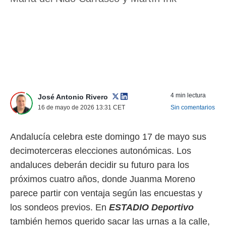
nos permite
ACEPTAR
estra
Y
ara seguir
CONTINUAR
e contenido
stándares
sin coste.
CONFIGURAR
 botón
continuar",
RECHAZAR
der a la
4 min lectura
José Antonio Rivero
ndo la
16 de mayo de 2026 13:31
CET
Sin comentarios
 de todas
, ya sean
de nuestros
Andalucía celebra este domingo 17 de mayo sus
 nos
decimoterceras elecciones autonómicas. Los
 y análisis
andaluces deberán decidir su futuro para los
tamiento en
b, así como
próximos cuatro años, donde Juanma Moreno
un perfil
parece partir con ventaja según las encuestas y
para
los sondeos previos. En
ESTADIO Deportivo
ublicidad y
también hemos querido sacar las urnas a la calle,
do en