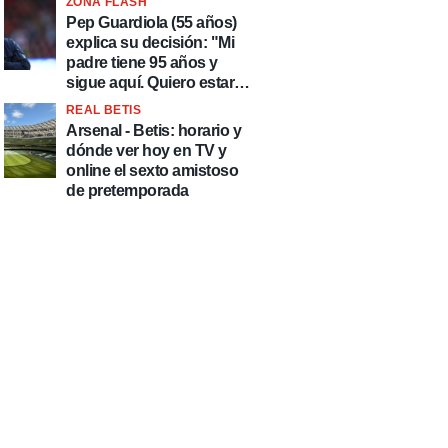
ZONA FLASH
país de delincuentes"
Pep Guardiola (55 años)
explica su decisión: "Mi
padre tiene 95 años y
sigue aquí. Quiero estar
más tiempo con él"
REAL BETIS
Arsenal - Betis: horario y
dónde ver hoy en TV y
online el sexto amistoso
de pretemporada