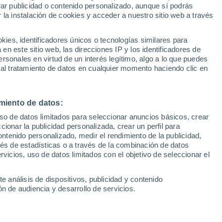
Sel
rar publicidad o contenido personalizado, aunque sí podrás
UEFA Champions League
 la instalación de cookies y acceder a nuestro sitio web a través
Can
goza le plantea un dilema a Miguel Ángel
Resultados
Clasificacion
Fút
negociaciones para salir de La Romareda,
es, identificadores únicos o tecnologías similares para
UEFA Europa League
n este sitio web, las direcciones IP y los identificadores de
1ª 
 partido de la segunda vuelta en LaLiga
Resultados
Clasificacion
rsonales en virtud de un interés legítimo, algo a lo que puedes
se en un problema
 al tratamiento de datos en cualquier momento haciendo clic en
miento de datos:
uso de datos limitados para seleccionar anuncios básicos, crear
ccionar la publicidad personalizada, crear un perfil para
3 min lectura
ontenido personalizado, medir el rendimiento de la publicidad,
Sin comentarios
vés de estadísticas o a través de la combinación de datos
rvicios, uso de datos limitados con el objetivo de seleccionar el
e análisis de dispositivos, publicidad y contenido
n de audiencia y desarrollo de servicios.
á muy cerca
. Esa es la noticia que saltaba
án Azón
, uno de los jugadores más