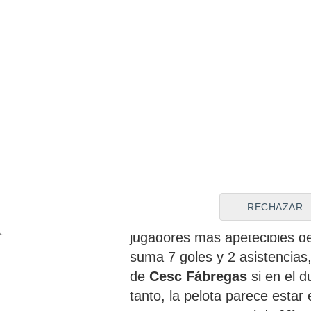
Iván Azón
es un jugador dif
RECHAZAR
el
Zaragoza
y esto ha sido l
jugadores más apetecibles 
suma 7 goles y 2 asistencias,
de
Cesc Fábregas
si en el d
tanto, la pelota parece estar 