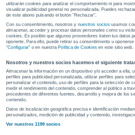
utilizarán cookies para analizar el comportamiento ni para most
visualizar publicidad general no personalizada. Puedes rechazar
de este abono pulsando el botón "Rechazar".
El aún jugador del Real Zara
Ramírez, ya que al estar en 
Con su consentimiento, nosotros y
nuestros socios
usamos cooki
almacenar, acceder y procesar datos personales como su visita e
su participación en el primer
cookies. Es posible que algunos proveedores traten tus datos pe
Hypermotion puede convertir
oponerte. Para ello, puede retirar su consentimiento u oponerse
"Configurar"
o en nuestra
Política de Cookies
en este sitio web.
Nosotros y nuestros socios hacemos el siguiente trata
Iván Azón
Cordon Press
Almacenar la información en un dispositivo y/o acceder a ella, 
perfiles para publicidad personalizada, utilizar perfiles para sele
Juande Pérez
personalizar el contenido, uso de perfiles para la selección de c
10 de enero de 2025 12:12
CET
medir el rendimiento del contenido, comprender al público a tra
procedentes de diferentes fuentes, desarrollo y mejora de los se
contenido.
Datos de localización geográfica precisa e identificación mediant
personalizados, medición de publicidad y contenido, investigació
Ver nuestros 1199 socios
El
fichaje de Iván Azón est
hace solo un par de días.
Iv