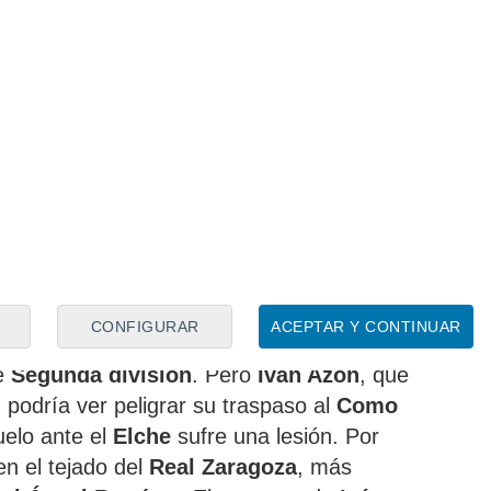
erencial, ante eso no hay ninguna duda en
CONFIGURAR
ACEPTAR Y CONTINUAR
o que le ha llevado a ser uno de los
de
Segunda división
. Pero
Iván Azón
, que
 podría ver peligrar su traspaso al
Como
uelo ante el
Elche
sufre una lesión. Por
en el tejado del
Real Zaragoza
, más