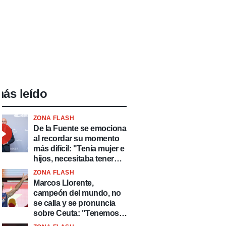
ás leído
ZONA FLASH
De la Fuente se emociona
al recordar su momento
más difícil: "Tenía mujer e
hijos, necesitaba tener
ingresos y volver al
ZONA FLASH
fútbol"
Marcos Llorente,
campeón del mundo, no
se calla y se pronuncia
sobre Ceuta: "Tenemos
que defender nuestro