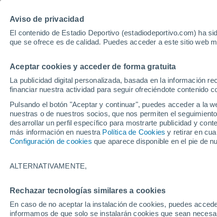
Hoy:
Lamin
Aviso de privacidad
El contenido de Estadio Deportivo (estadiodeportivo.com) ha sid
que se ofrece es de calidad. Puedes acceder a este sitio web m
Laliga EA Sports
Padel
Clasificación
Resultados
Ciclismo
Aceptar cookies y acceder de forma gratuita
UFC
Alavés
Athletic Club de Bilbao
La publicidad digital personalizada, basada en la información r
financiar nuestra actividad para seguir ofreciéndote contenido c
Atlético de Madrid
FC Barcelona
Pulsando el botón "Aceptar y continuar", puedes acceder a la w
Real Betis
Celta de Vigo
nuestras o de nuestros socios, que nos permiten el seguimiento
Deportivo de A Coruña
Elche
desarrollar un perfil específico para mostrarte publicidad y co
más información en nuestra
Política de Cookies
y retirar en cu
Espanyol
Getafe
Configuración de cookies
que aparece disponible en el pie de n
Levante UD
Málaga CF
Osasuna
Racing de Santander
ALTERNATIVAMENTE,
Rayo Vallecano
Real Madrid
Real Sociedad
Sevilla FC
Rechazar tecnologías similares a cookies
HOME
FÚTBOL
ZARAGOZA
Valencia CF
Villarreal CF
En caso de no aceptar la instalación de cookies, puedes accede
El fichaje de Ivá
informamos de que solo se instalarán cookies que sean necesari