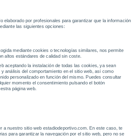
e Yamal
Mundial 2030
Isco
Luis de la Fuente
Rodri
Rafa J
o elaborado por profesionales para garantizar que la información
Fútbol
Motor
Tenis
Baloncest
ediante las siguientes opciones:
Motociclismo
ACB
Portadas
Laliga Hypermotion
Juegos Olímpicos
UEF
Tem
MotoGP
Resultados
Clasificación
Res
Dep
Euroliga
Opinión
Juegos Olímpicos de Invierno
AD Ceuta
Albacete
Cop
ecogida mediante cookies o tecnologías similares, nos permite
on altos estándares de calidad sin coste.
Burgos
Cádiz CF
Res
eb aceptando la instalación de todas las cookies, ya sean
CD Castellón
Celta Fortuna
Mun
 y análisis del comportamiento en el sitio web, así como
Córdoba CF
Eibar
Res
ntenido personalizado en función del mismo. Puedes consultar
alquier momento el consentimiento pulsando el botón
CD Eldense
FC Andorra
Fút
uestra página web.
Girona
Granada CF
Pre
Las Palmas
Leganés
Ser
Mallorca
Oviedo
Fic
Real Sociedad B
Real Valladolid
Sel
Sabadell
Real Sporting
r a nuestro sitio web estadiodeportivo.com. En este caso, te
Mun
n Azón genera dudas
as para garantizar la navegación por el sitio web, pero no se
Tenerife
UD Almería