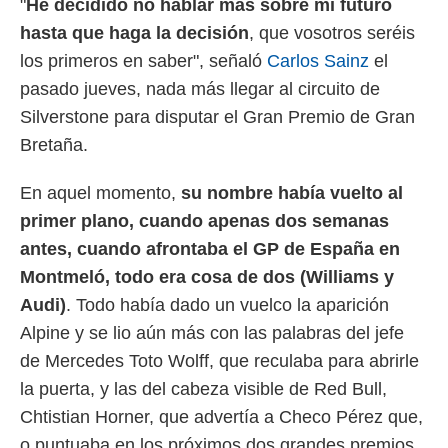
"
He decidido no hablar más sobre mi futuro
 mismo.
hasta que haga la decisión
, que vosotros seréis
sultar más
 en nuestra
los primeros en saber", señaló
Carlos Sainz
el
 Cookies
y
pasado jueves, nada más llegar al circuito de
ualquier
Silverstone para disputar el Gran Premio de Gran
ento
Bretaña.
 botón
ación de
kies
En aquel momento,
su nombre había vuelto al
 disponible
primer plano, cuando apenas dos semanas
e nuestra
antes, cuando afrontaba el GP de España en
.
Montmeló, todo era cosa de dos (Williams y
IVAMENTE,
Audi)
. Todo había dado un vuelco la aparición
Alpine y se lio aún más con las palabras del jefe
as
de Mercedes Toto Wolff, que reculaba para abrirle
 a cookies
la puerta, y las del cabeza visible de Red Bull,
 no aceptar
ón de
Chtistian Horner, que advertía a Checo Pérez que,
uedes
o puntuaba en los próximos dos grandes premios
uestro sitio