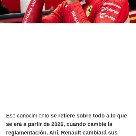
o.
calización
precisa e
ión mediante
, publicidad
dos,
 publicidad
,
ón de
 desarrollo
s.
tros 1199
ios
Ese conocimiento
se refiere sobre todo a lo que
se erá a partir de 2026, cuando cambie la
reglamentación. Ahí, Renault cambiará sus