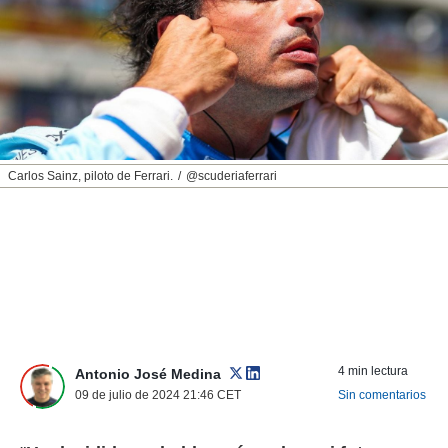
nos permite
ACEPTAR
estra
Y
ara seguir
CONTINUAR
e contenido
stándares
sin coste.
CONFIGURAR
 botón
continuar",
RECHAZAR
Carlos Sainz, piloto de Ferrari.
@scuderiaferrari
der a la
ndo la
 de todas
, ya sean
de nuestros
 nos
 y análisis
tamiento en
b, así como
4 min lectura
un perfil
Antonio José Medina
para
09 de julio de 2024 21:46
CET
Sin comentarios
ublicidad y
do en