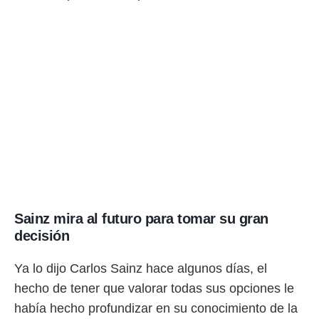
ento u
 de datos
er momento
ic en
o en
 Cookies
en
eb.
y
socios
el
to de
Sainz mira al futuro para tomar su gran
la
decisión
 en un
 y/o acceder
Ya lo dijo Carlos Sainz hace algunos días, el
 de datos
ara
hecho de tener que valorar todas sus opciones le
 anuncios
había hecho profundizar en su conocimiento de la
ar perfiles