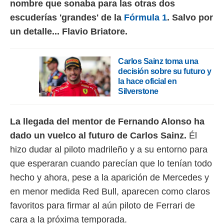
nombre que sonaba para las otras dos
 botón
.
escuderías 'grandes' de la
Fórmula 1
. Salvo por
un detalle... Flavio Briatore.
nto,
cios
Carlos Sainz toma una
kies,
decisión sobre su futuro y
ores únicos
la hace oficial en
as similares
Silverstone
nar,
rocesar
onales como
La llegada del mentor de Fernando Alonso ha
 este sitio
recciones IP
dado un vuelco al futuro de Carlos Sainz.
Él
ficadores de
hizo dudar al piloto madrileño y a su entorno para
 posible
s
que esperaran cuando parecían que lo tenían todo
 traten tus
hecho y ahora, pese a la aparición de Mercedes y
nales en
 interés
en menor medida Red Bull, aparecen como claros
go a lo que
favoritos para firmar al aún piloto de Ferrari de
nerte. Para
cara a la próxima temporada.
retirar su