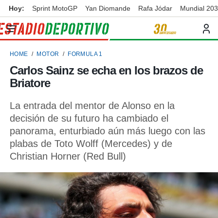
Hoy:
Sprint MotoGP
Yan Diomande
Rafa Jódar
Mundial 20
privacidad
o de
ortivo
HOME
MOTOR
FORMULA 1
ortivo.com)
borado por
Carlos Sainz se echa en los brazos de
es para
Briatore
ue la
 que se
e calidad.
La entrada del mentor de Alonso en la
eder a este
decisión de su futuro ha cambiado el
ediante las
panorama, enturbiado aún más luego con las
opciones:
plabas de Toto Wolff (Mercedes) y de
ookies y
Christian Horner (Red Bull)
e forma
d digital
ada, basada
mación
ediante
ecnologías