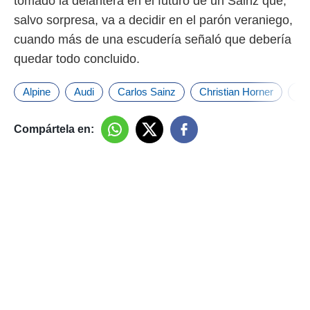
tomado la delantera en el futuro de un Sainz que,
salvo sorpresa, va a decidir en el parón veraniego,
cuando más de una escudería señaló que debería
quedar todo concluido.
Alpine
Audi
Carlos Sainz
Christian Horner
Fer
Compártela en: