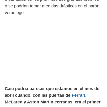
o se podrían tomar medidas drásticas en el parón
rtivo.com.
veraniego.
o, te
 de que
talarán
e sean
para
a
por el sitio
o se
cookies para
nto ni para
licidad o
ado, aunque
sualizar
general no
ada. Puedes
Casi podría parecer que estamos en el mes de
 instalación
abril cuando, con las puertas de
Ferrari
,
y acceder a
io web a
McLaren y Aston Martin cerradas, era el primer
ste abono