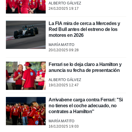
o.
ALBERTO GÁLVEZ
24/12/2025 19:17
calización
precisa e
ión mediante
La FIA mira de cerca a Mercedes y
Red Bull antes del estreno de los
, publicidad
motores en 2026
dos,
MARÍA MATITO
 publicidad
20/12/2025 09:28
,
ón de
Ferrari se lo deja claro a Hamilton y
 desarrollo
anuncia su fecha de presentación
s.
ALBERTO GÁLVEZ
tros 1199
19/12/2025 12:47
ios
Arrivabene carga contra Ferrari: ''Si
no tienes el coche adecuado, no
contrates a Hamilton''
MARÍA MATITO
16/12/2025 19:03