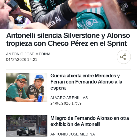
nos permite
ACEPTAR
estra
Y
ara seguir
CONTINUAR
e contenido
stándares
sin coste.
CONFIGURAR
Antonelli silencia Silverstone y Alonso
 botón
tropieza con Checo Pérez en el Sprint
continuar",
RECHAZAR
der a la
ANTONIO JOSÉ MEDINA
ndo la
04/07/2026 14:21
 de todas
, ya sean
de nuestros
Guerra abierta entre Mercedes y
 nos
Ferrari con Fernando Alonso a la
espera
 y análisis
ALVARO ARENILLAS
tamiento en
24/06/2026 17:59
b, así como
un perfil
para
Milagro de Fernando Alonso en otra
ublicidad y
exhibición de Antonelli
do en
ANTONIO JOSÉ MEDINA