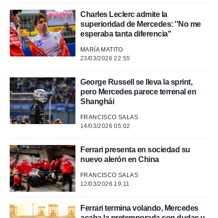
rtivo.com.
Charles Leclerc admite la
o, te
superioridad de Mercedes: ''No me
 de que
esperaba tanta diferencia''
talarán
e sean
MARÍA MATITO
para
23/03/2026 22:55
a
por el sitio
George Russell se lleva la sprint,
o se
pero Mercedes parece terrenal en
cookies para
Shanghái
nto ni para
FRANCISCO SALAS
licidad o
14/03/2026 05:02
ado, aunque
Ferrari presenta en sociedad su
sualizar
nuevo alerón en China
general no
ada. Puedes
FRANCISCO SALAS
 instalación
12/03/2026 19:11
y acceder a
io web a
ste abono
Ferrari termina volando, Mercedes
 botón
acaba la pretemporada con dudas y