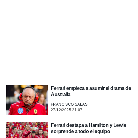
a, utilizar
a
 la
da, crear un
personalizar
o, uso de
a la
e contenido
do, medir el
 de la
medir el
 del
 comprender
 través de
Ferrari empieza a asumir el drama de
s o a través
Australia
nación de
edentes de
FRANCISCO SALAS
fuentes,
27/12/2025 21:07
y mejora de
os, uso de
Ferrari destapa a Hamilton y Lewis
ados con el
sorprende a todo el equipo
 seleccionar