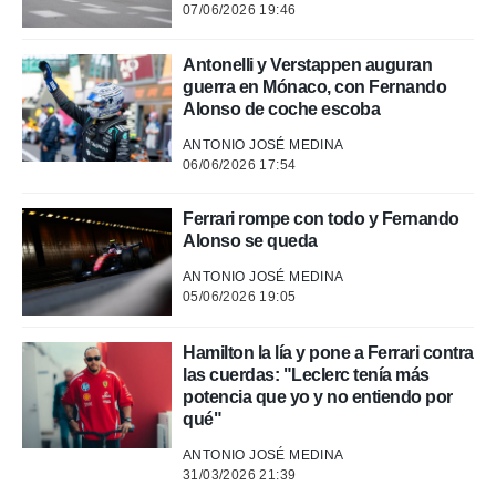
 mismo.
07/06/2026 19:46
sultar más
 en nuestra
Antonelli y Verstappen auguran
 Cookies
y
guerra en Mónaco, con Fernando
ualquier
Alonso de coche escoba
ento
ANTONIO JOSÉ MEDINA
 botón
06/06/2026 17:54
ación de
kies
 disponible
Ferrari rompe con todo y Fernando
e nuestra
Alonso se queda
.
ANTONIO JOSÉ MEDINA
05/06/2026 19:05
IVAMENTE,
Hamilton la lía y pone a Ferrari contra
as
las cuerdas: "Leclerc tenía más
 a cookies
potencia que yo y no entiendo por
qué"
 no aceptar
ón de
ANTONIO JOSÉ MEDINA
uedes
31/03/2026 21:39
uestro sitio