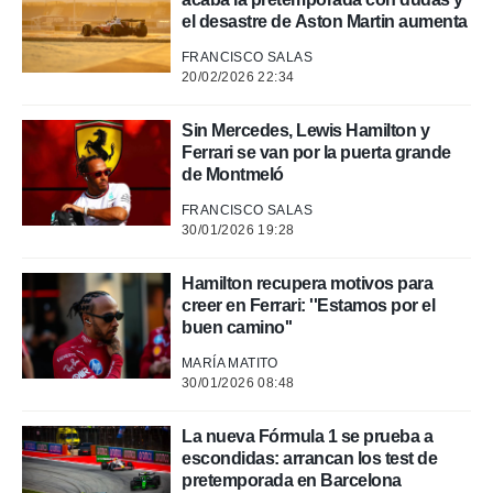
.
el desastre de Aston Martin aumenta
FRANCISCO SALAS
nto,
20/02/2026 22:34
cios
Sin Mercedes, Lewis Hamilton y
kies,
Ferrari se van por la puerta grande
ores únicos
de Montmeló
as similares
nar,
FRANCISCO SALAS
rocesar
30/01/2026 19:28
onales como
 este sitio
recciones IP
Hamilton recupera motivos para
ficadores de
creer en Ferrari: ''Estamos por el
 posible
buen camino''
s
 traten tus
MARÍA MATITO
30/01/2026 08:48
nales en
 interés
go a lo que
La nueva Fórmula 1 se prueba a
nerte. Para
escondidas: arrancan los test de
retirar su
pretemporada en Barcelona
ento u