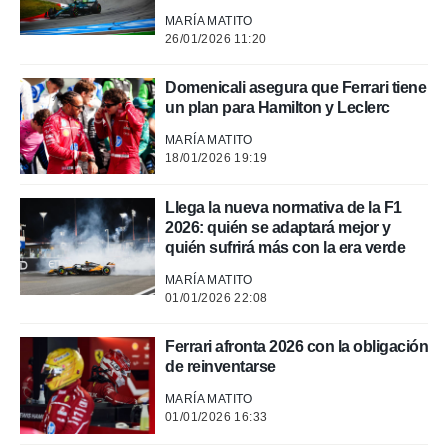
MARÍA MATITO
 de datos
26/01/2026 11:20
er momento
ic en
Domenicali asegura que Ferrari tiene
o en
un plan para Hamilton y Leclerc
 Cookies
en
MARÍA MATITO
eb.
18/01/2026 19:19
y
socios
Llega la nueva normativa de la F1
el
2026: quién se adaptará mejor y
quién sufrirá más con la era verde
to de
MARÍA MATITO
01/01/2026 22:08
la
 en un
Ferrari afronta 2026 con la obligación
 y/o acceder
 de datos
de reinventarse
ara
MARÍA MATITO
 anuncios
01/01/2026 16:33
ar perfiles
idad