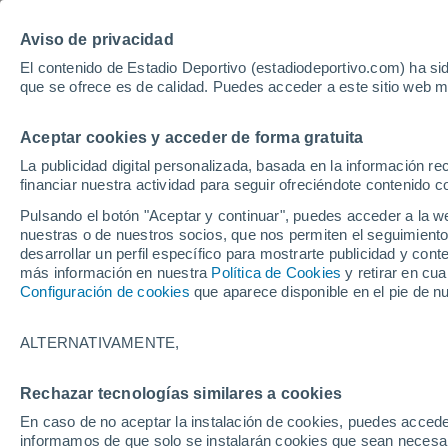
Hoy:
Bayer - Sevilla
Sprint Mo
Aviso de privacidad
El contenido de Estadio Deportivo (estadiodeportivo.com) ha sid
que se ofrece es de calidad. Puedes acceder a este sitio web m
Laliga EA Sports
Padel
Clasificación
Resultados
Ciclismo
Aceptar cookies y acceder de forma gratuita
UFC
Alavés
Athletic Club de Bilbao
La publicidad digital personalizada, basada en la información r
financiar nuestra actividad para seguir ofreciéndote contenido c
Atlético de Madrid
FC Barcelona
Pulsando el botón "Aceptar y continuar", puedes acceder a la w
Real Betis
Celta de Vigo
nuestras o de nuestros socios, que nos permiten el seguimiento
Deportivo de A Coruña
Elche
desarrollar un perfil específico para mostrarte publicidad y co
más información en nuestra
Política de Cookies
y retirar en cu
Espanyol
Getafe
Configuración de cookies
que aparece disponible en el pie de n
Levante UD
Málaga CF
Osasuna
Racing de Santander
ALTERNATIVAMENTE,
Rayo Vallecano
Real Madrid
Real Sociedad
Sevilla FC
Rechazar tecnologías similares a cookies
HOME
FÚTBOL
GRANADA CF
Valencia CF
Villarreal CF
En caso de no aceptar la instalación de cookies, puedes accede
Pedro Morilla, el 
informamos de que solo se instalarán cookies que sean necesari