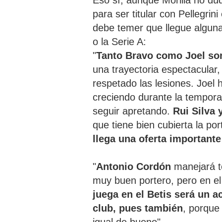
Eso sí, aunque Morilla no du
para ser titular con Pellegrin
debe temer que llegue alguna
o la Serie A:
"
Tanto Bravo como Joel so
una trayectoria espectacular
respetado las lesiones. Joel 
creciendo durante la tempora
seguir apretando.
Rui Silva 
que tiene bien cubierta la po
llega una oferta importante
"
Antonio
Cordón
manejará t
muy buen portero, pero en el
juega en el Betis será un ac
club, pues también
, porque