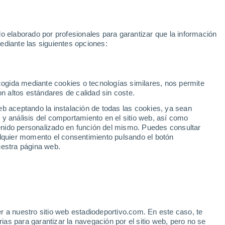
toGP
Yan Diomande
Mundial 2030
Rafa Jódar
Luis de la Fue
o elaborado por profesionales para garantizar que la información
Fútbol
Motor
Tenis
Baloncest
ediante las siguientes opciones:
Motociclismo
ACB
Portadas
Laliga Hypermotion
Juegos Olímpicos
UEF
Tem
MotoGP
Resultados
Clasificación
Res
Dep
Euroliga
Opinión
Juegos Olímpicos de Invierno
AD Ceuta
Albacete
Cop
ecogida mediante cookies o tecnologías similares, nos permite
on altos estándares de calidad sin coste.
Burgos
Cádiz CF
Res
eb aceptando la instalación de todas las cookies, ya sean
CD Castellón
Celta Fortuna
Mun
 y análisis del comportamiento en el sitio web, así como
Córdoba CF
Eibar
Res
ntenido personalizado en función del mismo. Puedes consultar
alquier momento el consentimiento pulsando el botón
CD Eldense
FC Andorra
Fút
uestra página web.
Girona
Granada CF
Pre
Las Palmas
Leganés
Ser
Mallorca
Oviedo
Fic
Real Sociedad B
Real Valladolid
Sel
Sabadell
Real Sporting
r a nuestro sitio web estadiodeportivo.com. En este caso, te
Mun
descubridor de Rui Silva,
as para garantizar la navegación por el sitio web, pero no se
Tenerife
UD Almería