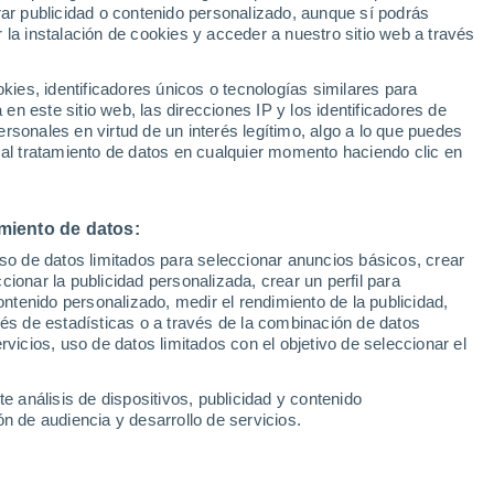
Sel
rar publicidad o contenido personalizado, aunque sí podrás
 al Betis: "Lo tiene todo
UEFA Champions League
 la instalación de cookies y acceder a nuestro sitio web a través
Can
Resultados
Clasificacion
Fút
es, identificadores únicos o tecnologías similares para
UEFA Europa League
n este sitio web, las direcciones IP y los identificadores de
1ª 
Resultados
Clasificacion
rsonales en virtud de un interés legítimo, algo a lo que puedes
 al tratamiento de datos en cualquier momento haciendo clic en
miento de datos:
uso de datos limitados para seleccionar anuncios básicos, crear
ccionar la publicidad personalizada, crear un perfil para
ontenido personalizado, medir el rendimiento de la publicidad,
vés de estadísticas o a través de la combinación de datos
rvicios, uso de datos limitados con el objetivo de seleccionar el
e análisis de dispositivos, publicidad y contenido
n de audiencia y desarrollo de servicios.