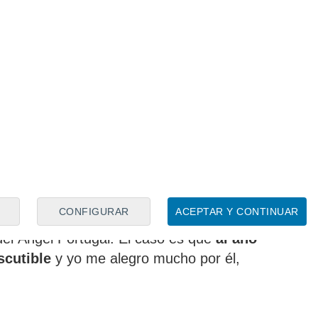
tá. Nosotros
le dimos la oportunidad
de
ro la matería prima la ponía y la pone él.
s inferiores de Portugal y se le veía
do estar al pie de cañón
en momentos
gaba", ha señalado.
va sólo tuvo dos encuentros, debuto en uno
nda, antes de
acabar la 17/18 como
 el banquillo
de Los Cármenes: "En ese
aras
, que es un gran profesional pero en
do bien, y creí conveniente darle la
CONFIGURAR
ACEPTAR Y CONTINUAR
 y sabía de su capacidad, pero sólo duré
uel Ángel Portugal. El caso es que
al año
scutible
y yo me alegro mucho por él,