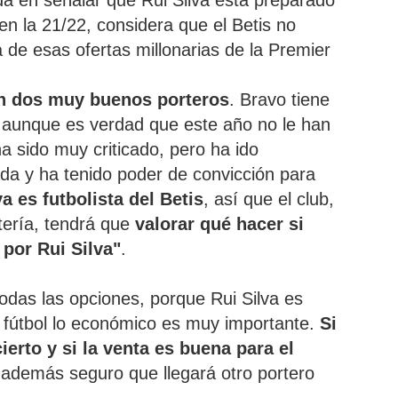
da en señalar que Rui Silva está preparado
i en la 21/22, considera que el Betis no
 de esas ofertas millonarias de la Premier
n dos muy buenos porteros
. Bravo tiene
, aunque es verdad que este año no le han
ha sido muy criticado, pero ha ido
da y ha tenido poder de convicción para
ya es futbolista del Betis
, así que el club,
rtería, tendrá que
valorar qué hacer si
 por Rui Silva"
.
odas las opciones, porque Rui Silva es
 fútbol lo económico es muy importante.
Si
ierto y si la venta es buena para el
 además seguro que llegará otro portero