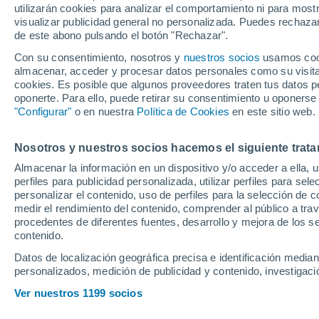
utilizarán cookies para analizar el comportamiento ni para most
analiza su llegada
visualizar publicidad general no personalizada. Puedes rechazar
de este abono pulsando el botón "Rechazar".
para triunfar"
Con su consentimiento, nosotros y
nuestros socios
usamos cooki
almacenar, acceder y procesar datos personales como su visita e
cookies. Es posible que algunos proveedores traten tus datos pe
oponerte. Para ello, puede retirar su consentimiento u oponerse
"Configurar"
o en nuestra
Política de Cookies
en este sitio web.
Nosotros y nuestros socios hacemos el siguiente trata
Almacenar la información en un dispositivo y/o acceder a ella, 
perfiles para publicidad personalizada, utilizar perfiles para sele
personalizar el contenido, uso de perfiles para la selección de c
medir el rendimiento del contenido, comprender al público a tra
procedentes de diferentes fuentes, desarrollo y mejora de los se
contenido.
Datos de localización geográfica precisa e identificación mediant
personalizados, medición de publicidad y contenido, investigació
Ver nuestros 1199 socios