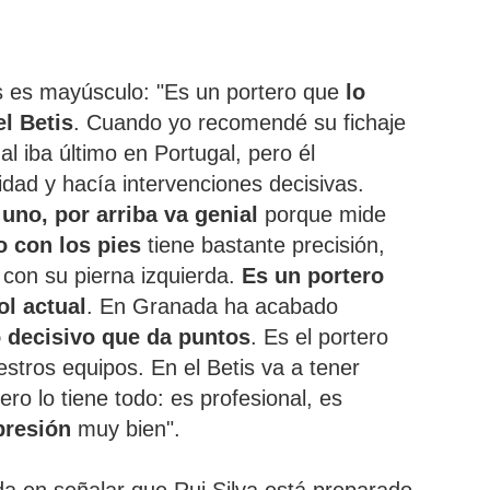
etis es mayúsculo: "Es un portero que
lo
el Betis
. Cuando yo recomendé su fichaje
l iba último en Portugal, pero él
lidad y hacía intervenciones decisivas.
no, por arriba va genial
porque mide
o con los pies
tiene bastante precisión,
con su pierna izquierda.
Es un portero
ol actual
. En Granada ha acabado
o decisivo que da puntos
. Es el portero
tros equipos. En el Betis va a tener
ro lo tiene todo: es profesional, es
presión
muy bien".