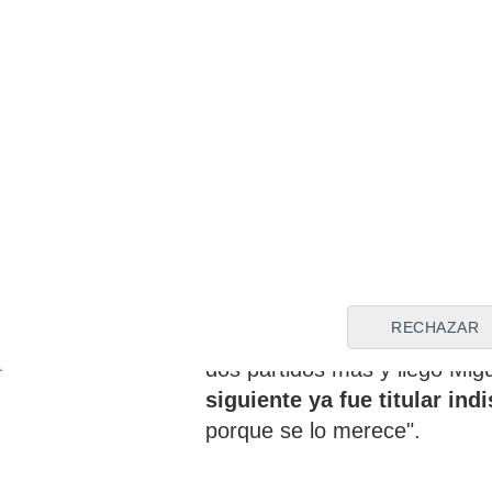
trabajar y de crecer y ahí es
venir a España, a Granada, pe
Era internacional en categoría
proyección. Además,
ha sabi
complicados en los que no ju
De la mano de Oltra, Rui Sil
de Copa y jugó otro en Segu
titular con Pedro Morilla en
momento el titular era
Javi V
eso momento no andaba del to
RECHAZAR
oportunidad. Le conocía bien
dos partidos más y llegó Mig
siguiente ya fue titular indi
porque se lo merece".