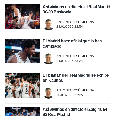
a, utilizar
Así vivimos en directo el Real Madrid
a
90-89 Baskonia
 la
ANTONIO JOSÉ MEDINA
da, crear un
23/01/2025 22:54
personalizar
o, uso de
a la
El Madrid hace oficial que lo han
e contenido
cambiado
do, medir el
 de la
ANTONIO JOSÉ MEDINA
medir el
14/01/2025 23:24
 del
 comprender
 través de
El 'plan B' del Real Madrid se exhibe
s o a través
en Kaunas
nación de
edentes de
ANTONIO JOSÉ MEDINA
fuentes,
10/01/2025 22:25
y mejora de
os, uso de
ados con el
Así vivimos en directo el Zalgiris 64-
 seleccionar
83 Real Madrid