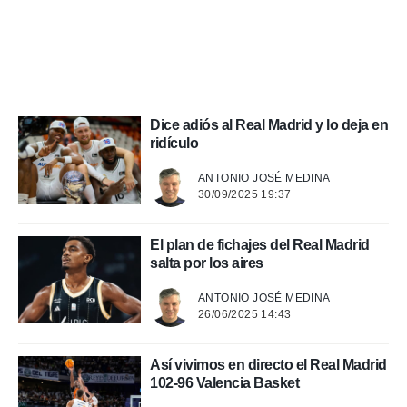
 mismo.
sultar más
 en nuestra
 Cookies
y
ualquier
ento
Dice adiós al Real Madrid y lo deja en
 botón
ridículo
ación de
kies
 disponible
ANTONIO JOSÉ MEDINA
30/09/2025 19:37
e nuestra
.
El plan de fichajes del Real Madrid
IVAMENTE,
salta por los aires
ANTONIO JOSÉ MEDINA
as
26/06/2025 14:43
 a cookies
 no aceptar
ón de
Así vivimos en directo el Real Madrid
uedes
102-96 Valencia Basket
uestro sitio