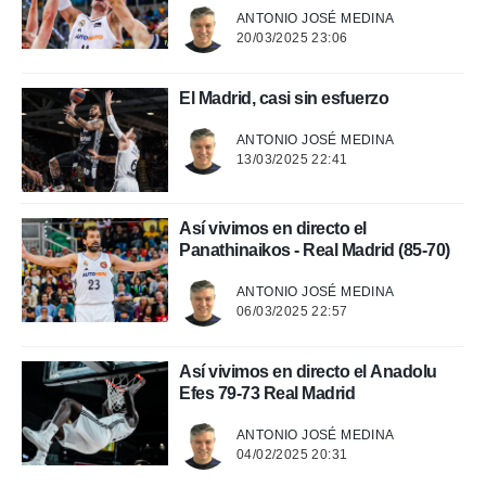
ANTONIO JOSÉ MEDINA
 de datos
20/03/2025 23:06
er momento
ic en
El Madrid, casi sin esfuerzo
o en
 Cookies
en
ANTONIO JOSÉ MEDINA
eb.
13/03/2025 22:41
y
socios
Así vivimos en directo el
el
Panathinaikos - Real Madrid (85-70)
to de
ANTONIO JOSÉ MEDINA
06/03/2025 22:57
la
 en un
Así vivimos en directo el Anadolu
 y/o acceder
Efes 79-73 Real Madrid
 de datos
ara
ANTONIO JOSÉ MEDINA
 anuncios
04/02/2025 20:31
ar perfiles
idad