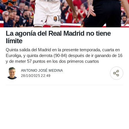
nos permite
ACEPTAR
estra
Y
ara seguir
CONTINUAR
e contenido
stándares
sin coste.
CONFIGURAR
La agonía del Real Madrid no tiene
 botón
límite
continuar",
RECHAZAR
der a la
Quinta salida del Madrid en la presente temporada, cuarta en
ndo la
Euroliga, y quinta derrota (90-84) después de ir ganando de 16
 de todas
y de meter 57 puntos en los dos primeros cuartos
, ya sean
ANTONIO JOSÉ MEDINA
de nuestros
28/10/2025 22:49
 nos
 y análisis
tamiento en
b, así como
un perfil
para
ublicidad y
do en