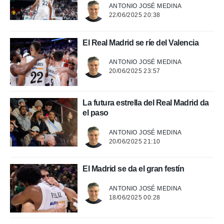
ANTONIO JOSÉ MEDINA
rtivo.com.
22/06/2025 20:38
o, te
 de que
talarán
El Real Madrid se ríe del Valencia
e sean
para
ANTONIO JOSÉ MEDINA
a
20/06/2025 23:57
por el sitio
o se
cookies para
La futura estrella del Real Madrid da
el paso
nto ni para
licidad o
ANTONIO JOSÉ MEDINA
20/06/2025 21:10
ado, aunque
sualizar
general no
El Madrid se da el gran festín
ada. Puedes
 instalación
ANTONIO JOSÉ MEDINA
y acceder a
18/06/2025 00:28
io web a
ste abono
 botón