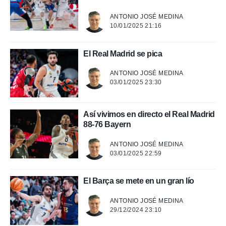
o.
calización
ANTONIO JOSÉ MEDINA
precisa e
10/01/2025 21:16
ión mediante
El Real Madrid se pica
, publicidad
ANTONIO JOSÉ MEDINA
dos,
03/01/2025 23:30
 publicidad
,
ón de
 desarrollo
Así vivimos en directo el Real Madrid
s.
88-76 Bayern
tros 1199
ANTONIO JOSÉ MEDINA
ios
03/01/2025 22:59
El Barça se mete en un gran lío
ANTONIO JOSÉ MEDINA
29/12/2024 23:10