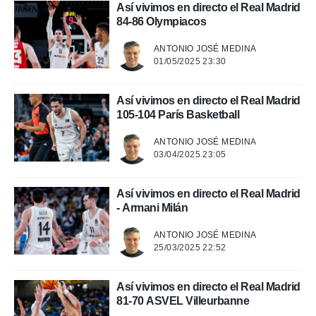
Así vivimos en directo el Real Madrid
.
84-86 Olympiacos
nto,
ANTONIO JOSÉ MEDINA
01/05/2025 23:30
cios
kies,
ores únicos
Así vivimos en directo el Real Madrid
as similares
105-104 París Basketball
nar,
rocesar
ANTONIO JOSÉ MEDINA
onales como
03/04/2025 23:05
 este sitio
recciones IP
ficadores de
Así vivimos en directo el Real Madrid
 posible
- Armani Milán
s
 traten tus
ANTONIO JOSÉ MEDINA
nales en
25/03/2025 22:52
 interés
go a lo que
Así vivimos en directo el Real Madrid
nerte. Para
retirar su
81-70 ASVEL Villeurbanne
ento u