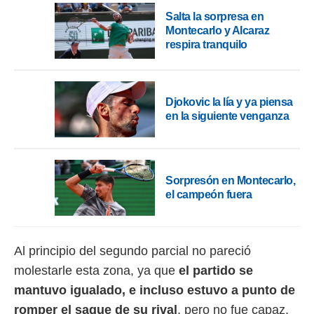
idad
Salta la sorpresa en
a, utilizar
Montecarlo y Alcaraz
a
 la
respira tranquilo
da, crear un
personalizar
o, uso de
Djokovic la lía y ya piensa
a la
en la siguiente venganza
e contenido
do, medir el
 de la
medir el
 del
Sorpresón en Montecarlo,
 comprender
el campeón fuera
 través de
s o a través
nación de
edentes de
Al principio del segundo parcial no pareció
fuentes,
molestarle esta zona, ya que
el partido se
y mejora de
os, uso de
mantuvo igualado, e incluso estuvo a punto de
ados con el
romper el saque de su rival
, pero no fue capaz,
 seleccionar