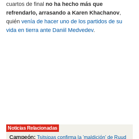
cuartos de final
no ha hecho más que
rtivo.com.
refrendarlo, arrasando a Karen Khachanov
,
o, te
quién
venía de hacer uno de los partidos de su
 de que
talarán
vida en tierra ante Daniil Medvedev
.
e sean
para
a
por el sitio
o se
cookies para
nto ni para
licidad o
ado, aunque
sualizar
general no
ada. Puedes
 instalación
y acceder a
Noticias Relacionadas
io web a
ste abono
Campeón:
Tsitsipas confirma la 'maldición' de Ruud