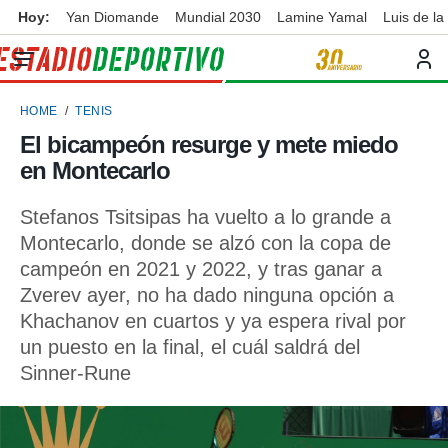
Hoy:
Yan Diomande
Mundial 2030
Lamine Yamal
Luis de la
privacidad
o de
ortivo
HOME
TENIS
ortivo.com)
borado por
El bicampeón resurge y mete miedo
es para
en Montecarlo
ue la
 que se
e calidad.
Stefanos Tsitsipas ha vuelto a lo grande a
eder a este
Montecarlo, donde se alzó con la copa de
ediante las
campeón en 2021 y 2022, y tras ganar a
opciones:
Zverev ayer, no ha dado ninguna opción a
ookies y
Khachanov en cuartos y ya espera rival por
e forma
un puesto en la final, el cuál saldrá del
Sinner-Rune
d digital
ada, basada
mación
ediante
ecnologías