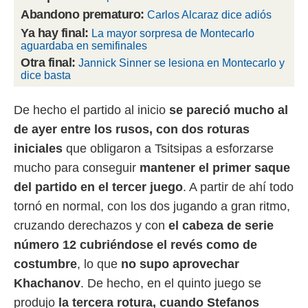
 botón
Abandono prematuro:
Carlos Alcaraz dice adiós
.
Ya hay final:
La mayor sorpresa de Montecarlo
aguardaba en semifinales
nto,
Otra final:
Jannick Sinner se lesiona en Montecarlo y
dice basta
cios
kies,
ores únicos
De hecho el partido al inicio
se pareció mucho al
as similares
de ayer entre los rusos, con dos roturas
nar,
rocesar
iniciales
que obligaron a Tsitsipas a esforzarse
onales como
mucho para conseguir
mantener el primer saque
 este sitio
recciones IP
del partido en el tercer juego
. A partir de ahí todo
ficadores de
tornó en normal, con los dos jugando a gran ritmo,
 posible
s
cruzando derechazos y con
el cabeza de serie
 traten tus
número 12 cubriéndose el revés como de
nales en
 interés
costumbre
, lo que
no supo aprovechar
go a lo que
Khachanov
. De hecho, en el quinto juego se
nerte. Para
retirar su
produjo
la tercera rotura, cuando Stefanos