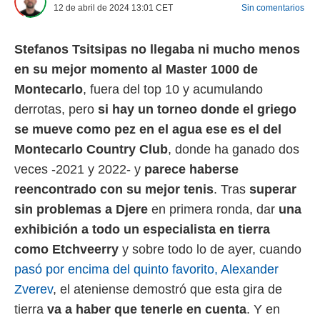
12 de abril de 2024 13:01
CET
Sin comentarios
 mismo.
sultar más
 en nuestra
Stefanos Tsitsipas no llegaba ni mucho menos
 Cookies
y
ualquier
en su mejor momento al Master 1000 de
Montecarlo
, fuera del top 10 y acumulando
ento
derrotas, pero
si hay un torneo donde el griego
 botón
ación de
se mueve como pez en el agua ese es el del
kies
Montecarlo Country Club
, donde ha ganado dos
 disponible
e nuestra
veces -2021 y 2022- y
parece haberse
.
reencontrado con su mejor tenis
. Tras
superar
IVAMENTE,
sin problemas a Djere
en primera ronda, dar
una
exhibición a todo un especialista en tierra
as
como Etchveerry
y sobre todo lo de ayer, cuando
 a cookies
pasó por encima del quinto favorito, Alexander
 no aceptar
Zverev
, el ateniense demostró que esta gira de
ón de
uedes
tierra
va a haber que tenerle en cuenta
. Y en
uestro sitio