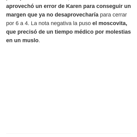
ento u
aprovechó un error de Karen para conseguir un
 de datos
margen que ya no desaprovecharía
para cerrar
er momento
por 6 a 4. La nota negativa la puso
el moscovita,
ic en
que precisó de un tiempo médico por molestias
o en
en un muslo
.
 Cookies
en
eb.
y
socios
el
to de
la
 en un
 y/o acceder
 de datos
ara
 anuncios
ar perfiles