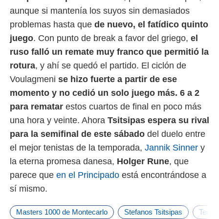
o.
aunque si mantenía los suyos sin demasiados
calización
problemas hasta que
de nuevo, el
fatídico quinto
precisa e
juego
. Con punto de break a favor del griego,
el
ión mediante
ruso falló un remate muy franco que permitió la
, publicidad
rotura
, y ahí se quedó el partido. El ciclón de
dos,
Voulagmeni
se hizo fuerte a partir de ese
 publicidad
momento y no cedió un solo juego más. 6 a 2
,
ón de
para rematar
estos cuartos de final en poco más
 desarrollo
una hora y veinte. Ahora
T
sitsipas espera su rival
s.
para la semifinal de este sábado
del duelo entre
tros 1199
el mejor tenistas de la temporada,
Jannik Sinner
y
ios
la eterna promesa danesa,
Holger Rune
, que
parece que
en el Principado
está encontrándose a
sí mismo.
Masters 1000 de Montecarlo
Stefanos Tsitsipas
Tenis