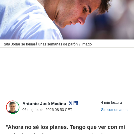
nos permite
ACEPTAR
estra
Y
ara seguir
CONTINUAR
e contenido
stándares
sin coste.
CONFIGURAR
 botón
Rafa Jódar se tomará unas semanas de parón
Imago
continuar",
RECHAZAR
der a la
ndo la
 de todas
, ya sean
de nuestros
 nos
 y análisis
tamiento en
4 min lectura
Antonio José Medina
b, así como
06 de julio de 2026 08:53
CET
Sin comentarios
un perfil
para
ublicidad y
"
Ahora no sé los planes. Tengo que ver con mi
do en