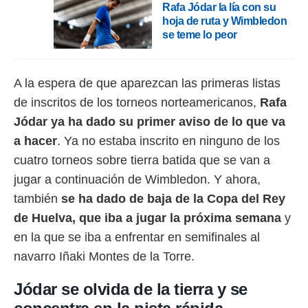
ento u
Rafa Jódar la lía con su
hoja de ruta y Wimbledon
 de datos
se teme lo peor
er momento
ic en
o en
A la espera de que aparezcan las primeras listas
 Cookies
en
de inscritos de los torneos norteamericanos,
Rafa
eb.
Jódar ya ha dado su primer aviso de lo que va
y
a hacer
. Ya no estaba inscrito en ninguno de los
socios
cuatro torneos sobre tierra batida que se van a
el
jugar a continuación de Wimbledon. Y ahora,
to de
también
se ha dado de baja de la Copa del Rey
de Huelva, que iba a jugar la próxima semana
y
la
 en un
en la que se iba a enfrentar en semifinales al
 y/o acceder
navarro Iñaki Montes de la Torre.
 de datos
ara
Jódar se olvida de la tierra y se
 anuncios
ar perfiles