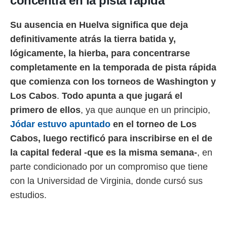
concentra en la pista rápida
idad
a, utilizar
a
Su ausencia en Huelva significa que deja
 la
definitivamente atrás la tierra batida y,
da, crear un
lógicamente, la hierba, para concentrarse
personalizar
completamente en la temporada de pista rápida
o, uso de
a la
que comienza con los torneos de Washington y
e contenido
Los Cabos
.
Todo apunta a que jugará el
do, medir el
 de la
primero de ellos
, ya que aunque en un principio,
medir el
Jódar estuvo apuntado
en el torneo de Los
 del
Cabos, luego rectificó para inscribirse en el de
 comprender
 través de
la capital federal -que es la misma semana-
, en
s o a través
parte condicionado por un compromiso que tiene
nación de
edentes de
con la Universidad de Virginia, donde cursó sus
fuentes,
estudios.
y mejora de
os, uso de
ados con el
 seleccionar