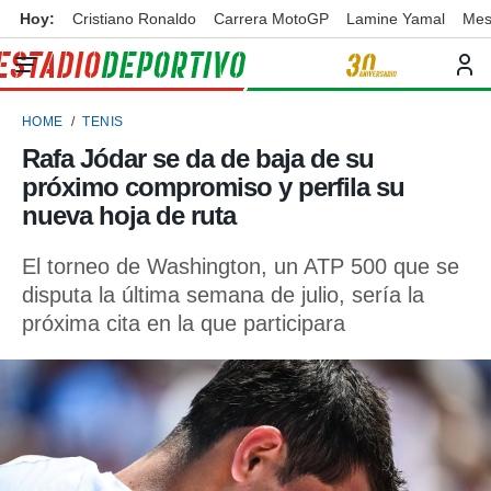
Hoy:
Cristiano Ronaldo
Carrera MotoGP
Lamine Yamal
Mes
privacidad
o de
ortivo
HOME
TENIS
ortivo.com)
borado por
Rafa Jódar se da de baja de su
es para
próximo compromiso y perfila su
ue la
 que se
nueva hoja de ruta
e calidad.
eder a este
El torneo de Washington, un ATP 500 que se
ediante las
disputa la última semana de julio, sería la
opciones:
próxima cita en la que participara
ookies y
e forma
d digital
ada, basada
mación
ediante
ecnologías