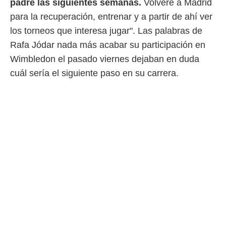
padre las siguientes semanas.
Volveré a Madrid
 mismo.
para la recuperación, entrenar y a partir de ahí ver
sultar más
 en nuestra
los torneos que interesa jugar". Las palabras de
 Cookies
y
Rafa Jódar nada más acabar su participación en
ualquier
Wimbledon el pasado viernes dejaban en duda
ento
cuál sería el siguiente paso en su carrera.
 botón
ación de
kies
 disponible
e nuestra
.
IVAMENTE,
as
 a cookies
 no aceptar
ón de
uedes
uestro sitio