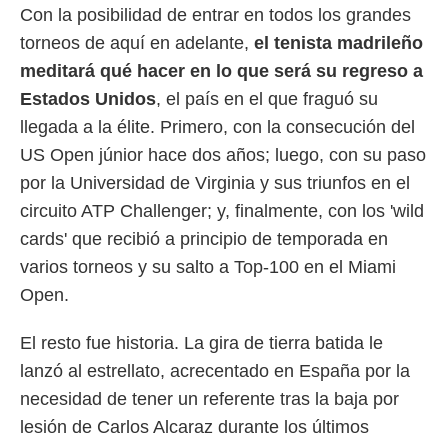
Con la posibilidad de entrar en todos los grandes
rtivo.com.
torneos de aquí en adelante,
el tenista madrileño
o, te
meditará qué hacer en lo que será su regreso a
 de que
talarán
Estados Unidos
, el país en el que fraguó su
e sean
llegada a la élite. Primero, con la consecución del
para
a
US Open júnior hace dos años; luego, con su paso
por el sitio
por la Universidad de Virginia y sus triunfos en el
o se
cookies para
circuito ATP Challenger; y, finalmente, con los 'wild
cards' que recibió a principio de temporada en
nto ni para
licidad o
varios torneos y su salto a Top-100 en el Miami
Open.
ado, aunque
sualizar
general no
El resto fue historia. La gira de tierra batida le
ada. Puedes
lanzó al estrellato, acrecentado en España por la
 instalación
necesidad de tener un referente tras la baja por
y acceder a
io web a
lesión de Carlos Alcaraz durante los últimos
ste abono