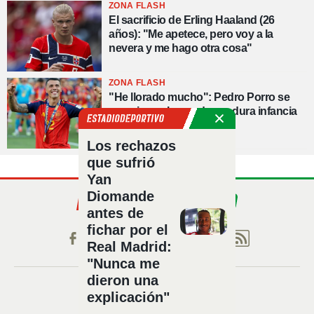
ZONA FLASH
El sacrificio de Erling Haaland (26
años): "Me apetece, pero voy a la
nevera y me hago otra cosa"
ZONA FLASH
"He llorado mucho": Pedro Porro se
emociona al recordar su dura infancia
Los rechazos
que sufrió
Yan
Diomande
antes de
fichar por el
Real Madrid:
"Nunca me
dieron una
Política de privacidad
explicación"
Política de cookies