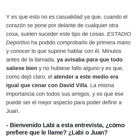
rtivo.com.
Y es que esto no es casualidad ya que, cuando el
o, te
 de que
corazón se pone por delante de cualquier otra
talarán
cosa, suelen suceder este tipo de cosas.
ESTADIO
e sean
para
Deportivo
ha podido comprobarlo de primera mano
a
y conocer lo que supone hablar con él. Minutos
por el sitio
o se
antes de la llamada,
ya avisaba para que todo
cookies para
saliese bien
y no hubiese fallo alguno y es que,
nto ni para
como dejó claro, el
atender a este medio era
licidad o
igual que cenar con David Villa
. La misma
ado, aunque
importancia con todos sus amigos, y es que ese
sualizar
puede ser el mejor aspecto para poder definir a
general no
ada. Puedes
Juan.
 instalación
y acceder a
- Bienvenido Labi a esta entrevista, ¿cómo
io web a
prefiere que le llame? ¿Labi o Juan?
ste abono