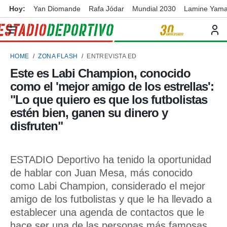
Hoy:
Yan Diomande
Rafa Jódar
Mundial 2030
Lamine Yama
privacidad
o de
ortivo
HOME
ZONA FLASH
ENTREVISTA ED
ortivo.com)
borado por
Este es Labi Champion, conocido
es para
como el 'mejor amigo de los estrellas':
ue la
 que se
"Lo que quiero es que los futbolistas
e calidad.
estén bien, ganen su dinero y
eder a este
disfruten"
ediante las
opciones:
ookies y
ESTADIO Deportivo ha tenido la oportunidad
e forma
de hablar con Juan Mesa, más conocido
como Labi Champion, considerado el mejor
d digital
ada, basada
amigo de los futbolistas y que le ha llevado a
mación
establecer una agenda de contactos que le
ediante
hace ser una de las personas más famosas
ecnologías