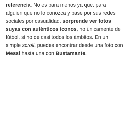
referencia
. No es para menos ya que, para
 mismo.
sultar más
alguien que no lo conozca y pase por sus redes
 en nuestra
sociales por casualidad,
sorprende ver fotos
 Cookies
y
ualquier
suyas con auténticos iconos
, no únicamente de
fútbol, si no de casi todos los ámbitos. En un
ento
 botón
simple
scroll
, puedes encontrar desde una foto con
ación de
Messi
hasta una con
Bustamant
e
.
kies
 disponible
e nuestra
.
IVAMENTE,
as
 a cookies
 no aceptar
ón de
uedes
uestro sitio