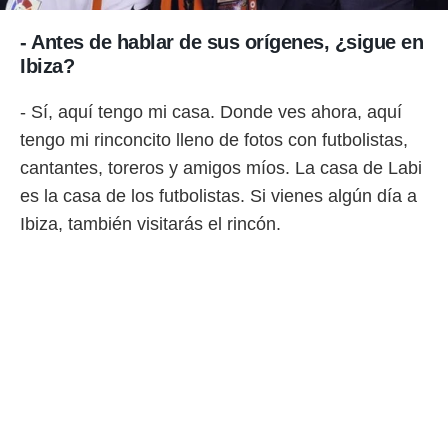
idad
a, utilizar
- Antes de hablar de sus orígenes, ¿sigue en
a
 la
Ibiza?
da, crear un
- Sí, aquí tengo mi casa. Donde ves ahora, aquí
personalizar
tengo mi rinconcito lleno de fotos con futbolistas,
o, uso de
a la
cantantes, toreros y amigos míos. La casa de Labi
e contenido
es la casa de los futbolistas. Si vienes algún día a
do, medir el
 de la
Ibiza, también visitarás el rincón.
medir el
 del
 comprender
 través de
s o a través
nación de
edentes de
fuentes,
y mejora de
os, uso de
ados con el
 seleccionar