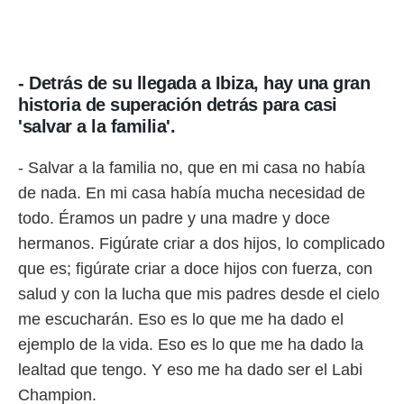
o.
calización
precisa e
ión mediante
- Detrás de su llegada a Ibiza, hay una gran
historia de superación detrás para casi
, publicidad
'salvar a la familia'.
dos,
 publicidad
- Salvar a la familia no, que en mi casa no había
,
de nada. En mi casa había mucha necesidad de
ón de
 desarrollo
todo. Éramos un padre y una madre y doce
s.
hermanos. Figúrate criar a dos hijos, lo complicado
tros 1199
que es; figúrate criar a doce hijos con fuerza, con
ios
salud y con la lucha que mis padres desde el cielo
me escucharán. Eso es lo que me ha dado el
ejemplo de la vida. Eso es lo que me ha dado la
lealtad que tengo. Y eso me ha dado ser el Labi
Champion.