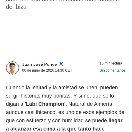
nos permite
de Ibiza
ACEPTAR
estra
Y
ara seguir
CONTINUAR
e contenido
stándares
sin coste.
CONFIGURAR
 botón
continuar",
RECHAZAR
der a la
ndo la
16 min lectura
Juan José Ponce
 de todas
, ya sean
06 de junio de 2026 14:30
CET
Sin comentarios
de nuestros
 nos
Cuando la lealtad y la amistad se unen, pueden
 y análisis
surgir historias muy bonitas. Y si no, que se lo
tamiento en
digan a
'Labi Champion'.
Natural de Almería,
b, así como
un perfil
aunque casi ibicenco, es uno de esos ejemplos de
para
que con esfuerzo y con humildad se puede
llegar
ublicidad y
a alcanzar esa cima a la que tanto hace
do en